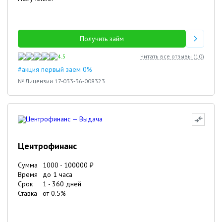
Получить займ
4.5
Читать все отзывы (
10
)
#акция первый заем 0%
№ Лицензии 17-033-36-008323
Центрофинанс
Сумма
1000
-
100000
₽
Время
до 1 часа
Срок
1
-
360
дней
Ставка
от
0.5
%