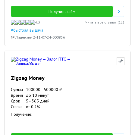
Получить займ
4.3
Читать все отзывы (
12
)
#быстрая выдача
№ Лицензии 2-11-07-24-000856
Zigzag Money
Сумма
100000
-
500000
₽
Время
до 10 минут
Срок
5
-
365
дней
Ставка
от
0.2
%
Получение: