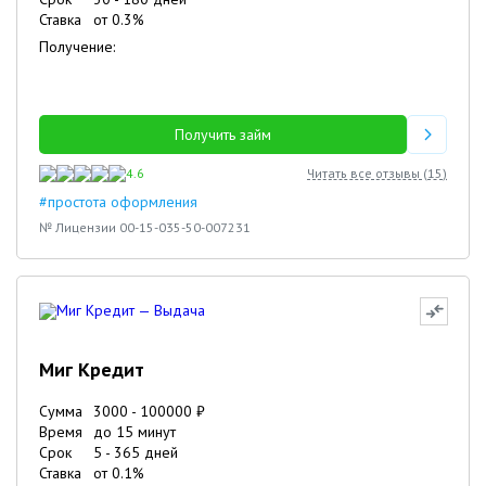
Ставка
от
0.3
%
Получение:
Получить займ
4.6
Читать все отзывы (
15
)
#простота оформления
№ Лицензии 00-15-035-50-007231
Миг Кредит
Сумма
3000
-
100000
₽
Время
до 15 минут
Срок
5
-
365
дней
Ставка
от
0.1
%