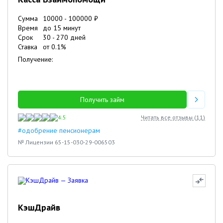
Сумма
10000
-
100000
₽
Время
до 15 минут
Срок
30
-
270
дней
Ставка
от
0.1
%
Получение:
Получить займ
4.5
Читать все отзывы (
11
)
#одобрение пенсионерам
№ Лицензии 65-15-030-29-006503
КэшДрайв