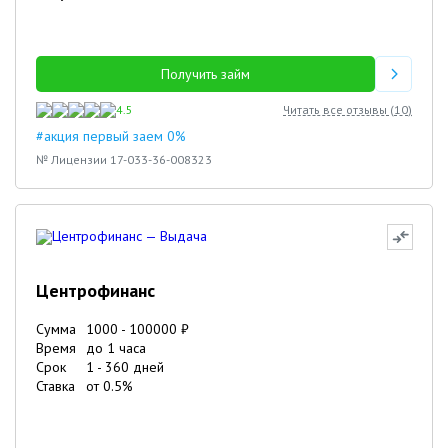
Получить займ
4.5
Читать все отзывы (
10
)
#акция первый заем 0%
№ Лицензии 17-033-36-008323
Центрофинанс
Сумма
1000
-
100000
₽
Время
до 1 часа
Срок
1
-
360
дней
Ставка
от
0.5
%