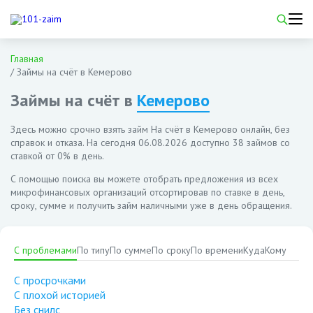
Главная
/
Займы на счёт в Кемерово
Займы на счёт в
Кемерово
Здесь можно срочно взять займ На счёт в Кемерово онлайн, без
справок и отказа. На сегодня
06.08.2026
доступно 38 займов со
ставкой от 0% в день.
С помощью поиска вы можете отобрать предложения из всех
микрофинансовых организаций отсортировав по ставке в день,
сроку, сумме и получить займ наличными уже в день обращения.
С проблемами
По типу
По сумме
По сроку
По времени
Куда
Кому
С просрочками
С плохой историей
Без снилс