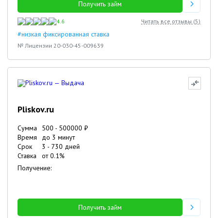
Получить займ
4.6
Читать все отзывы (
5
)
#низкая фиксированная ставка
№ Лицензии 20-030-45-009639
Pliskov.ru
Сумма
500
-
500000
₽
Время
до 3 минут
Срок
3
-
730
дней
Ставка
от
0.1
%
Получение:
Получить займ