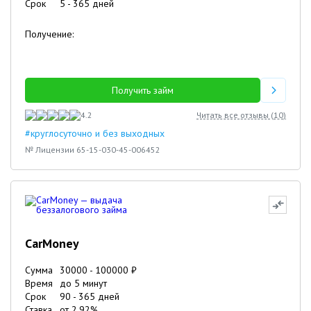
Срок
5
-
365
дней
Получение:
Получить займ
4.2
Читать все отзывы (
10
)
#круглосуточно и без выходных
№ Лицензии 65-15-030-45-006452
CarMoney
Сумма
30000
-
100000
₽
Время
до 5 минут
Срок
90
-
365
дней
Ставка
от
2.92
%