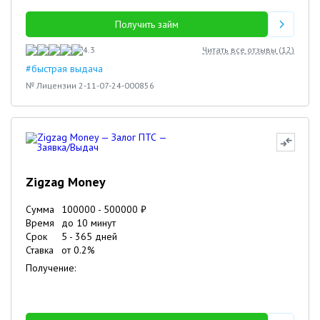
Получить займ
4.3
Читать все отзывы (
12
)
#быстрая выдача
№ Лицензии 2-11-07-24-000856
Zigzag Money
Сумма
100000
-
500000
₽
Время
до 10 минут
Срок
5
-
365
дней
Ставка
от
0.2
%
Получение: