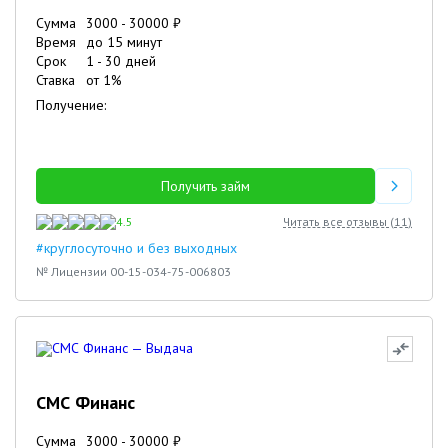
Сумма
3000
-
30000
₽
Время
до 15 минут
Срок
1
-
30
дней
Ставка
от
1
%
Получение:
Получить займ
4.5
Читать все отзывы (
11
)
#круглосуточно и без выходных
№ Лицензии 00-15-034-75-006803
СМС Финанс
5
4
Сумма
3000
-
30000
₽