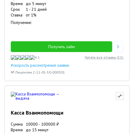
Время
до 5 минут
Срок
1
-
21
дней
23.01.2024
25.12.2023
Николай
Валерий
Ставка
от
1
%
Получение:
Получить займ
4.1
Читать все отзывы (
11
)
#скорость рассмотрения заявки
№ Лицензии 2-11-01-50-000301
Касса Взаимопомощи
Сумма
10000
-
100000
₽
Время
до 15 минут