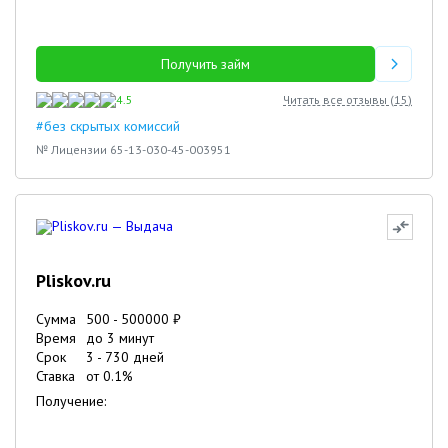
Получить займ
4.5
Читать все отзывы (
15
)
#без скрытых комиссий
№ Лицензии 65-13-030-45-003951
Pliskov.ru
Сумма
500
-
500000
₽
Время
до 3 минут
Срок
3
-
730
дней
Ставка
от
0.1
%
Получение: