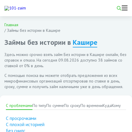
Главная
/
Займы без истории в Кашире
Займы без истории в
Кашире
Здесь можно срочно взять займ Без истории в Кашире онлайн, без
справок и отказа. На сегодня
09.08.2026
доступно 38 займов со
ставкой от 0% в день.
С помощью поиска вы можете отобрать предложения из всех
микрофинансовых организаций отсортировав по ставке в день,
сроку, сумме и получить займ наличными уже в день обращения.
С проблемами
По типу
По сумме
По сроку
По времени
Куда
Кому
С просрочками
С плохой историей
Без снилс