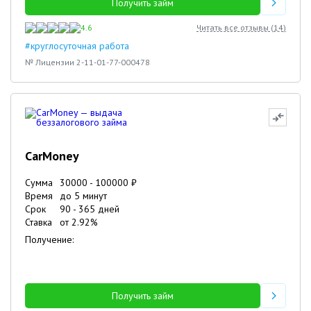
Получить займ
4.6
Читать все отзывы (
14
)
#круглосуточная работа
№ Лицензии 2-11-01-77-000478
CarMoney
Сумма
30000
-
100000
₽
Время
до 5 минут
Срок
90
-
365
дней
Ставка
от
2.92
%
Получение:
Получить займ