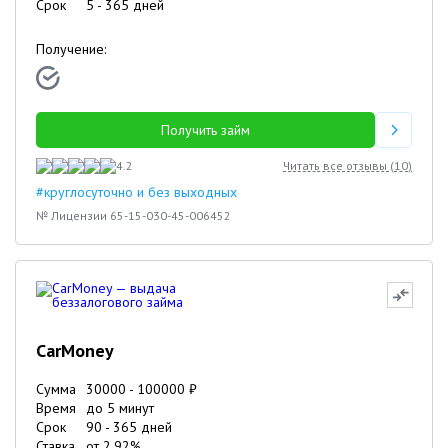
Срок
5
-
365
дней
Получение:
Получить займ
4.2
Читать все отзывы (
10
)
#круглосуточно и без выходных
№ Лицензии 65-15-030-45-006452
CarMoney
Сумма
30000
-
100000
₽
Время
до 5 минут
Срок
90
-
365
дней
Ставка
от
2.92
%