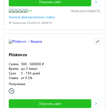
Получить займ
4.6
Читать все отзывы (
5
)
#низкая фиксированная ставка
№ Лицензии 20-030-45-009639
Pliskov.ru
Сумма
500
-
500000
₽
Время
до 3 минут
Срок
3
-
730
дней
Ставка
от
0.1
%
Получение:
Получить займ