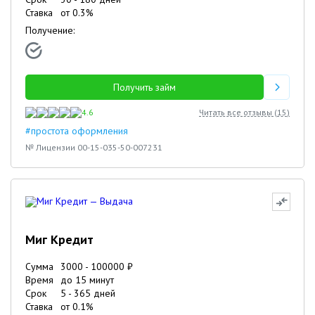
Ставка
от
0.3
%
Получение:
Получить займ
4.6
Читать все отзывы (
15
)
#простота оформления
№ Лицензии 00-15-035-50-007231
Миг Кредит
Сумма
3000
-
100000
₽
Время
до 15 минут
Срок
5
-
365
дней
Ставка
от
0.1
%