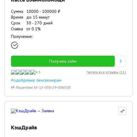
Сумма
10000
-
100000
₽
Время
до 15 минут
Срок
30
-
270
дней
Ставка
от
0.1
%
Получение:
Получить займ
4.5
Читать все отзывы (
11
)
#одобрение пенсионерам
№ Лицензии 65-15-030-29-006503
КэшДрайв