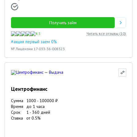
Получить займ
4.5
Читать все отзывы (
10
)
#акция первый заем 0%
№ Лицензии 17-033-36-008323
Центрофинанс
Сумма
1000
-
100000
₽
Время
до 1 часа
Срок
1
-
360
дней
Ставка
от
0.5
%