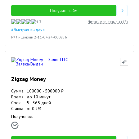
Получить займ
4.3
Читать все отзывы (
12
)
#быстрая выдача
№ Лицензии 2-11-07-24-000856
Zigzag Money
Сумма
100000
-
500000
₽
Время
до 10 минут
Срок
5
-
365
дней
Ставка
от
0.2
%
Получение: