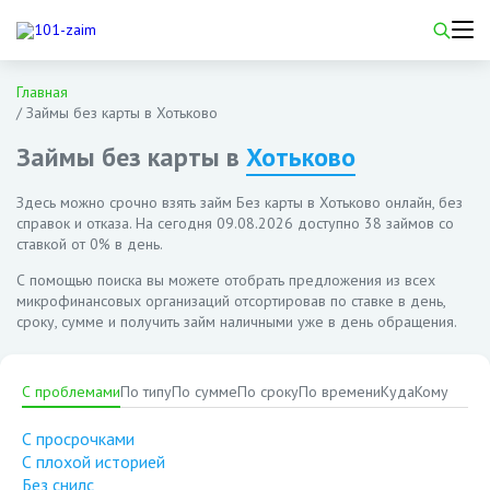
Главная
/
Займы без карты в Хотьково
Займы без карты в
Хотьково
Здесь можно срочно взять займ Без карты в Хотьково онлайн, без
справок и отказа. На сегодня
09.08.2026
доступно 38 займов со
ставкой от 0% в день.
С помощью поиска вы можете отобрать предложения из всех
микрофинансовых организаций отсортировав по ставке в день,
сроку, сумме и получить займ наличными уже в день обращения.
С проблемами
По типу
По сумме
По сроку
По времени
Куда
Кому
С просрочками
С плохой историей
Без снилс