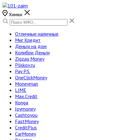
Химки
Отличные наличные
Миг Кредит
Деньги на дом
Колибри Деньги
Zigzag Money
Pliskov.ru
Pay P.S.
OneClickMoney
Moneyman
LIME
Max.Credit
Konga
Joymoney
Cashtoyou
FastMoney
CreditPlus
CarMoney