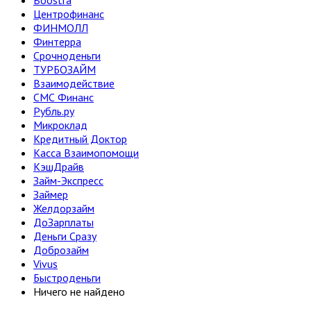
Boostra
Центрофинанс
ФИНМОЛЛ
Финтерра
Срочноденьги
ТУРБОЗАЙМ
Взаимодействие
СМС Финанс
Рубль.ру
Микроклад
Кредитный Доктор
Касса Взаимопомощи
КэшДрайв
Займ-Экспресс
Займер
Желдорзайм
ДоЗарплаты
Деньги Сразу
Доброзайм
Vivus
Быстроденьги
Ничего не найдено