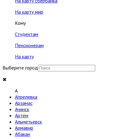
На карту сбербанка
На карту мир
Кому
Студентам
Пенсионерам
На карту
Выберите город
✖
A
Апрелевка
Арзамас
Ачинск
Артём
Альметьевск
Армавир
Абакан