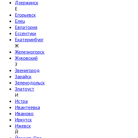
Дзержинск
Е
Егорьевск
Елец
Евпатория
Ессентуки
Екатеринбург
Ж
Железногорск
Жуковский
З
Звенигород
Зарайск
Зеленодольск
Златоуст
И
Истра
Ивантеевка
Иваново
Иркутск
Ижевск
Й