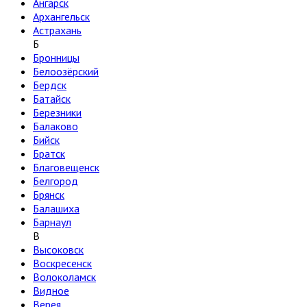
Ангарск
Архангельск
Астрахань
Б
Бронницы
Белоозёрский
Бердск
Батайск
Березники
Балаково
Бийск
Братск
Благовещенск
Белгород
Брянск
Балашиха
Барнаул
В
Высоковск
Воскресенск
Волоколамск
Видное
Верея