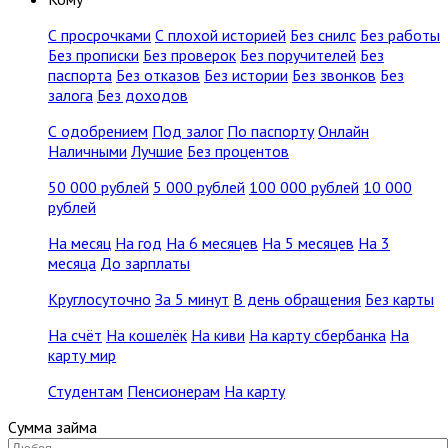
С просрочками
С плохой историей
Без снилс
Без работы
Без прописки
Без проверок
Без поручителей
Без
паспорта
Без отказов
Без истории
Без звонков
Без
залога
Без доходов
С одобрением
Под залог
По паспорту
Онлайн
Наличными
Лучшие
Без процентов
50 000 рублей
5 000 рублей
100 000 рублей
10 000
рублей
На месяц
На год
На 6 месяцев
На 5 месяцев
На 3
месяца
До зарплаты
Круглосуточно
За 5 минут
В день обращения
Без карты
На счёт
На кошелёк
На киви
На карту сбербанка
На
карту мир
Студентам
Пенсионерам
На карту
Сумма займа