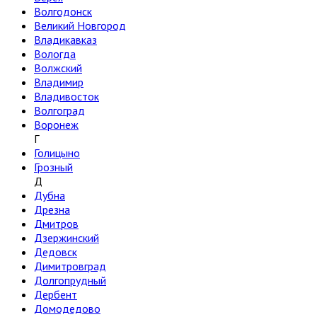
Волгодонск
Великий Новгород
Владикавказ
Вологда
Волжский
Владимир
Владивосток
Волгоград
Воронеж
Г
Голицыно
Грозный
Д
Дубна
Дрезна
Дмитров
Дзержинский
Дедовск
Димитровград
Долгопрудный
Дербент
Домодедово