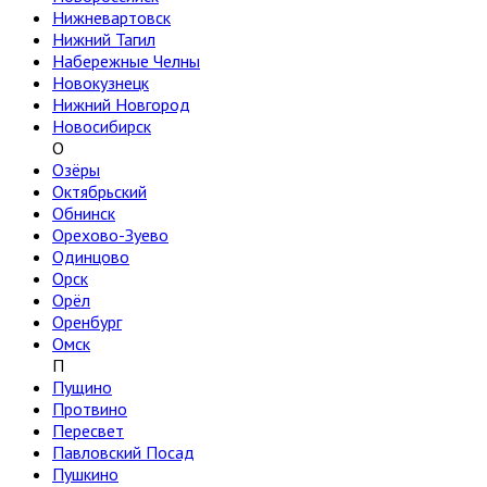
Нижневартовск
Нижний Тагил
Набережные Челны
Новокузнецк
Нижний Новгород
Новосибирск
О
Озёры
Октябрьский
Обнинск
Орехово-Зуево
Одинцово
Орск
Орёл
Оренбург
Омск
П
Пущино
Протвино
Пересвет
Павловский Посад
Пушкино