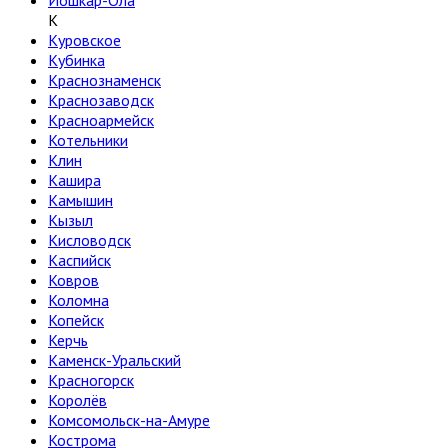
Йошкар-Ола
К
Куровское
Кубинка
Краснознаменск
Краснозаводск
Красноармейск
Котельники
Клин
Кашира
Камышин
Кызыл
Кисловодск
Каспийск
Ковров
Коломна
Копейск
Керчь
Каменск-Уральский
Красногорск
Королёв
Комсомольск-на-Амуре
Кострома