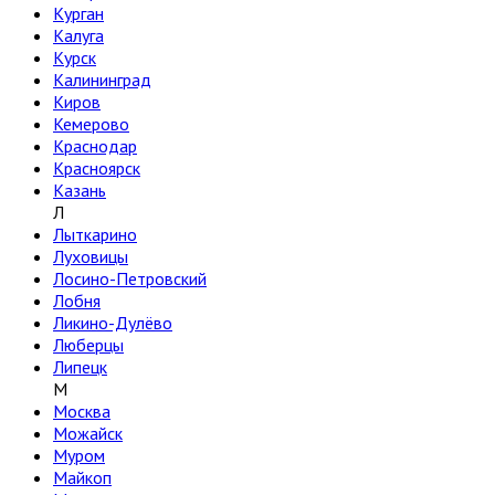
Курган
Калуга
Курск
Калининград
Киров
Кемерово
Краснодар
Красноярск
Казань
Л
Лыткарино
Луховицы
Лосино-Петровский
Лобня
Ликино-Дулёво
Люберцы
Липецк
М
Москва
Можайск
Муром
Майкоп