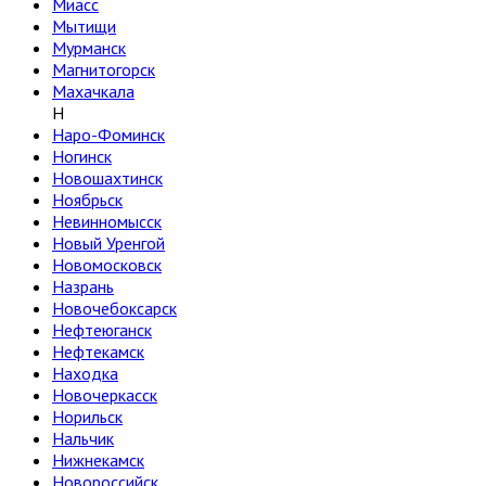
Миасс
Мытищи
Мурманск
Магнитогорск
Махачкала
Н
Наро-Фоминск
Ногинск
Новошахтинск
Ноябрьск
Невинномысск
Новый Уренгой
Новомосковск
Назрань
Новочебоксарск
Нефтеюганск
Нефтекамск
Находка
Новочеркасск
Норильск
Нальчик
Нижнекамск
Новороссийск