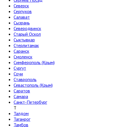
Сергиев Посад
Северск
Серпухов
Салават
Сызрань
Северодвинск
Старый Оскол
Сыктывкар
Стерлитамак
Саранск
Смоленск
Симферополь (Крым)
Сургут
Сочи
Ставрополь
Севастополь (Крым)
Саратов
Самара
Санкт-Петербург
Т
Талдом
Таганрог
Тамбов