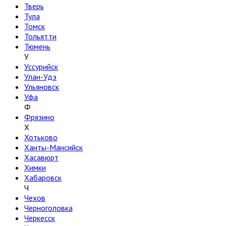
Тверь
Тула
Томск
Тольятти
Тюмень
У
Уссурийск
Улан-Удэ
Ульяновск
Уфа
Ф
Фрязино
Х
Хотьково
Ханты-Мансийск
Хасавюрт
Химки
Хабаровск
Ч
Чехов
Черноголовка
Черкесск