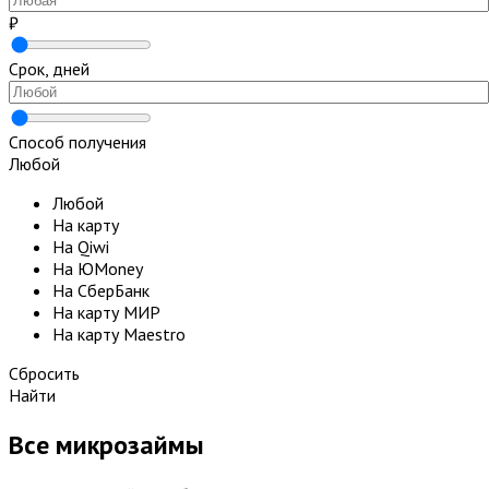
₽
Срок, дней
Способ получения
Любой
Любой
На карту
На Qiwi
На ЮMoney
На СберБанк
На карту МИР
На карту Maestro
Сбросить
Найти
Все микрозаймы