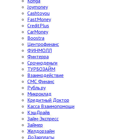
Konga
Joymoney
Cashtoyou
FastMoney
CreditPlus
CarMoney
Boostra
Центрофинанс
ФИНМОЛЛ
Финтерра
Срочноденьги
ТУРБОЗАЙМ
Взаимодействие
СМС Финанс
Рубль.ру
Микроклад
Кредитный Доктор
Касса Взаимопомощи
КэшДрайв
Займ-Экспресс
Займер
Желдорзайм
ДоЗарплаты