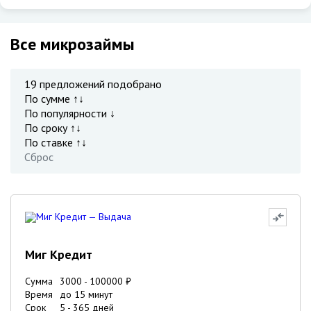
Все микрозаймы
19
предложений подобрано
По сумме ↑↓
По популярности ↓
По сроку ↑↓
По ставке ↑↓
Сброс
Миг Кредит
Сумма
3000
-
100000
₽
Время
до 15 минут
Срок
5
-
365
дней