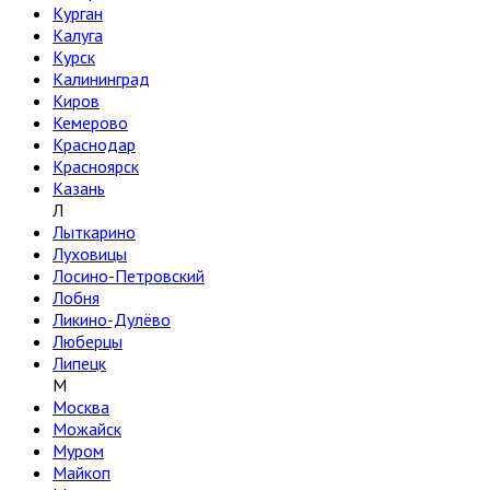
Курган
Калуга
Курск
Калининград
Киров
Кемерово
Краснодар
Красноярск
Казань
Л
Лыткарино
Луховицы
Лосино-Петровский
Лобня
Ликино-Дулёво
Люберцы
Липецк
М
Москва
Можайск
Муром
Майкоп