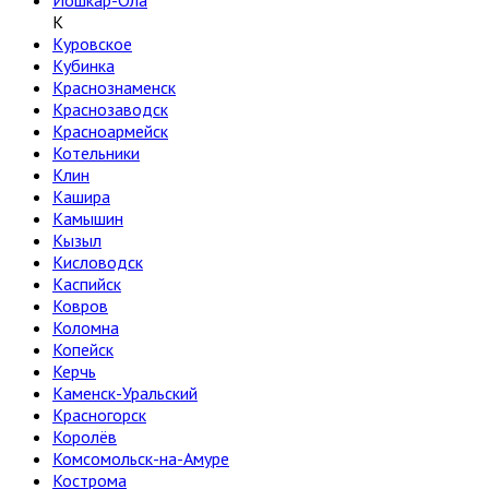
Йошкар-Ола
К
Куровское
Кубинка
Краснознаменск
Краснозаводск
Красноармейск
Котельники
Клин
Кашира
Камышин
Кызыл
Кисловодск
Каспийск
Ковров
Коломна
Копейск
Керчь
Каменск-Уральский
Красногорск
Королёв
Комсомольск-на-Амуре
Кострома