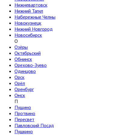
Нижневартовск
Нижний Тагил
Набережные Челны
Новокузнецк
Нижний Новгород
Новосибирск
О
Озёры
Октябрьский
Обнинск
Орехово-Зуево
Одинцово
Орск
Орёл
Оренбург
Омск
П
Пущино
Протвино
Пересвет
Павловский Посад
Пушкино