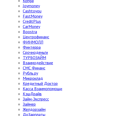
Konga
Joymoney
Cashtoyou
FastMoney
CreditPlus
CarMoney
Boostra
Центрофинанс
ФИНМОЛЛ
Финтерра
Срочноденьги
ТУРБОЗАЙМ
Взаимодействие
СМС Финанс
Рубль.ру
Микроклад
Кредитный Доктор
Касса Взаимопомощи
КэшДрайв
Займ-Экспресс
Займер
Желдорзайм
ДоЗарплаты