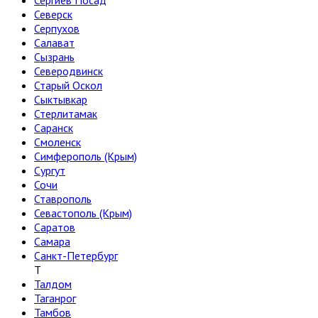
Сергиев Посад
Северск
Серпухов
Салават
Сызрань
Северодвинск
Старый Оскол
Сыктывкар
Стерлитамак
Саранск
Смоленск
Симферополь (Крым)
Сургут
Сочи
Ставрополь
Севастополь (Крым)
Саратов
Самара
Санкт-Петербург
Т
Талдом
Таганрог
Тамбов