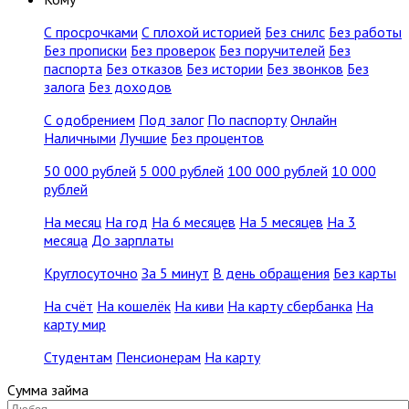
С просрочками
С плохой историей
Без снилс
Без работы
Без прописки
Без проверок
Без поручителей
Без
паспорта
Без отказов
Без истории
Без звонков
Без
залога
Без доходов
С одобрением
Под залог
По паспорту
Онлайн
Наличными
Лучшие
Без процентов
50 000 рублей
5 000 рублей
100 000 рублей
10 000
рублей
На месяц
На год
На 6 месяцев
На 5 месяцев
На 3
месяца
До зарплаты
Круглосуточно
За 5 минут
В день обращения
Без карты
На счёт
На кошелёк
На киви
На карту сбербанка
На
карту мир
Студентам
Пенсионерам
На карту
Сумма займа