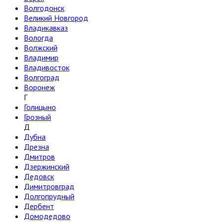
Волгодонск
Великий Новгород
Владикавказ
Вологда
Волжский
Владимир
Владивосток
Волгоград
Воронеж
Г
Голицыно
Грозный
Д
Дубна
Дрезна
Дмитров
Дзержинский
Дедовск
Димитровград
Долгопрудный
Дербент
Домодедово