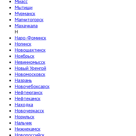
Миасс
Мытищи
Мурманск
Магнитогорск
Махачкала
Н
Наро-Фоминск
Ногинск
Новошахтинск
Ноябрьск
Невинномысск
Новый Уренгой
Новомосковск
Назрань
Новочебоксарск
Нефтеюганск
Нефтекамск
Находка
Новочеркасск
Норильск
Нальчик
Нижнекамск
Новороссийск