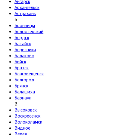
Ангарск
Архангельск
Астрахань
Б
Бронницы
Белоозёрский
Бердск
Батайск
Березники
Балаково
Бийск
Братск
Благовещенск
Белгород
Брянск
Балашиха
Барнаул
В
Высоковск
Воскресенск
Волоколамск
Видное
Верея