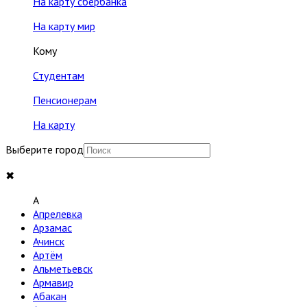
На карту сбербанка
На карту мир
Кому
Студентам
Пенсионерам
На карту
Выберите город
✖
A
Апрелевка
Арзамас
Ачинск
Артём
Альметьевск
Армавир
Абакан