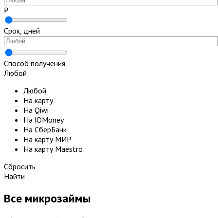
₽
Срок, дней
Способ получения
Любой
Любой
На карту
На Qiwi
На ЮMoney
На СберБанк
На карту МИР
На карту Maestro
Сбросить
Найти
Все микрозаймы