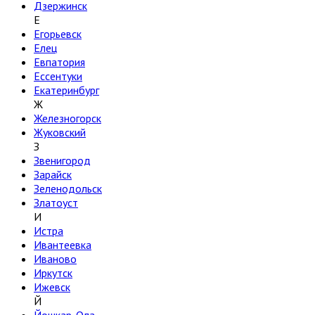
Дзержинск
Е
Егорьевск
Елец
Евпатория
Ессентуки
Екатеринбург
Ж
Железногорск
Жуковский
З
Звенигород
Зарайск
Зеленодольск
Златоуст
И
Истра
Ивантеевка
Иваново
Иркутск
Ижевск
Й