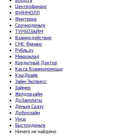
Boostra
Центрофинанс
ФИНМОЛЛ
Финтерра
Срочноденьги
ТУРБОЗАЙМ
Взаимодействие
СМС Финанс
Рубль.ру
Микроклад
Кредитный Доктор
Касса Взаимопомощи
КэшДрайв
Займ-Экспресс
Займер
Желдорзайм
ДоЗарплаты
Деньги Сразу
Доброзайм
Vivus
Быстроденьги
Ничего не найдено