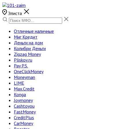
Элиста
Отличные наличные
Миг Кредит
Деньги на дом
Колибри Деньги
Zigzag Money
Pliskov.ru
Pay P.S.
OneClickMoney
Moneyman
LIME
Max.Credit
Konga
Joymoney
Cashtoyou
FastMoney
CreditPlus
CarMoney