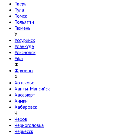
Тверь
Тула
Томск
Тольятти
Тюмень
У
Уссурийск
Улан-Удэ
Ульяновск
Уфа
Ф
Фрязино
Х
Хотьково
Ханты-Мансийск
Хасавюрт
Химки
Хабаровск
Ч
Чехов
Черноголовка
Черкесск