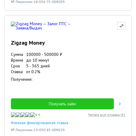
№ Лицензии 18-034-75-009039
Zigzag Money
Сумма
100000
-
500000
₽
Время
до 10 минут
Срок
5
-
365
дней
Ставка
от
0.2
%
Получение:
Получить займ
4.6
Читать все отзывы (
5
)
#низкая фиксированная ставка
№ Лицензии 20-030-45-009639