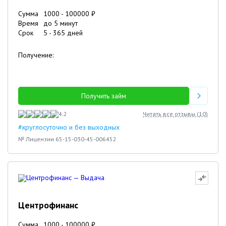
Сумма
1000
-
100000
₽
Время
до 5 минут
Срок
5
-
365
дней
Получение:
Получить займ
4.2
Читать все отзывы (
10
)
#круглосуточно и без выходных
№ Лицензии 65-15-030-45-006452
4
Центрофинанс
Сумма
1000
-
100000
₽