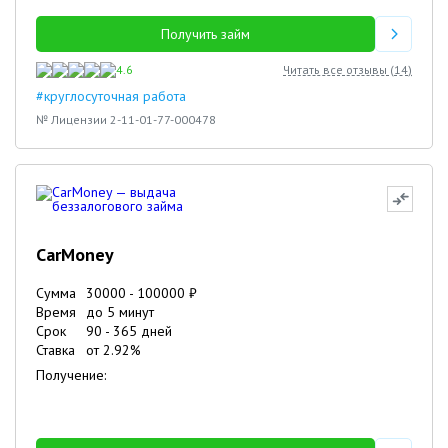
Получить займ
4.6
Читать все отзывы (
14
)
#круглосуточная работа
№ Лицензии 2-11-01-77-000478
CarMoney
Сумма
30000
-
100000
₽
Время
до 5 минут
Срок
90
-
365
дней
Ставка
от
2.92
%
Получение: