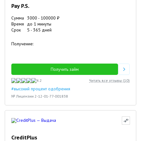
Pay P.S.
Сумма
3000
-
100000
₽
Время
до 1 минуты
Срок
5
-
365
дней
Получение:
Получить займ
4.2
Читать все отзывы (
10
)
#высокий процент одобрения
№ Лицензии 2-12-01-77-001838
CreditPlus