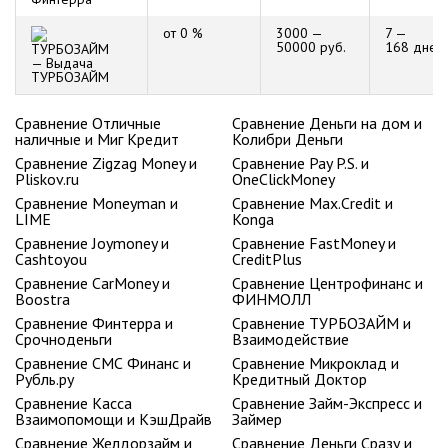
от 0 %
3000 —
7 —
50000 руб.
168 дней
ТУРБОЗАЙМ
Сравнение Отличные
Сравнение Деньги на дом и
наличные и Миг Кредит
Колибри Деньги
Сравнение Zigzag Money и
Сравнение Pay P.S. и
Pliskov.ru
OneClickMoney
Сравнение Moneyman и
Сравнение Max.Credit и
LIME
Konga
Сравнение Joymoney и
Сравнение FastMoney и
Cashtoyou
CreditPlus
Сравнение CarMoney и
Сравнение Центрофинанс и
Boostra
ФИНМОЛЛ
Сравнение Финтерра и
Сравнение ТУРБОЗАЙМ и
Срочноденьги
Взаимодействие
Сравнение СМС Финанс и
Сравнение Микроклад и
Рубль.ру
Кредитный Доктор
Сравнение Касса
Сравнение Займ-Экспресс и
Взаимопомощи и КэшДрайв
Займер
Сравнение Желдорзайм и
Сравнение Деньги Сразу и