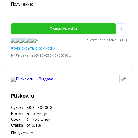
Получение:
Получить займ
4.5
Читать все отзывы (
15
)
#без скрытых комиссий
№ Лицензии 65-13-030-45-003951
Pliskov.ru
Сумма
500
-
500000
₽
Время
до 3 минут
Срок
3
-
730
дней
Ставка
от
0.1
%
Получение: