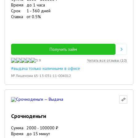
Время
до 1 часа
Срок
1
-
360
дней
16.11.2023
Володя
Ставка
от
0.5
%
Получить займ
3.9
Читать все отзывы (
10
)
#выдача только наличными в офисе
№ Лицензии 65-13-031-11-004012
Срочноденьги
Сумма
2000
-
100000
₽
Время
до 15 минут