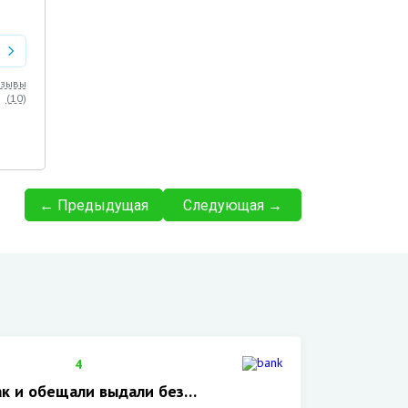
тзывы
(
10
)
← Предыдущая
Следующая →
4
ак и обещали выдали без…