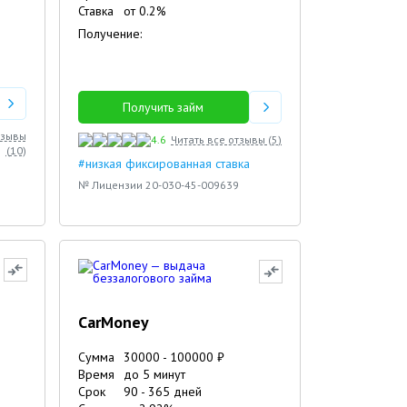
Ставка
от
0.2
%
Получение:
Получить займ
тзывы
4.6
Читать все отзывы (
5
)
(
10
)
#низкая фиксированная ставка
№ Лицензии 20-030-45-009639
CarMoney
Сумма
30000
-
100000
₽
Время
до 5 минут
Срок
90
-
365
дней