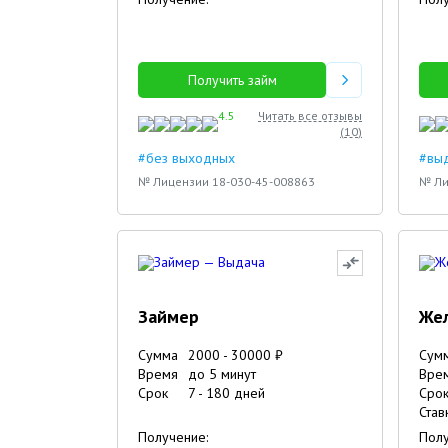
25.10.2023
16.10.2023
12.09.2023
Получить займ
4.5
Читать все отзывы
(
10
)
#без выходных
#выд
№ Лицензии 18-030-45-008863
№ Ли
Займер
Же
Сумма
2000
-
30000
₽
Сум
Время
до 5 минут
Вре
Срок
7
-
180
дней
Сро
Став
Получение:
Полу