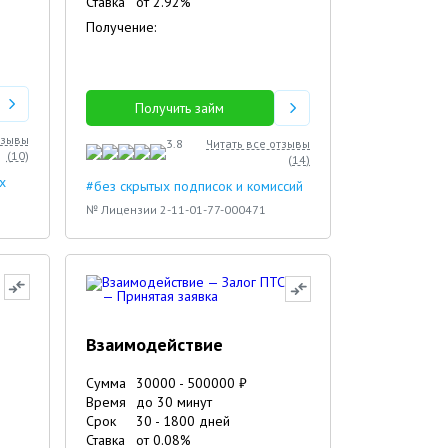
Ставка
от
2.92
%
Получение:
Получить займ
тзывы
3.8
Читать все отзывы
(
10
)
(
14
)
х
#без скрытых подписок и комиссий
№ Лицензии 2-11-01-77-000471
Взаимодействие
Сумма
30000
-
500000
₽
Время
до 30 минут
Срок
30
-
1800
дней
Ставка
от
0.08
%