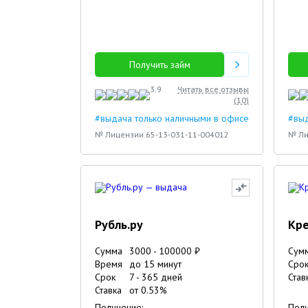
Получить займ
3.9
Читать все отзывы
(
10
)
#выдача только наличными в офисе
#выд
№ Лицензии 65-13-031-11-004012
№ Ли
Рубль.ру
Кр
Сумма
3000
-
100000
₽
Сум
Время
до 15 минут
Сро
Срок
7
-
365
дней
Став
Ставка
от
0.53
%
Получение:
Полу