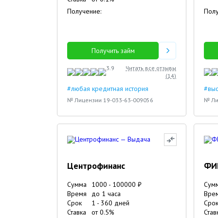
Получение:
Полу
Получить займ
3.9
Читать все отзывы
(
14
)
#любая кредитная история
#вы
№ Лицензии 19-033-63-009056
№ Ли
Центрофинанс
ФИ
Сумма
1000
-
100000
₽
Сум
Время
до 1 часа
Вре
Срок
1
-
360
дней
Сро
Ставка
от
0.5
%
Став