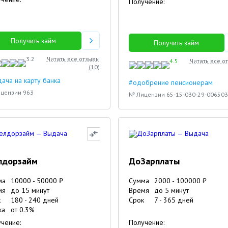
Получение:
Лиана
Павел
Олег
Получить займ
Получить займ
3.2
Читать все отзывы
4.5
Читать все о
(
10
)
ача на карту банка
#одобрение пенсионерам
цензии 963
№ Лицензии 65-15-030-29-006503
лдорзайм
ДоЗарплаты
ма
10000
-
50000
₽
Сумма
2000
-
100000
₽
мя
до 15 минут
Время
до 5 минут
к
180
-
240
дней
Срок
7
-
365
дней
ка
от
0.3
%
чение:
Получение: