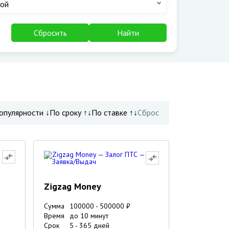
ой
Сбросить
Найти
опулярности ↓
По сроку ↑↓
По ставке ↑↓
Сброс
Zigzag Money
Сумма
100000
-
500000
₽
Время
до 10 минут
Срок
5
-
365
дней