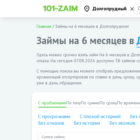
Долгопрудный
Главная
/
Займы на 6 месяцев в Долгопрудном
Займы на 6 месяцев в
Здесь можно срочно взять займ На 6 месяцев в Дол
отказа. На сегодня
07.08.2026
доступно 38 займов со
С помощью поиска вы можете отобрать предложени
организаций отсортировав по ставке в день, сроку, 
уже в день обращения.
С проблемами
По типу
По сумме
По сроку
По времен
С просрочками
С плохой историей
Без 
Без отказов
Без истории
Без звонков
Сумма займа