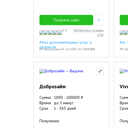
Получить займ
4.4
Читать все отзывы
(
10
)
#без дополнительных услуг и
#от 
подписок
№ Лицензии 65-13-035-32-004088
№ Ли
Доброзайм
Viv
Сумма
1000
-
100000
₽
Сум
Время
до 5 минут
Вре
Срок
1
-
365
дней
Сро
Получение:
Полу