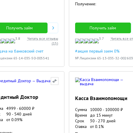
Получение:
Получить займ
Получить займ
3.8
Читать все отзывы
3.7
Читать все о
(
15
)
ача на банковский счет
#акция первый заем 0%
цензии 65-14-035-50-005541
№ Лицензии 65-13-035-32-002603
едитный Доктор
Касса Взаимопомощи
ма
4999
-
60000
₽
Сумма
10000
-
100000
₽
к
90
-
540
дней
Время
до 15 минут
ка
от
0.09
%
Срок
30
-
270
дней
4
4
4
Ставка
от
0.1
%
чение: