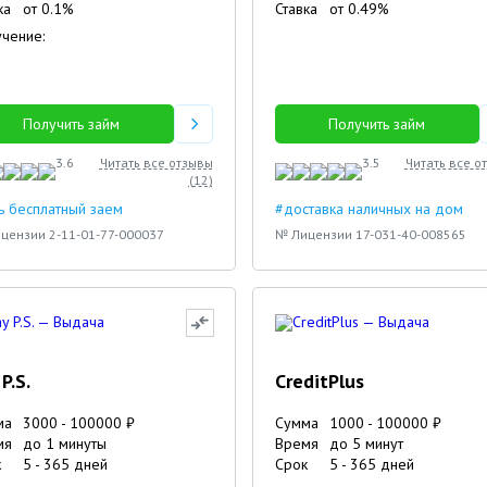
ка
от
0.1
%
Ставка
от
0.49
%
чение:
Получить займ
Получить займ
3.6
Читать все отзывы
3.5
Читать все о
(
12
)
ь бесплатный заем
#доставка наличных на дом
цензии 2-11-01-77-000037
№ Лицензии 17-031-40-008565
P.S.
CreditPlus
ма
3000
-
100000
₽
Сумма
1000
-
100000
₽
мя
до 1 минуты
Время
до 5 минут
к
5
-
365
дней
Срок
5
-
365
дней