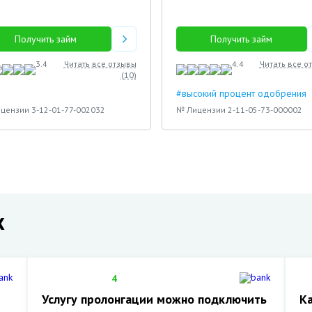
Получить займ
Получить займ
3.4
Читать все отзывы
4.4
Читать все о
(
10
)
#высокий процент одобрения
цензии 3-12-01-77-002032
№ Лицензии 2-11-05-73-000002
х
4
Услугу пролонгации можно подключить
К