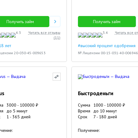
Получить займ
Получить займ
4.3
Читать все отзывы
3.4
Читать все о
(
11
)
18 лет
#высокий процент одобрения
цензии 20-030-45-009653
№ Лицензии 00-15-031-40-006946
us
Быстроденьги
ма
3000
-
100000
₽
Сумма
1000
-
100000
₽
мя
до 5 минут
Время
до 10 минут
к
1
-
365
дней
Срок
7
-
180
дней
чение:
Получение: