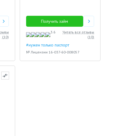
Получить займ
тзывы
3.6
Читать все отзывы
(
10
)
(
10
)
#нужен только паспорт
№ Лицензии 16-037-60-008057