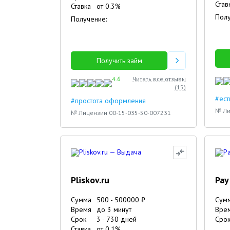
Став
Ставка
от
0.3
%
Полу
Получение:
Получить займ
4.6
Читать все отзывы
(
15
)
#ест
#простота оформления
№ Ли
№ Лицензии 00-15-035-50-007231
Pliskov.ru
Pay 
Сумма
500
-
500000
₽
Сум
Время
до 3 минут
Вре
Срок
3
-
730
дней
Сро
Ставка
от
0.1
%