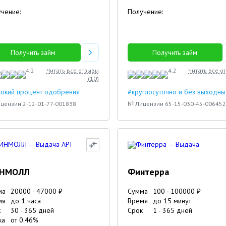
чение:
Получение:
Получить займ
Получить займ
4.2
Читать все отзывы
4.2
Читать все о
(
10
)
сокий процент одобрения
#круглосуточно и без выходны
цензии 2-12-01-77-001838
№ Лицензии 65-15-030-45-006452
НМОЛЛ
Финтерра
ма
20000
-
47000
₽
Сумма
100
-
100000
₽
мя
до 1 часа
Время
до 15 минут
к
30
-
365
дней
Срок
1
-
365
дней
ка
от
0.46
%