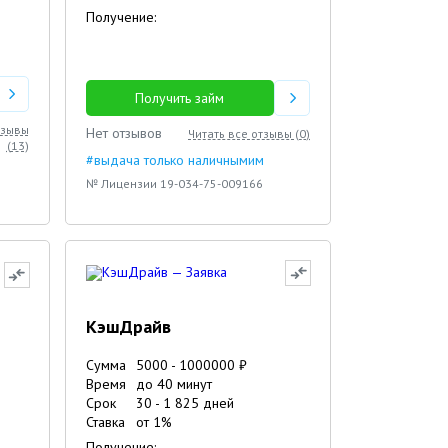
Получение:
Получить займ
тзывы
Нет отзывов
Читать все отзывы (
0
)
(
13
)
#выдача только наличнымим
№ Лицензии 19-034-75-009166
КэшДрайв
Сумма
5000
-
1000000
₽
Время
до 40 минут
Срок
30
-
1 825
дней
Ставка
от
1
%
Получение: