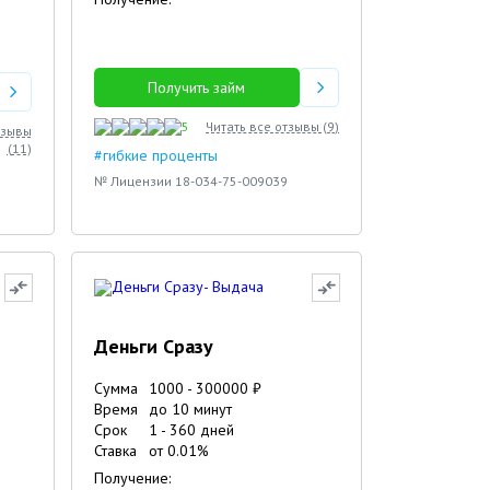
Получить займ
5
Читать все отзывы (
9
)
тзывы
(
11
)
#гибкие проценты
№ Лицензии 18-034-75-009039
Деньги Сразу
Сумма
1000
-
300000
₽
Время
до 10 минут
Срок
1
-
360
дней
Ставка
от
0.01
%
Получение: