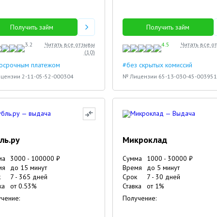
Получить займ
Получить займ
3.2
Читать все отзывы
4.5
Читать все о
(
10
)
досрочным платежом
#без скрытых комиссий
цензии 2-11-05-52-000304
№ Лицензии 65-13-030-45-003951
ль.ру
Микроклад
ма
3000
-
100000
₽
Сумма
1000
-
30000
₽
мя
до 15 минут
Время
до 5 минут
к
7
-
365
дней
Срок
7
-
30
дней
ка
от
0.53
%
Ставка
от
1
%
чение:
Получение: