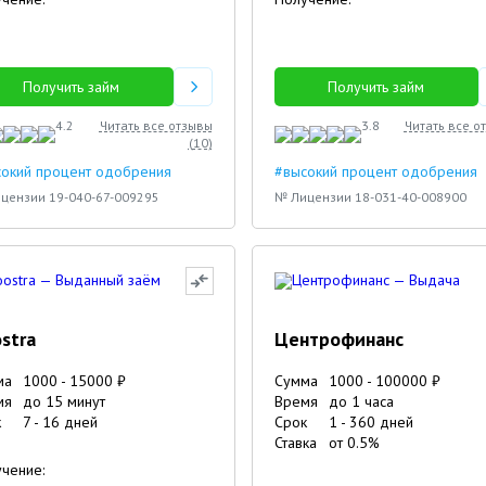
Оксана
Ольга
Получить займ
Получить займ
4.2
Читать все отзывы
3.8
Читать все о
(
10
)
сокий процент одобрения
#высокий процент одобрения
цензии 19-040-67-009295
№ Лицензии 18-031-40-008900
stra
Центрофинанс
ма
1000
-
15000
₽
Сумма
1000
-
100000
₽
мя
до 15 минут
Время
до 1 часа
к
7
-
16
дней
Срок
1
-
360
дней
Ставка
от
0.5
%
чение: