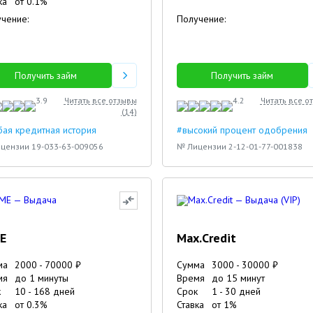
ка
от
0.1
%
чение:
Получение:
Получить займ
Получить займ
3.9
Читать все отзывы
4.2
Читать все о
(
14
)
ая кредитная история
#высокий процент одобрения
цензии 19-033-63-009056
№ Лицензии 2-12-01-77-001838
E
Max.Credit
ма
2000
-
70000
₽
Сумма
3000
-
30000
₽
мя
до 1 минуты
Время
до 15 минут
к
10
-
168
дней
Срок
1
-
30
дней
ка
от
0.3
%
Ставка
от
1
%