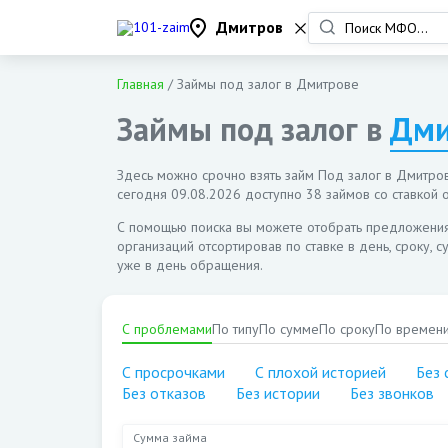
Дмитров
Главная
/
Займы под залог в Дмитрове
Займы под залог в
Дми
Здесь можно срочно взять займ Под залог в Дмитрове
сегодня
09.08.2026
доступно 38 займов со ставкой о
С помощью поиска вы можете отобрать предложени
организаций отсортировав по ставке в день, сроку, 
уже в день обращения.
С проблемами
По типу
По сумме
По сроку
По времен
С просрочками
С плохой историей
Без 
Без отказов
Без истории
Без звонков
Сумма займа