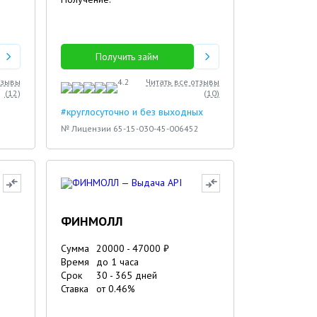
Получить займ
тзывы
4.2
Читать все отзывы
(
12
)
(
10
)
#круглосуточно и без выходных
№ Лицензии 65-15-030-45-006452
ФИНМОЛЛ
Сумма
20000
-
47000
₽
Время
до 1 часа
Срок
30
-
365
дней
Ставка
от
0.46
%