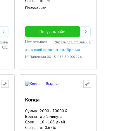
Ставка
от
1
%
Получение:
Получить займ
Нет отзывов
тзывы
Читать все отзывы (
0
)
(
10
)
#высокий процент одобрения
№ Лицензии 00-15-037-60-007126
Konga
Сумма
2000
-
70000
₽
Время
до 1 минуты
Срок
10
-
168
дней
Ставка
от
0.65
%