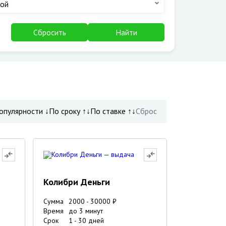
ой
Сбросить
Найти
опулярности ↓
По сроку ↑↓
По ставке ↑↓
Сброс
Колибри Деньги
Сумма
2000
-
30000
₽
Время
до 3 минут
Срок
1
-
30
дней