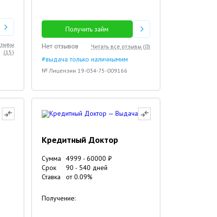
Получить займ
тзывы
Нет отзывов
Читать все отзывы (
0
)
(
15
)
#выдача только наличнымим
№ Лицензии 19-034-75-009166
Кредитный Доктор
Сумма
4999
-
60000
₽
Срок
90
-
540
дней
Ставка
от
0.09
%
Получение: