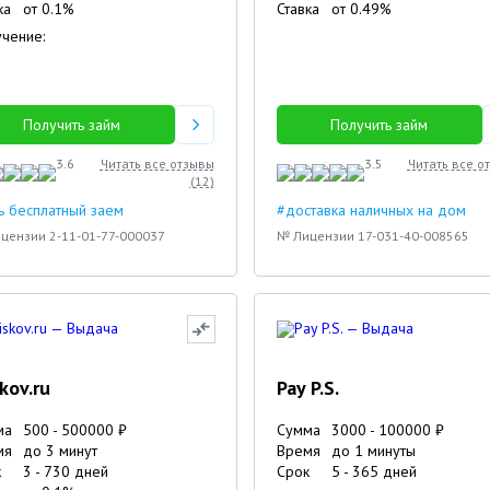
ка
от
0.1
%
Ставка
от
0.49
%
чение:
Получить займ
Получить займ
3.6
Читать все отзывы
3.5
Читать все о
(
12
)
ь бесплатный заем
#доставка наличных на дом
цензии 2-11-01-77-000037
№ Лицензии 17-031-40-008565
skov.ru
Pay P.S.
ма
500
-
500000
₽
Сумма
3000
-
100000
₽
мя
до 3 минут
Время
до 1 минуты
к
3
-
730
дней
Срок
5
-
365
дней