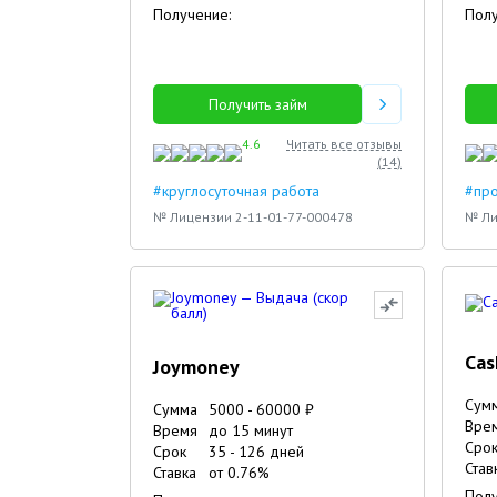
Получение:
Полу
Получить займ
4.6
Читать все отзывы
(
14
)
#круглосуточная работа
#про
№ Лицензии 2-11-01-77-000478
№ Ли
Cas
Joymoney
Сум
Сумма
5000
-
60000
₽
Вре
Время
до 15 минут
Сро
Срок
35
-
126
дней
Став
Ставка
от
0.76
%
Полу