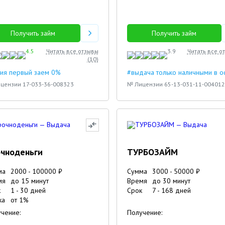
Получить займ
Получить займ
4.5
Читать все отзывы
3.9
Читать все о
(
10
)
ия первый заем 0%
#выдача только наличными в 
цензии 17-033-36-008323
№ Лицензии 65-13-031-11-004012
чноденьги
ТУРБОЗАЙМ
ма
2000
-
100000
₽
Сумма
3000
-
50000
₽
мя
до 15 минут
Время
до 30 минут
к
1
-
30
дней
Срок
7
-
168
дней
ка
от
1
%
чение:
Получение: