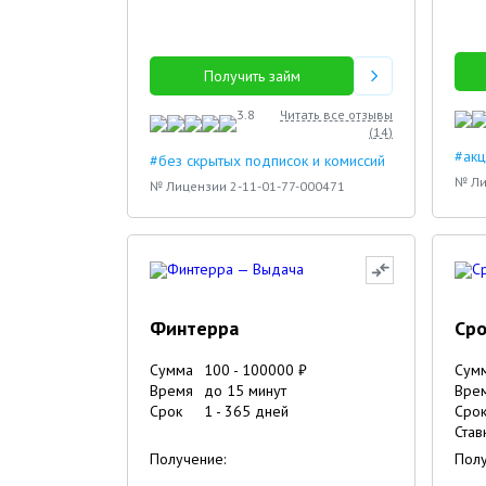
Получить займ
3.8
Читать все отзывы
(
14
)
#акц
#без скрытых подписок и комиссий
№ Ли
№ Лицензии 2-11-01-77-000471
Финтерра
Сро
Сумма
100
-
100000
₽
Сум
Время
до 15 минут
Вре
Срок
1
-
365
дней
Сро
Став
Получение:
Полу