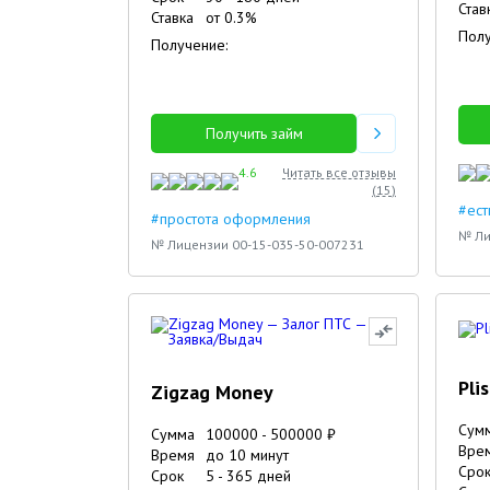
Став
Ставка
от
0.3
%
Полу
Получение:
Получить займ
4.6
Читать все отзывы
(
15
)
#ест
#простота оформления
№ Ли
№ Лицензии 00-15-035-50-007231
Pli
Zigzag Money
Сум
Сумма
100000
-
500000
₽
Вре
Время
до 10 минут
Сро
Срок
5
-
365
дней