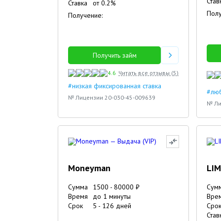
Став
Ставка
от
0.2
%
Полу
Получение:
Получить займ
4.6
Читать все отзывы (
5
)
#низкая фиксированная ставка
#люб
№ Лицензии 20-030-45-009639
№ Ли
Moneyman
LIM
Сумма
1500
-
80000
₽
Сум
Время
до 1 минуты
Вре
Срок
5
-
126
дней
Сро
Став