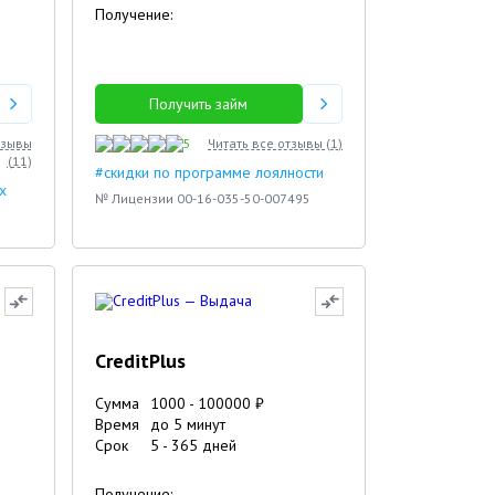
Получение:
Получить займ
тзывы
5
Читать все отзывы (
1
)
(
11
)
#скидки по программе лоялности
х
№ Лицензии 00-16-035-50-007495
CreditPlus
Сумма
1000
-
100000
₽
Время
до 5 минут
Срок
5
-
365
дней
Получение: