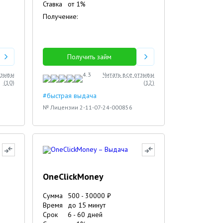
Ставка
от
1
%
Получение:
Получить займ
тзывы
4.3
Читать все отзывы
(
10
)
(
12
)
#быстрая выдача
№ Лицензии 2-11-07-24-000856
OneClickMoney
Сумма
500
-
30000
₽
Время
до 15 минут
Срок
6
-
60
дней