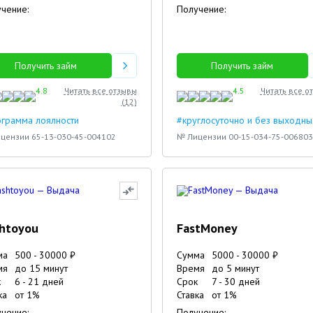
чение:
Получение:
Получить займ
Получить займ
4.8
Читать все отзывы
4.5
Читать все о
(
12
)
грамма лоялности
#круглосуточно и без выходны
цензии 65-13-030-45-004102
№ Лицензии 00-15-034-75-006803
htoyou
FastMoney
ма
500
-
30000
₽
Сумма
5000
-
30000
₽
мя
до 15 минут
Время
до 5 минут
к
6
-
21
дней
Срок
7
-
30
дней
4
4
ка
от
1
%
Ставка
от
1
%
чение:
Получение: