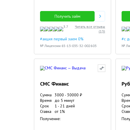
Получить займ
3.7
Читать все отзывы
(
13
)
#акция первый заем 0%
#с 
№ Лицензии 65-13-035-32-002603
№ Ли
СМС Финанс
Руб
Сумма
3000
-
30000
₽
Сум
Время
до 5 минут
Вре
Срок
1
-
21
дней
Сро
Ставка
от
1
%
Став
Получение:
Полу