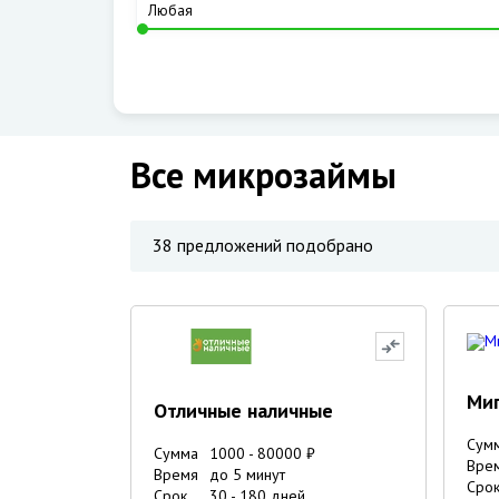
Все микрозаймы
38
предложений подобрано
Ми
Отличные наличные
Сум
Сумма
1000
-
80000
₽
Вре
Время
до 5 минут
Сро
Срок
30
-
180
дней