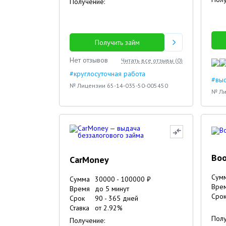
Получение:
13.10.2023
28.12.2023
Получить займ
Нет отзывов
Читать все отзывы (
0
)
#круглосуточная работа
#вы
№ Лицензии 65-14-035-50-005450
№ Ли
Boo
CarMoney
Сум
Сумма
30000
-
100000
₽
Вре
Время
до 5 минут
Сро
Срок
90
-
365
дней
Ставка
от
2.92
%
Полу
Получение: