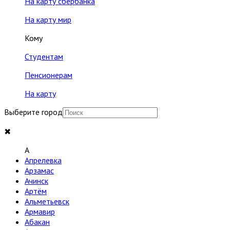
На карту сбербанка
На карту мир
Кому
Студентам
Пенсионерам
На карту
Выберите город
✖
A
Апрелевка
Арзамас
Ачинск
Артём
Альметьевск
Армавир
Абакан