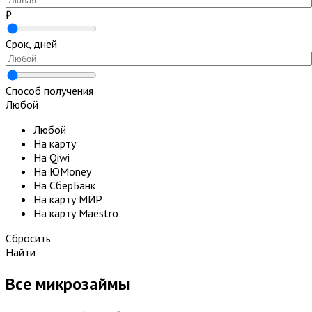
₽
Срок, дней
Способ получения
Любой
Любой
На карту
На Qiwi
На ЮMoney
На СберБанк
На карту МИР
На карту Maestro
Сбросить
Найти
Все микрозаймы