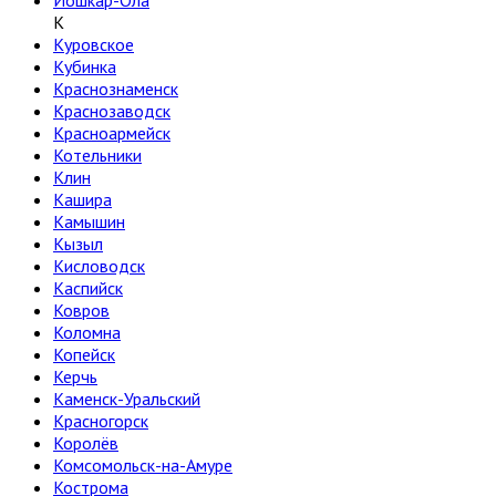
Йошкар-Ола
К
Куровское
Кубинка
Краснознаменск
Краснозаводск
Красноармейск
Котельники
Клин
Кашира
Камышин
Кызыл
Кисловодск
Каспийск
Ковров
Коломна
Копейск
Керчь
Каменск-Уральский
Красногорск
Королёв
Комсомольск-на-Амуре
Кострома