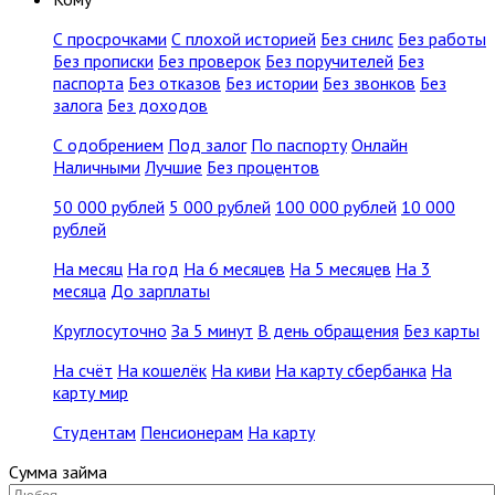
С просрочками
С плохой историей
Без снилс
Без работы
Без прописки
Без проверок
Без поручителей
Без
паспорта
Без отказов
Без истории
Без звонков
Без
залога
Без доходов
С одобрением
Под залог
По паспорту
Онлайн
Наличными
Лучшие
Без процентов
50 000 рублей
5 000 рублей
100 000 рублей
10 000
рублей
На месяц
На год
На 6 месяцев
На 5 месяцев
На 3
месяца
До зарплаты
Круглосуточно
За 5 минут
В день обращения
Без карты
На счёт
На кошелёк
На киви
На карту сбербанка
На
карту мир
Студентам
Пенсионерам
На карту
Сумма займа