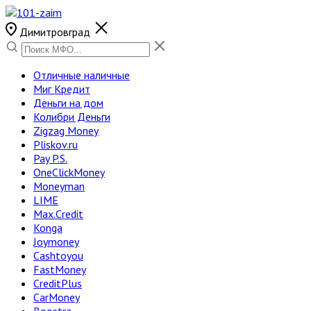
Димитровград
Отличные наличные
Миг Кредит
Деньги на дом
Колибри Деньги
Zigzag Money
Pliskov.ru
Pay P.S.
OneClickMoney
Moneyman
LIME
Max.Credit
Konga
Joymoney
Cashtoyou
FastMoney
CreditPlus
CarMoney