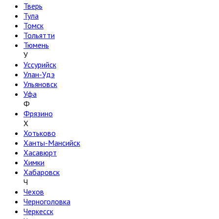
Тверь
Тула
Томск
Тольятти
Тюмень
У
Уссурийск
Улан-Удэ
Ульяновск
Уфа
Ф
Фрязино
Х
Хотьково
Ханты-Мансийск
Хасавюрт
Химки
Хабаровск
Ч
Чехов
Черноголовка
Черкесск