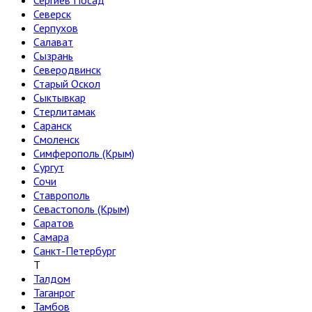
Сергиев Посад
Северск
Серпухов
Салават
Сызрань
Северодвинск
Старый Оскол
Сыктывкар
Стерлитамак
Саранск
Смоленск
Симферополь (Крым)
Сургут
Сочи
Ставрополь
Севастополь (Крым)
Саратов
Самара
Санкт-Петербург
Т
Талдом
Таганрог
Тамбов