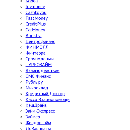
Konga
Joymoney
Cashtoyou
FastMoney
CreditPlus
CarMoney
Boostra
Центрофинанс
ФИНМОЛЛ
Финтерра
Срочноденьги
ТУРБОЗАЙМ
Взаимодействие
СМС Финанс
Рубль.ру
Микроклад
Кредитный Доктор
Касса Взаимопомощи
КэшДрайв
Займ-Экспресс
Займер
Желдорзайм
ДоЗарплаты