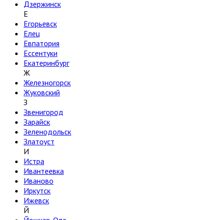
Дзержинск
Е
Егорьевск
Елец
Евпатория
Ессентуки
Екатеринбург
Ж
Железногорск
Жуковский
З
Звенигород
Зарайск
Зеленодольск
Златоуст
И
Истра
Ивантеевка
Иваново
Иркутск
Ижевск
Й