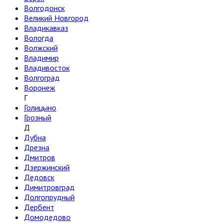
Волгодонск
Великий Новгород
Владикавказ
Вологда
Волжский
Владимир
Владивосток
Волгоград
Воронеж
Г
Голицыно
Грозный
Д
Дубна
Дрезна
Дмитров
Дзержинский
Дедовск
Димитровград
Долгопрудный
Дербент
Домодедово