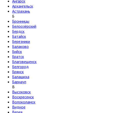
Ангарск
Архангельск
Астрахань
Б
Бронницы
Белоозёрский
Бердск
Батайск
Березники
Балаково
Бийск
Братск
Благовещенск
Белгород
Брянск
Балашиха
Барнаул
В
Высоковск
Воскресенск
Волоколамск
Видное
Верея