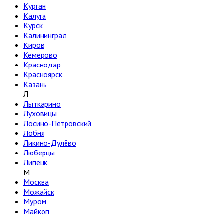
Курган
Калуга
Курск
Калининград
Киров
Кемерово
Краснодар
Красноярск
Казань
Л
Лыткарино
Луховицы
Лосино-Петровский
Лобня
Ликино-Дулёво
Люберцы
Липецк
М
Москва
Можайск
Муром
Майкоп