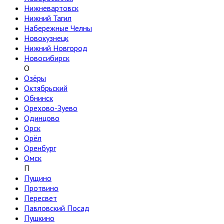
Нижневартовск
Нижний Тагил
Набережные Челны
Новокузнецк
Нижний Новгород
Новосибирск
О
Озёры
Октябрьский
Обнинск
Орехово-Зуево
Одинцово
Орск
Орёл
Оренбург
Омск
П
Пущино
Протвино
Пересвет
Павловский Посад
Пушкино