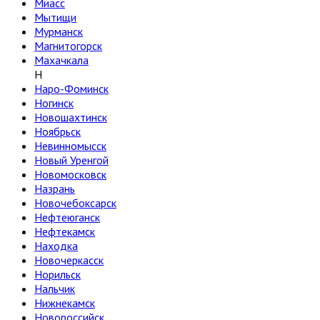
Миасс
Мытищи
Мурманск
Магнитогорск
Махачкала
Н
Наро-Фоминск
Ногинск
Новошахтинск
Ноябрьск
Невинномысск
Новый Уренгой
Новомосковск
Назрань
Новочебоксарск
Нефтеюганск
Нефтекамск
Находка
Новочеркасск
Норильск
Нальчик
Нижнекамск
Новороссийск