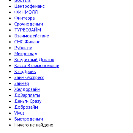
Boostra
Центрофинанс
ФИНМОЛЛ
Финтерра
Срочноденьги
ТУРБОЗАЙМ
Взаимодействие
СМС Финанс
Рубль.ру
Микроклад
Кредитный Доктор
Касса Взаимопомощи
КэшДрайв
Займ-Экспресс
Займер
Желдорзайм
ДоЗарплаты
Деньги Сразу
Доброзайм
Vivus
Быстроденьги
Ничего не найдено