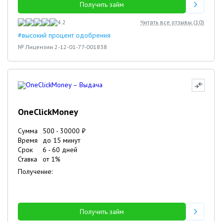
Получить займ
4.2
Читать все отзывы (
10
)
#высокий процент одобрения
№ Лицензии 2-12-01-77-001838
OneClickMoney
Сумма
500
-
30000
₽
Время
до 15 минут
Срок
6
-
60
дней
Ставка
от
1
%
Получение:
Получить займ