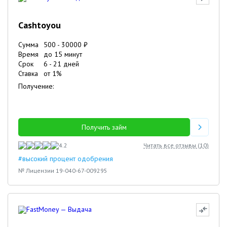
Cashtoyou
Сумма
500
-
30000
₽
Время
до 15 минут
Срок
6
-
21
дней
Ставка
от
1
%
Получение:
Получить займ
4.2
Читать все отзывы (
10
)
#высокий процент одобрения
№ Лицензии 19-040-67-009295