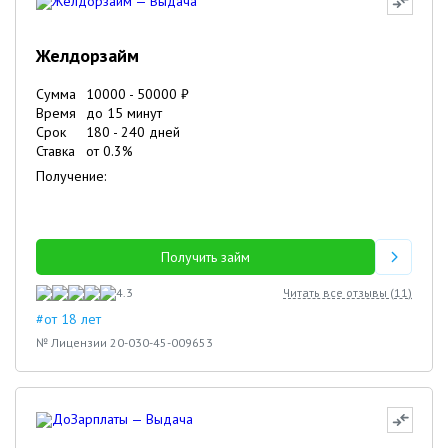
Желдорзайм
Сумма
10000
-
50000
₽
Время
до 15 минут
Срок
180
-
240
дней
Ставка
от
0.3
%
Получение:
Получить займ
4.3
Читать все отзывы (
11
)
#от 18 лет
№ Лицензии 20-030-45-009653