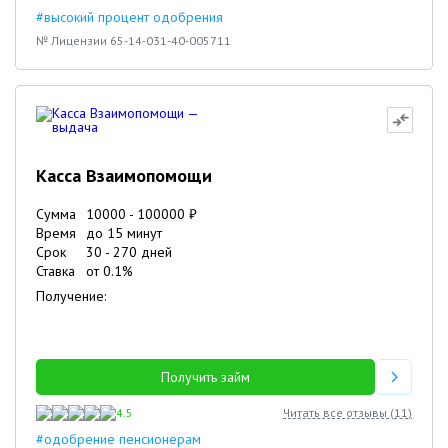
#высокий процент одобрения
№ Лицензии 65-14-031-40-005711
Касса Взаимопомощи
Сумма
10000
-
100000
₽
Время
до 15 минут
Срок
30
-
270
дней
Ставка
от
0.1
%
Получение:
Получить займ
4.5
Читать все отзывы (
11
)
#одобрение пенсионерам