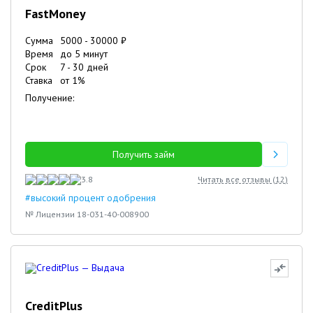
FastMoney
Сумма
5000
-
30000
₽
Время
до 5 минут
Срок
7
-
30
дней
Ставка
от
1
%
Получение:
Получить займ
3.8
Читать все отзывы (
12
)
#высокий процент одобрения
№ Лицензии 18-031-40-008900
CreditPlus