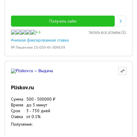
Получить займ
4.6
Читать все отзывы (
5
)
#низкая фиксированная ставка
№ Лицензии 20-030-45-009639
Pliskov.ru
Сумма
500
-
500000
₽
Время
до 3 минут
Срок
3
-
730
дней
Ставка
от
0.1
%
Получение: