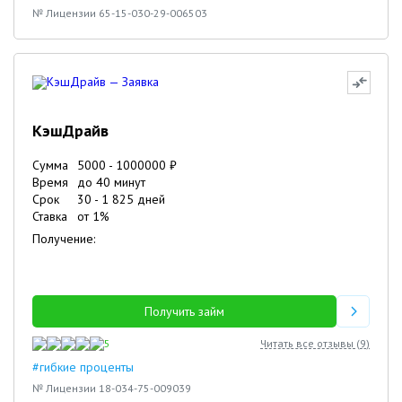
№ Лицензии 65-15-030-29-006503
КэшДрайв
Сумма
5000
-
1000000
₽
Время
до 40 минут
Срок
30
-
1 825
дней
Ставка
от
1
%
Получение:
Получить займ
5
Читать все отзывы (
9
)
#гибкие проценты
№ Лицензии 18-034-75-009039