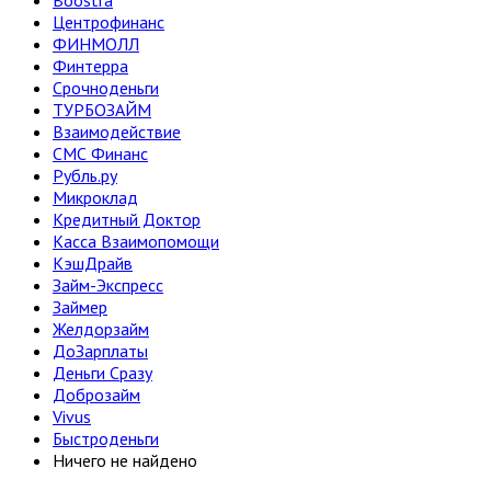
Boostra
Центрофинанс
ФИНМОЛЛ
Финтерра
Срочноденьги
ТУРБОЗАЙМ
Взаимодействие
СМС Финанс
Рубль.ру
Микроклад
Кредитный Доктор
Касса Взаимопомощи
КэшДрайв
Займ-Экспресс
Займер
Желдорзайм
ДоЗарплаты
Деньги Сразу
Доброзайм
Vivus
Быстроденьги
Ничего не найдено