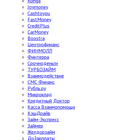
Konga
Joymoney
Cashtoyou
FastMoney
CreditPlus
CarMoney
Boostra
Центрофинанс
ФИНМОЛЛ
Финтерра
Срочноденьги
ТУРБОЗАЙМ
Взаимодействие
СМС Финанс
Рубль.ру
Микроклад
Кредитный Доктор
Касса Взаимопомощи
КэшДрайв
Займ-Экспресс
Займер
Желдорзайм
ДоЗарплаты