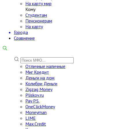
На карту мир
Кому
Студентам
Пенсионерам
На карту
Города
Сравнение
Отличные наличные
Миг Кредит
Деньги на дом
Колибри Деньги
Zigzag Money
Pliskov.ru
Pay P.S.
OneClickMoney
Moneyman
LIME
Max.Credit