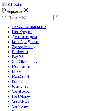
Черкесск
Отличные наличные
Миг Кредит
Деньги на дом
Колибри Деньги
Zigzag Money
Pliskov.ru
Pay P.S.
OneClickMoney
Moneyman
LIME
Max.Credit
Konga
Joymoney
Cashtoyou
FastMoney
CreditPlus
CarMoney