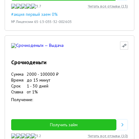
3.7
Читать все отзывы (
13
)
#акция первый заем 0%
№ Лицензии 65-13-035-32-002603
Срочноденьги
Сумма
2000
-
100000
₽
Время
до 15 минут
Срок
1
-
30
дней
Ставка
от
1
%
Получение:
Получить займ
3.2
Читать все отзывы (
10
)