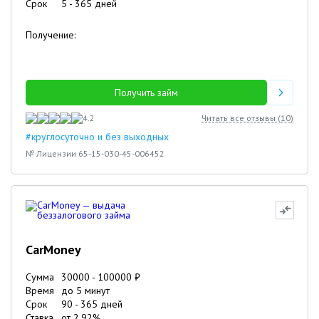
Срок
5
-
365
дней
Получение:
Получить займ
4.2
Читать все отзывы (
10
)
#круглосуточно и без выходных
№ Лицензии 65-15-030-45-006452
CarMoney
Сумма
30000
-
100000
₽
Время
до 5 минут
Срок
90
-
365
дней
Ставка
от
2.92
%