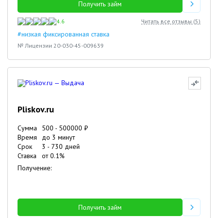
Получить займ
4.6
Читать все отзывы (
5
)
#низкая фиксированная ставка
№ Лицензии 20-030-45-009639
Pliskov.ru
Сумма
500
-
500000
₽
Время
до 3 минут
Срок
3
-
730
дней
Ставка
от
0.1
%
Получение:
Получить займ