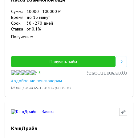
Сумма
10000
-
100000
₽
Время
до 15 минут
Срок
30
-
270
дней
Ставка
от
0.1
%
Получение:
Получить займ
4.5
Читать все отзывы (
11
)
#одобрение пенсионерам
№ Лицензии 65-15-030-29-006503
КэшДрайв