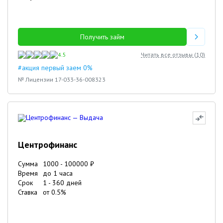
Получить займ
4.5
Читать все отзывы (
10
)
#акция первый заем 0%
№ Лицензии 17-033-36-008323
Центрофинанс
Сумма
1000
-
100000
₽
Время
до 1 часа
Срок
1
-
360
дней
Ставка
от
0.5
%