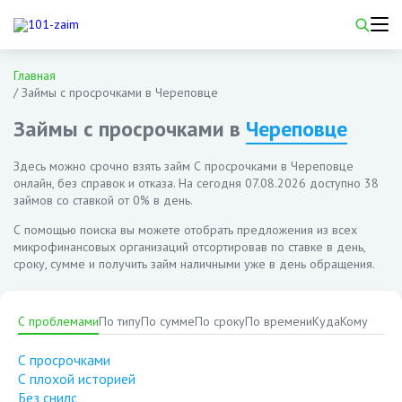
Главная
/
Займы с просрочками в Череповце
Займы с просрочками в
Череповце
Здесь можно срочно взять займ С просрочками в Череповце
онлайн, без справок и отказа. На сегодня
07.08.2026
доступно 38
займов со ставкой от 0% в день.
С помощью поиска вы можете отобрать предложения из всех
микрофинансовых организаций отсортировав по ставке в день,
сроку, сумме и получить займ наличными уже в день обращения.
С проблемами
По типу
По сумме
По сроку
По времени
Куда
Кому
С просрочками
С плохой историей
Без снилс