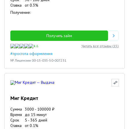
Ставка
от
0.3
%
Получение:
Получить займ
4.6
Читать все отзывы (
15
)
#простота оформления
№ Лицензии 00-15-035-50-007231
Миг Кредит
Сумма
3000
-
100000
₽
Время
до 15 минут
Срок
5
-
365
дней
Ставка
от
0.1
%