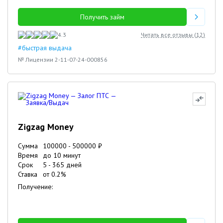
Получить займ
4.3
Читать все отзывы (
12
)
#быстрая выдача
№ Лицензии 2-11-07-24-000856
Zigzag Money
Сумма
100000
-
500000
₽
Время
до 10 минут
Срок
5
-
365
дней
Ставка
от
0.2
%
Получение: