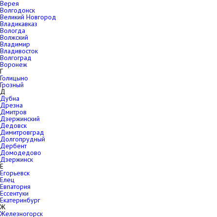
Верея
Волгодонск
Великий Новгород
Владикавказ
Вологда
Волжский
Владимир
Владивосток
Волгоград
Воронеж
Г
Голицыно
Грозный
Д
Дубна
Дрезна
Дмитров
Дзержинский
Дедовск
Димитровград
Долгопрудный
Дербент
Домодедово
Дзержинск
Е
Егорьевск
Елец
Евпатория
Ессентуки
Екатеринбург
Ж
Железногорск