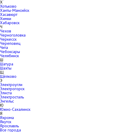
Х
Хотьково
Ханты-Мансийск
Хасавюрт
Химки
Хабаровск
Ч
Чехов
Черноголовка
Черкесск
Череповец
Чита
Чебоксары
Челябинск
Ш
Шатура
Шахты
Щ
Щёлково
Э
Электроугли
Электрогорск
Элиста
Электросталь
Энгельс
Ю
Южно-Сахалинск
Я
Яхрома
Якутск
Ярославль
Все города