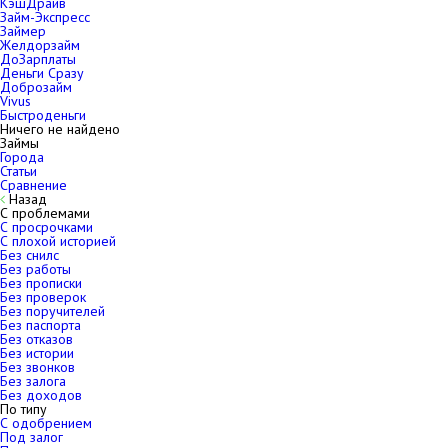
КэшДрайв
Займ-Экспресс
Займер
Желдорзайм
ДоЗарплаты
Деньги Сразу
Доброзайм
Vivus
Быстроденьги
Ничего не найдено
Займы
Города
Статьи
Сравнение
Назад
С проблемами
С просрочками
С плохой историей
Без снилс
Без работы
Без прописки
Без проверок
Без поручителей
Без паспорта
Без отказов
Без истории
Без звонков
Без залога
Без доходов
По типу
С одобрением
Под залог