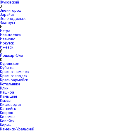
Жуковский
З
Звенигород
Зарайск
Зеленодольск
Златоуст
И
Истра
Ивантеевка
Иваново
Иркутск
Ижевск
Й
Йошкар-Ола
К
Куровское
Кубинка
Краснознаменск
Краснозаводск
Красноармейск
Котельники
Клин
Кашира
Камышин
Кызыл
Кисловодск
Каспийск
Ковров
Коломна
Копейск
Керчь
Каменск-Уральский