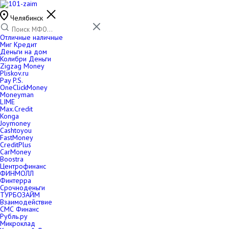
Челябинск
Отличные наличные
Миг Кредит
Деньги на дом
Колибри Деньги
Zigzag Money
Pliskov.ru
Pay P.S.
OneClickMoney
Moneyman
LIME
Max.Credit
Konga
Joymoney
Cashtoyou
FastMoney
CreditPlus
CarMoney
Boostra
Центрофинанс
ФИНМОЛЛ
Финтерра
Срочноденьги
ТУРБОЗАЙМ
Взаимодействие
СМС Финанс
Рубль.ру
Микроклад