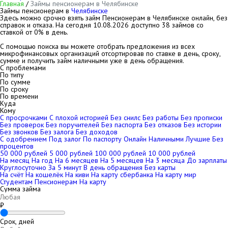
Главная
/
Займы пенсионерам в Челябинске
Займы пенсионерам в
Челябинске
Здесь можно срочно взять займ Пенсионерам в Челябинске онлайн, без
справок и отказа. На сегодня
10.08.2026
доступно 38 займов со
ставкой от 0% в день.
С помощью поиска вы можете отобрать предложения из всех
микрофинансовых организаций отсортировав по ставке в день, сроку,
сумме и получить займ наличными уже в день обращения.
С проблемами
По типу
По сумме
По сроку
По времени
Куда
Кому
С просрочками
С плохой историей
Без снилс
Без работы
Без прописки
Без проверок
Без поручителей
Без паспорта
Без отказов
Без истории
Без звонков
Без залога
Без доходов
С одобрением
Под залог
По паспорту
Онлайн
Наличными
Лучшие
Без
процентов
50 000 рублей
5 000 рублей
100 000 рублей
10 000 рублей
На месяц
На год
На 6 месяцев
На 5 месяцев
На 3 месяца
До зарплаты
Круглосуточно
За 5 минут
В день обращения
Без карты
На счёт
На кошелёк
На киви
На карту сбербанка
На карту мир
Студентам
Пенсионерам
На карту
Сумма займа
₽
Срок, дней