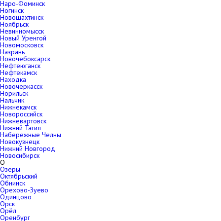
Наро-Фоминск
Ногинск
Новошахтинск
Ноябрьск
Невинномысск
Новый Уренгой
Новомосковск
Назрань
Новочебоксарск
Нефтеюганск
Нефтекамск
Находка
Новочеркасск
Норильск
Нальчик
Нижнекамск
Новороссийск
Нижневартовск
Нижний Тагил
Набережные Челны
Новокузнецк
Нижний Новгород
Новосибирск
О
Озёры
Октябрьский
Обнинск
Орехово-Зуево
Одинцово
Орск
Орёл
Оренбург