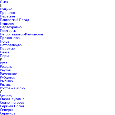
Омск
П
Пущино
Протвино
Пересвет
Павловский Посад
Пушкино
Первоуральск
Пятигорск
Петропавловск-Камчатский
Прокопьевск
Псков
Петрозаводск
Подольск
Пенза
Пермь
Р
Руза
Рошаль
Реутов
Раменское
Рубцовск
Рыбинск
Рязань
Ростов-на-Дону
С
Ступино
Старая Купавна
Солнечногорск
Сергиев Посад
Северск
Серпухов