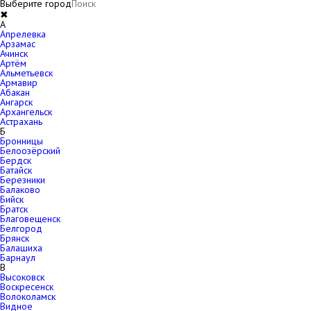
Выберите город
✖
A
Апрелевка
Арзамас
Ачинск
Артём
Альметьевск
Армавир
Абакан
Ангарск
Архангельск
Астрахань
Б
Бронницы
Белоозёрский
Бердск
Батайск
Березники
Балаково
Бийск
Братск
Благовещенск
Белгород
Брянск
Балашиха
Барнаул
В
Высоковск
Воскресенск
Волоколамск
Видное