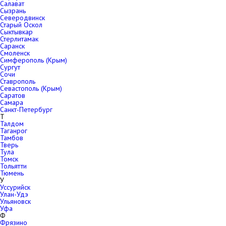
Салават
Сызрань
Северодвинск
Старый Оскол
Сыктывкар
Стерлитамак
Саранск
Смоленск
Симферополь (Крым)
Сургут
Сочи
Ставрополь
Севастополь (Крым)
Саратов
Самара
Санкт-Петербург
Т
Талдом
Таганрог
Тамбов
Тверь
Тула
Томск
Тольятти
Тюмень
У
Уссурийск
Улан-Удэ
Ульяновск
Уфа
Ф
Фрязино