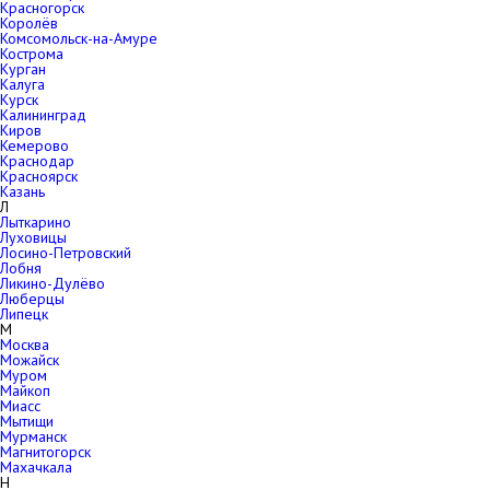
Красногорск
Королёв
Комсомольск-на-Амуре
Кострома
Курган
Калуга
Курск
Калининград
Киров
Кемерово
Краснодар
Красноярск
Казань
Л
Лыткарино
Луховицы
Лосино-Петровский
Лобня
Ликино-Дулёво
Люберцы
Липецк
М
Москва
Можайск
Муром
Майкоп
Миасс
Мытищи
Мурманск
Магнитогорск
Махачкала
Н