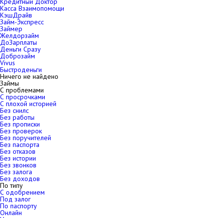
Кредитный Доктор
Касса Взаимопомощи
КэшДрайв
Займ-Экспресс
Займер
Желдорзайм
ДоЗарплаты
Деньги Сразу
Доброзайм
Vivus
Быстроденьги
Ничего не найдено
Займы
С проблемами
С просрочками
С плохой историей
Без снилс
Без работы
Без прописки
Без проверок
Без поручителей
Без паспорта
Без отказов
Без истории
Без звонков
Без залога
Без доходов
По типу
С одобрением
Под залог
По паспорту
Онлайн