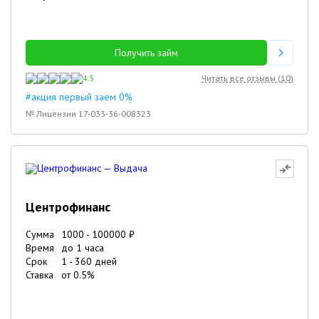
Получить займ
4.5
Читать все отзывы (
10
)
#акция первый заем 0%
№ Лицензии 17-033-36-008323
Центрофинанс
Сумма
1000
-
100000
₽
Время
до 1 часа
Срок
1
-
360
дней
Ставка
от
0.5
%