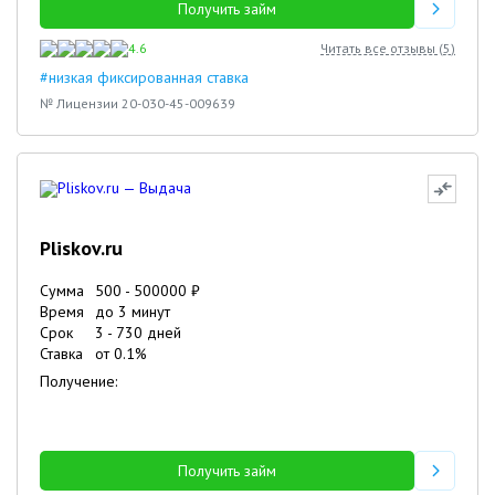
Получить займ
4.6
Читать все отзывы (
5
)
#низкая фиксированная ставка
№ Лицензии 20-030-45-009639
Pliskov.ru
Сумма
500
-
500000
₽
Время
до 3 минут
Срок
3
-
730
дней
Ставка
от
0.1
%
Получение:
Получить займ