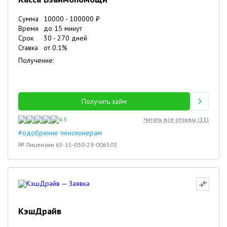
Сумма
10000
-
100000
₽
Время
до 15 минут
Срок
30
-
270
дней
Ставка
от
0.1
%
Получение:
Получить займ
4.5
Читать все отзывы (
11
)
#одобрение пенсионерам
№ Лицензии 65-15-030-29-006503
КэшДрайв