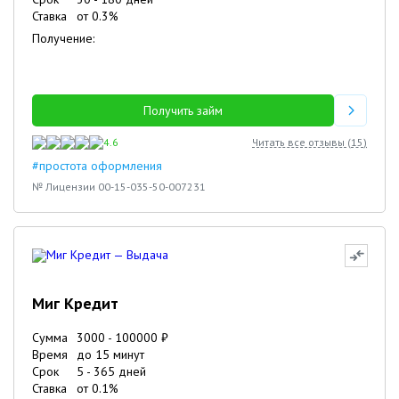
Ставка
от
0.3
%
Получение:
Получить займ
4.6
Читать все отзывы (
15
)
#простота оформления
№ Лицензии 00-15-035-50-007231
Миг Кредит
Сумма
3000
-
100000
₽
Время
до 15 минут
Срок
5
-
365
дней
Ставка
от
0.1
%