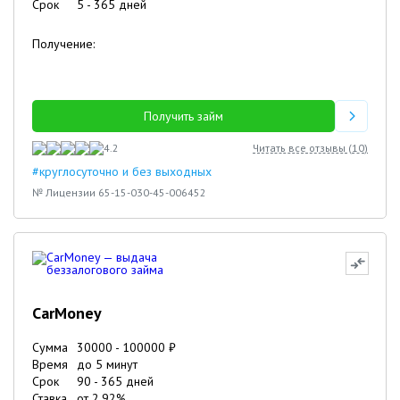
Срок
5
-
365
дней
Получение:
Получить займ
4.2
Читать все отзывы (
10
)
#круглосуточно и без выходных
№ Лицензии 65-15-030-45-006452
CarMoney
Сумма
30000
-
100000
₽
Время
до 5 минут
Срок
90
-
365
дней
Ставка
от
2.92
%