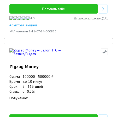
Получить займ
4.3
Читать все отзывы (
12
)
#быстрая выдача
№ Лицензии 2-11-07-24-000856
Zigzag Money
Сумма
100000
-
500000
₽
Время
до 10 минут
Срок
5
-
365
дней
Ставка
от
0.2
%
Получение: