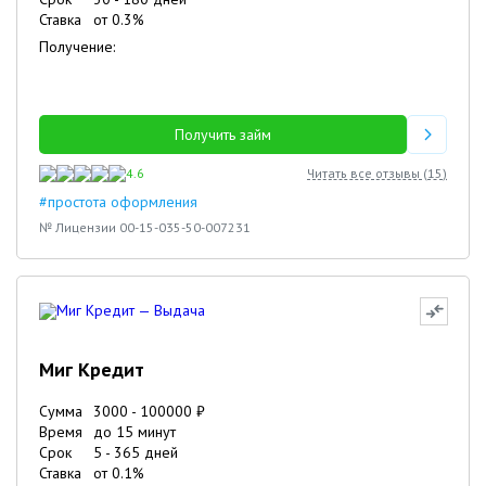
Ставка
от
0.3
%
Получение:
Получить займ
4.6
Читать все отзывы (
15
)
#простота оформления
№ Лицензии 00-15-035-50-007231
Миг Кредит
Сумма
3000
-
100000
₽
Время
до 15 минут
Срок
5
-
365
дней
Ставка
от
0.1
%