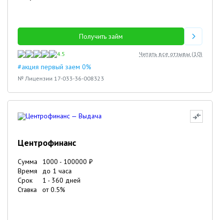
Получить займ
4.5
Читать все отзывы (
10
)
#акция первый заем 0%
№ Лицензии 17-033-36-008323
Центрофинанс
Сумма
1000
-
100000
₽
Время
до 1 часа
Срок
1
-
360
дней
Ставка
от
0.5
%