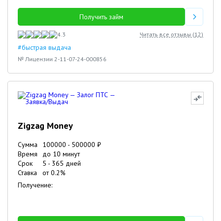
Получить займ
4.3
Читать все отзывы (
12
)
#быстрая выдача
№ Лицензии 2-11-07-24-000856
Zigzag Money
Сумма
100000
-
500000
₽
Время
до 10 минут
Срок
5
-
365
дней
Ставка
от
0.2
%
Получение: