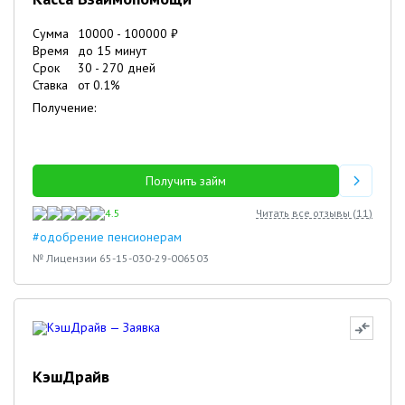
Сумма
10000
-
100000
₽
Время
до 15 минут
Срок
30
-
270
дней
Ставка
от
0.1
%
Получение:
Получить займ
4.5
Читать все отзывы (
11
)
#одобрение пенсионерам
№ Лицензии 65-15-030-29-006503
КэшДрайв