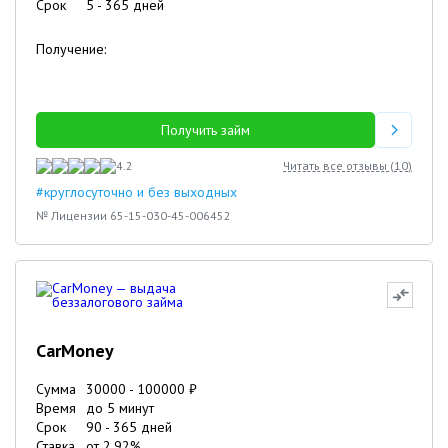
Срок
5
-
365
дней
Получение:
Получить займ
4.2
Читать все отзывы (
10
)
#круглосуточно и без выходных
№ Лицензии 65-15-030-45-006452
CarMoney
Сумма
30000
-
100000
₽
Время
до 5 минут
Срок
90
-
365
дней
Ставка
от
2.92
%