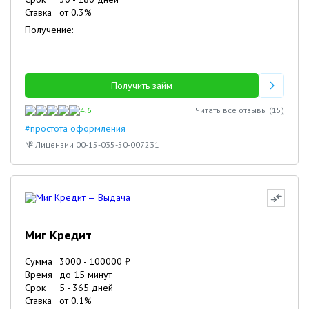
Ставка
от
0.3
%
Получение:
Получить займ
4.6
Читать все отзывы (
15
)
#простота оформления
№ Лицензии 00-15-035-50-007231
Миг Кредит
Сумма
3000
-
100000
₽
Время
до 15 минут
Срок
5
-
365
дней
Ставка
от
0.1
%