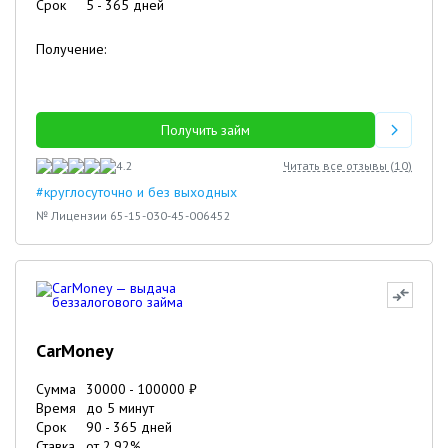
Срок
5
-
365
дней
Получение:
Получить займ
4.2
Читать все отзывы (
10
)
#круглосуточно и без выходных
№ Лицензии 65-15-030-45-006452
CarMoney
Сумма
30000
-
100000
₽
Время
до 5 минут
Срок
90
-
365
дней
Ставка
от
2.92
%