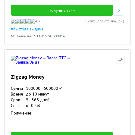
Получить займ
4.3
Читать все отзывы (
12
)
#быстрая выдача
№ Лицензии 2-11-07-24-000856
Zigzag Money
Сумма
100000
-
500000
₽
Время
до 10 минут
Срок
5
-
365
дней
Ставка
от
0.2
%
Получение: