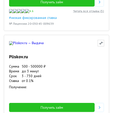
Получить займ
4.6
Читать все отзывы (
5
)
#низкая фиксированная ставка
№ Лицензии 20-030-45-009639
Pliskov.ru
Сумма
500
-
500000
₽
Время
до 3 минут
Срок
3
-
730
дней
Ставка
от
0.1
%
Получение:
Получить займ