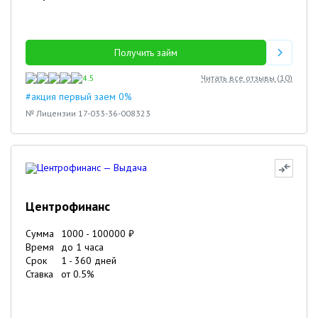
Получить займ
4.5
Читать все отзывы (
10
)
#акция первый заем 0%
№ Лицензии 17-033-36-008323
Центрофинанс
Сумма
1000
-
100000
₽
Время
до 1 часа
Срок
1
-
360
дней
Ставка
от
0.5
%