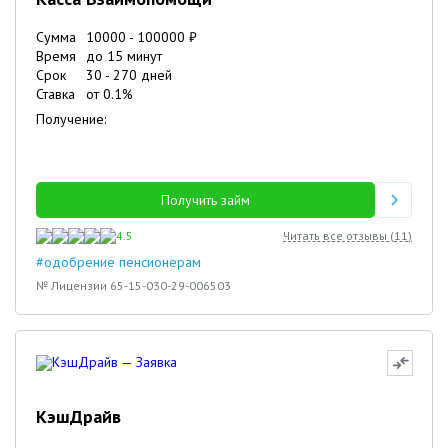
Сумма
10000
-
100000
₽
Время
до 15 минут
Срок
30
-
270
дней
Ставка
от
0.1
%
Получение:
Получить займ
4.5
Читать все отзывы (
11
)
#одобрение пенсионерам
№ Лицензии 65-15-030-29-006503
КэшДрайв