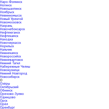
Наро-Фоминск
Ногинск
Новошахтинск
Ноябрьск
Невинномысск
Новый Уренгой
Новомосковск
Назрань
Новочебоксарск
Нефтеюганск
Нефтекамск
Находка
Новочеркасск
Норильск
Нальчик
Нижнекамск
Новороссийск
Нижневартовск
Нижний Тагил
Набережные Челны
Новокузнецк
Нижний Новгород
Новосибирск
О
Озёры
Октябрьский
Обнинск
Орехово-Зуево
Одинцово
Орск
Орёл
Оренбург