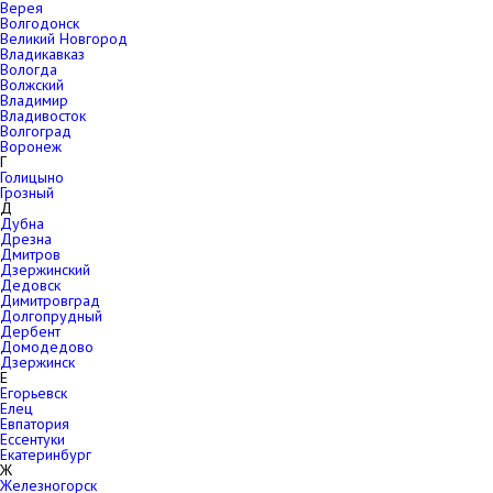
Верея
Волгодонск
Великий Новгород
Владикавказ
Вологда
Волжский
Владимир
Владивосток
Волгоград
Воронеж
Г
Голицыно
Грозный
Д
Дубна
Дрезна
Дмитров
Дзержинский
Дедовск
Димитровград
Долгопрудный
Дербент
Домодедово
Дзержинск
Е
Егорьевск
Елец
Евпатория
Ессентуки
Екатеринбург
Ж
Железногорск