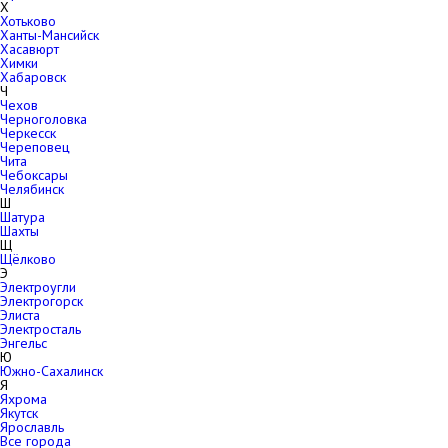
Х
Хотьково
Ханты-Мансийск
Хасавюрт
Химки
Хабаровск
Ч
Чехов
Черноголовка
Черкесск
Череповец
Чита
Чебоксары
Челябинск
Ш
Шатура
Шахты
Щ
Щёлково
Э
Электроугли
Электрогорск
Элиста
Электросталь
Энгельс
Ю
Южно-Сахалинск
Я
Яхрома
Якутск
Ярославль
Все города