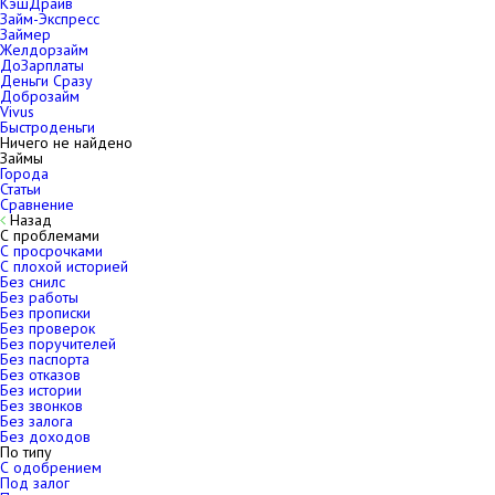
КэшДрайв
Займ-Экспресс
Займер
Желдорзайм
ДоЗарплаты
Деньги Сразу
Доброзайм
Vivus
Быстроденьги
Ничего не найдено
Займы
Города
Статьи
Сравнение
Назад
С проблемами
С просрочками
С плохой историей
Без снилс
Без работы
Без прописки
Без проверок
Без поручителей
Без паспорта
Без отказов
Без истории
Без звонков
Без залога
Без доходов
По типу
С одобрением
Под залог