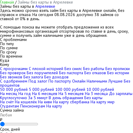
Главная
/
Займы без карты в Апрелевке
Займы без карты в
Апрелевке
Здесь можно срочно взять займ Без карты в Апрелевке онлайн, без
справок и отказа. На сегодня
08.08.2026
доступно 38 займов со
ставкой от 0% в день.
С помощью поиска вы можете отобрать предложения из всех
микрофинансовых организаций отсортировав по ставке в день, сроку,
сумме и получить займ наличными уже в день обращения.
С проблемами
По типу
По сумме
По сроку
По времени
Куда
Кому
С просрочками
С плохой историей
Без снилс
Без работы
Без прописки
Без проверок
Без поручителей
Без паспорта
Без отказов
Без истории
Без звонков
Без залога
Без доходов
С одобрением
Под залог
По паспорту
Онлайн
Наличными
Лучшие
Без
процентов
50 000 рублей
5 000 рублей
100 000 рублей
10 000 рублей
На месяц
На год
На 6 месяцев
На 5 месяцев
На 3 месяца
До зарплаты
Круглосуточно
За 5 минут
В день обращения
Без карты
На счёт
На кошелёк
На киви
На карту сбербанка
На карту мир
Студентам
Пенсионерам
На карту
Сумма займа
₽
Срок, дней