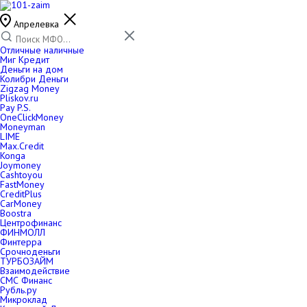
Апрелевка
Отличные наличные
Миг Кредит
Деньги на дом
Колибри Деньги
Zigzag Money
Pliskov.ru
Pay P.S.
OneClickMoney
Moneyman
LIME
Max.Credit
Konga
Joymoney
Cashtoyou
FastMoney
CreditPlus
CarMoney
Boostra
Центрофинанс
ФИНМОЛЛ
Финтерра
Срочноденьги
ТУРБОЗАЙМ
Взаимодействие
СМС Финанс
Рубль.ру
Микроклад