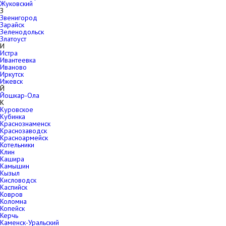
Жуковский
З
Звенигород
Зарайск
Зеленодольск
Златоуст
И
Истра
Ивантеевка
Иваново
Иркутск
Ижевск
Й
Йошкар-Ола
К
Куровское
Кубинка
Краснознаменск
Краснозаводск
Красноармейск
Котельники
Клин
Кашира
Камышин
Кызыл
Кисловодск
Каспийск
Ковров
Коломна
Копейск
Керчь
Каменск-Уральский