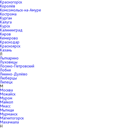
Красногорск
Королёв
Комсомольск-на-Амуре
Кострома
Курган
Калуга
Курск
Калининград
Киров
Кемерово
Краснодар
Красноярск
Казань
Л
Лыткарино
Луховицы
Лосино-Петровский
Лобня
Ликино-Дулёво
Люберцы
Липецк
М
Москва
Можайск
Муром
Майкоп
Миасс
Мытищи
Мурманск
Магнитогорск
Махачкала
Н