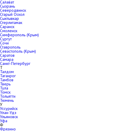
Салават
Сызрань
Северодвинск
Старый Оскол
Сыктывкар
Стерлитамак
Саранск
Смоленск
Симферополь (Крым)
Сургут
Сочи
Ставрополь
Севастополь (Крым)
Саратов
Самара
Санкт-Петербург
Т
Талдом
Таганрог
Тамбов
Тверь
Тула
Томск
Тольятти
Тюмень
У
Уссурийск
Улан-Удэ
Ульяновск
Уфа
Ф
Фрязино