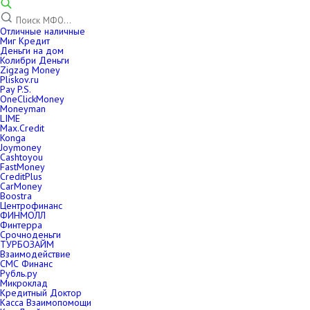
Отличные наличные
Миг Кредит
Деньги на дом
Колибри Деньги
Zigzag Money
Pliskov.ru
Pay P.S.
OneClickMoney
Moneyman
LIME
Max.Credit
Konga
Joymoney
Cashtoyou
FastMoney
CreditPlus
CarMoney
Boostra
Центрофинанс
ФИНМОЛЛ
Финтерра
Срочноденьги
ТУРБОЗАЙМ
Взаимодействие
СМС Финанс
Рубль.ру
Микроклад
Кредитный Доктор
Касса Взаимопомощи