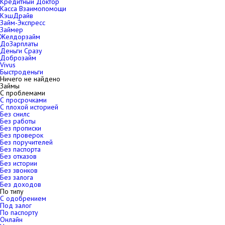
Кредитный Доктор
Касса Взаимопомощи
КэшДрайв
Займ-Экспресс
Займер
Желдорзайм
ДоЗарплаты
Деньги Сразу
Доброзайм
Vivus
Быстроденьги
Ничего не найдено
Займы
С проблемами
С просрочками
С плохой историей
Без снилс
Без работы
Без прописки
Без проверок
Без поручителей
Без паспорта
Без отказов
Без истории
Без звонков
Без залога
Без доходов
По типу
С одобрением
Под залог
По паспорту
Онлайн