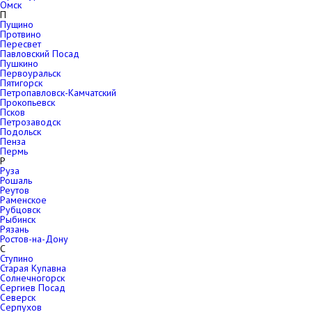
Омск
П
Пущино
Протвино
Пересвет
Павловский Посад
Пушкино
Первоуральск
Пятигорск
Петропавловск-Камчатский
Прокопьевск
Псков
Петрозаводск
Подольск
Пенза
Пермь
Р
Руза
Рошаль
Реутов
Раменское
Рубцовск
Рыбинск
Рязань
Ростов-на-Дону
С
Ступино
Старая Купавна
Солнечногорск
Сергиев Посад
Северск
Серпухов