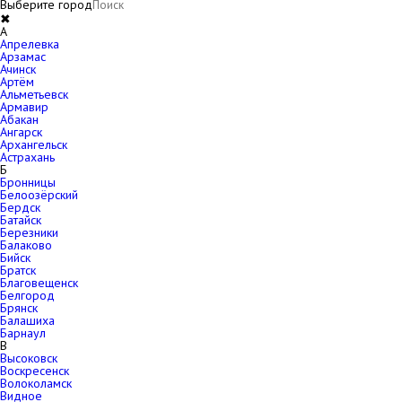
Выберите город
✖
A
Апрелевка
Арзамас
Ачинск
Артём
Альметьевск
Армавир
Абакан
Ангарск
Архангельск
Астрахань
Б
Бронницы
Белоозёрский
Бердск
Батайск
Березники
Балаково
Бийск
Братск
Благовещенск
Белгород
Брянск
Балашиха
Барнаул
В
Высоковск
Воскресенск
Волоколамск
Видное