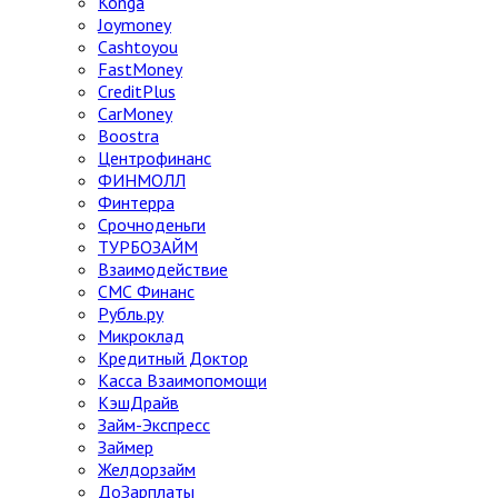
Konga
Joymoney
Cashtoyou
FastMoney
CreditPlus
CarMoney
Boostra
Центрофинанс
ФИНМОЛЛ
Финтерра
Срочноденьги
ТУРБОЗАЙМ
Взаимодействие
СМС Финанс
Рубль.ру
Микроклад
Кредитный Доктор
Касса Взаимопомощи
КэшДрайв
Займ-Экспресс
Займер
Желдорзайм
ДоЗарплаты