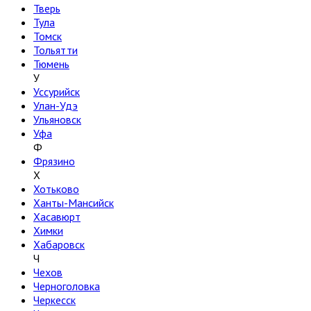
Тверь
Тула
Томск
Тольятти
Тюмень
У
Уссурийск
Улан-Удэ
Ульяновск
Уфа
Ф
Фрязино
Х
Хотьково
Ханты-Мансийск
Хасавюрт
Химки
Хабаровск
Ч
Чехов
Черноголовка
Черкесск