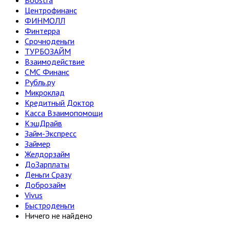
Boostra
Центрофинанс
ФИНМОЛЛ
Финтерра
Срочноденьги
ТУРБОЗАЙМ
Взаимодействие
СМС Финанс
Рубль.ру
Микроклад
Кредитный Доктор
Касса Взаимопомощи
КэшДрайв
Займ-Экспресс
Займер
Желдорзайм
ДоЗарплаты
Деньги Сразу
Доброзайм
Vivus
Быстроденьги
Ничего не найдено