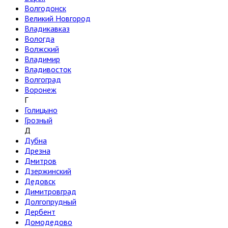
Волгодонск
Великий Новгород
Владикавказ
Вологда
Волжский
Владимир
Владивосток
Волгоград
Воронеж
Г
Голицыно
Грозный
Д
Дубна
Дрезна
Дмитров
Дзержинский
Дедовск
Димитровград
Долгопрудный
Дербент
Домодедово