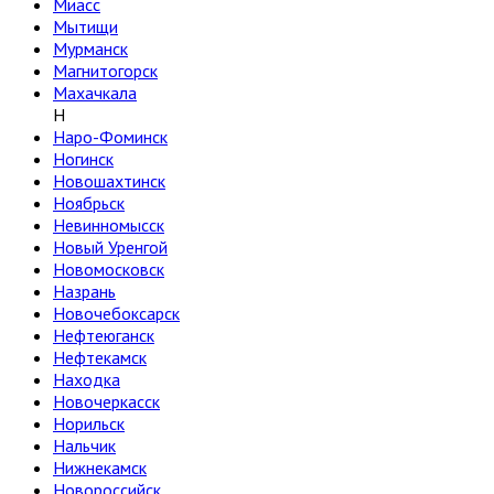
Миасс
Мытищи
Мурманск
Магнитогорск
Махачкала
Н
Наро-Фоминск
Ногинск
Новошахтинск
Ноябрьск
Невинномысск
Новый Уренгой
Новомосковск
Назрань
Новочебоксарск
Нефтеюганск
Нефтекамск
Находка
Новочеркасск
Норильск
Нальчик
Нижнекамск
Новороссийск