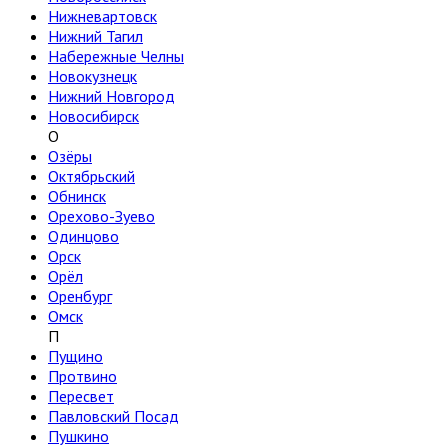
Нижневартовск
Нижний Тагил
Набережные Челны
Новокузнецк
Нижний Новгород
Новосибирск
О
Озёры
Октябрьский
Обнинск
Орехово-Зуево
Одинцово
Орск
Орёл
Оренбург
Омск
П
Пущино
Протвино
Пересвет
Павловский Посад
Пушкино