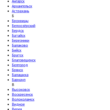
Ангарск
Архангельск
Астрахань
Б
Бронницы
Белоозёрский
Бердск
Батайск
Березники
Балаково
Бийск
Братск
Благовещенск
Белгород
Брянск
Балашиха
Барнаул
В
Высоковск
Воскресенск
Волоколамск
Видное
Верея