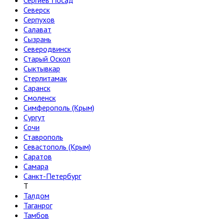
Сергиев Посад
Северск
Серпухов
Салават
Сызрань
Северодвинск
Старый Оскол
Сыктывкар
Стерлитамак
Саранск
Смоленск
Симферополь (Крым)
Сургут
Сочи
Ставрополь
Севастополь (Крым)
Саратов
Самара
Санкт-Петербург
Т
Талдом
Таганрог
Тамбов