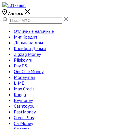
Ангарск
Отличные наличные
Миг Кредит
Деньги на дом
Колибри Деньги
Zigzag Money
Pliskov.ru
Pay P.S.
OneClickMoney
Moneyman
LIME
Max.Credit
Konga
Joymoney
Cashtoyou
FastMoney
CreditPlus
CarMoney