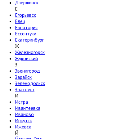
Дзержинск
Е
Егорьевск
Елец
Евпатория
Ессентуки
Екатеринбург
Ж
Железногорск
Жуковский
З
Звенигород
Зарайск
Зеленодольск
Златоуст
И
Истра
Ивантеевка
Иваново
Иркутск
Ижевск
Й