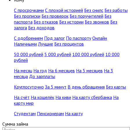
С просрочками
С плохой историей
Без снилс
Без работы
Без прописки
Без проверок
Без поручителей
Без
паспорта
Без отказов
Без истории
Без звонков
Без
залога
Без доходов
С одобрением
Под залог
По паспорту
Онлайн
Наличными
Лучшие
Без процентов
50 000 рублей
5 000 рублей
100 000 рублей
10 000
рублей
На месяц
На год
На 6 месяцев
На 5 месяцев
На 3
месяца
До зарплаты
Круглосуточно
За 5 минут
В день обращения
Без карты
На счёт
На кошелёк
На киви
На карту сбербанка
На
карту мир
Студентам
Пенсионерам
На карту
Сумма займа