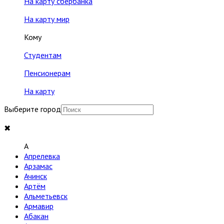
На карту сбербанка
На карту мир
Кому
Студентам
Пенсионерам
На карту
Выберите город
✖
A
Апрелевка
Арзамас
Ачинск
Артём
Альметьевск
Армавир
Абакан