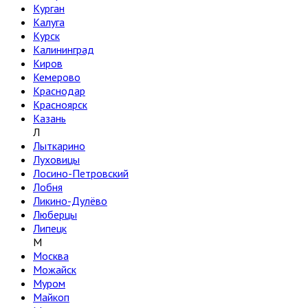
Курган
Калуга
Курск
Калининград
Киров
Кемерово
Краснодар
Красноярск
Казань
Л
Лыткарино
Луховицы
Лосино-Петровский
Лобня
Ликино-Дулёво
Люберцы
Липецк
М
Москва
Можайск
Муром
Майкоп