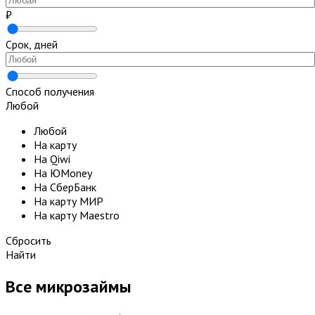
₽
Срок, дней
Способ получения
Любой
Любой
На карту
На Qiwi
На ЮMoney
На СберБанк
На карту МИР
На карту Maestro
Сбросить
Найти
Все микрозаймы