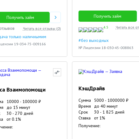
Получить займ
Получить займ
4.5
Читать все о
отзывов
Читать все отзывы (
0
)
ача только наличнымим
#без выходных
цензии 19-034-75-009166
№ Лицензии 18-030-45-008863
КэшДрайв
сса Взаимопомощи
Сумма
5000
-
1000000
₽
ма
10000
-
100000
₽
Время
до 40 минут
мя
до 15 минут
Срок
30
-
1 825
дней
к
30
-
270
дней
Ставка
от
1
%
ка
от
0.1
%
Получение:
чение: