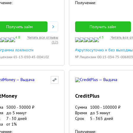
чение:
Получение:
Получить займ
Получить займ
4.8
Читать все отзывы
4.5
Читать все о
(
12
)
грамма лоялности
#круглосуточно и без выходны
цензии 65-13-030-45-004102
№ Лицензии 00-15-034-75-006803
stMoney
CreditPlus
ма
5000
-
30000
₽
Сумма
1000
-
100000
₽
мя
до 5 минут
Время
до 5 минут
к
7
-
30
дней
Срок
5
-
365
дней
4
ка
от
1
%
4
чение:
Получение: