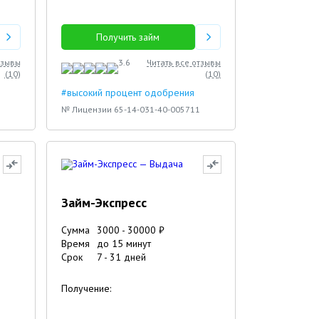
Получить займ
тзывы
3.6
Читать все отзывы
(
10
)
(
10
)
#высокий процент одобрения
№ Лицензии 65-14-031-40-005711
Займ-Экспресс
Сумма
3000
-
30000
₽
Время
до 15 минут
Срок
7
-
31
дней
Получение: