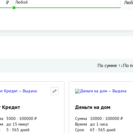
₽
Люб
По сумме ↑↓
По п
г Кредит
Деньги на дом
ма
3000
-
100000
₽
Сумма
10000
-
100000
₽
мя
до 15 минут
Время
до 1 часа
к
5
-
365
дней
Срок
63
-
365
дней