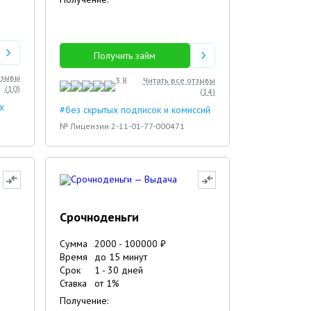
Получить займ
тзывы
3.8
Читать все отзывы
(
10
)
(
14
)
х
#без скрытых подписок и комиссий
№ Лицензии 2-11-01-77-000471
Срочноденьги
Сумма
2000
-
100000
₽
Время
до 15 минут
Срок
1
-
30
дней
Ставка
от
1
%
Получение: