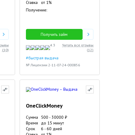
Ставка
от
1
%
Получение:
Получить займ
тзывы
4.3
Читать все отзывы
(
10
)
(
12
)
#быстрая выдача
№ Лицензии 2-11-07-24-000856
OneClickMoney
Сумма
500
-
30000
₽
Время
до 15 минут
Срок
6
-
60
дней
Ставка
от
1
%