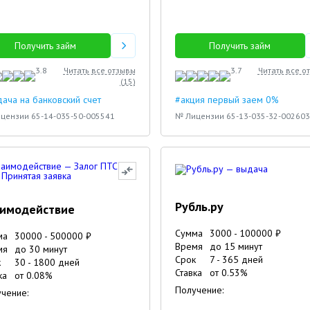
Получить займ
Получить займ
3.8
Читать все отзывы
3.7
Читать все о
(
15
)
ача на банковский счет
#акция первый заем 0%
цензии 65-14-035-50-005541
№ Лицензии 65-13-035-32-002603
Рубль.ру
аимодействие
Сумма
3000
-
100000
₽
ма
30000
-
500000
₽
Время
до 15 минут
мя
до 30 минут
Срок
7
-
365
дней
к
30
-
1800
дней
Ставка
от
0.53
%
ка
от
0.08
%
Получение:
чение: