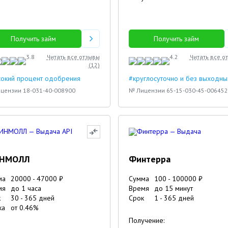
.2023
Влада
Евгений
Получить займ
Получить займ
3.8
Читать все отзывы
4.2
Читать все о
(
12
)
сокий процент одобрения
#круглосуточно и без выходны
цензии 18-031-40-008900
№ Лицензии 65-15-030-45-006452
НМОЛЛ
Финтерра
ма
20000
-
47000
₽
Сумма
100
-
100000
₽
мя
до 1 часа
Время
до 15 минут
к
30
-
365
дней
Срок
1
-
365
дней
ка
от
0.46
%
Получение: