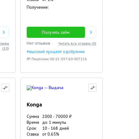
Получение:
Получить займ
Нет отзывов
тзывы
Читать все отзывы (
0
)
(
10
)
#высокий процент одобрения
№ Лицензии 00-15-037-60-007126
Konga
Сумма
2000
-
70000
₽
Время
до 1 минуты
Срок
10
-
168
дней
Ставка
от
0.65
%