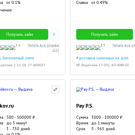
ка
от
0.1
%
Ставка
от
0.49
%
чение:
Получить займ
Получить займ
3.6
Читать все отзывы
3.5
Читать все о
(
12
)
ь бесплатный заем
#доставка наличных на дом
цензии 2-11-01-77-000037
№ Лицензии 17-031-40-008565
skov.ru
Pay P.S.
ма
500
-
500000
₽
Сумма
3000
-
100000
₽
мя
до 3 минут
Время
до 1 минуты
к
3
-
730
дней
Срок
5
-
365
дней
ка
от
0.1
%