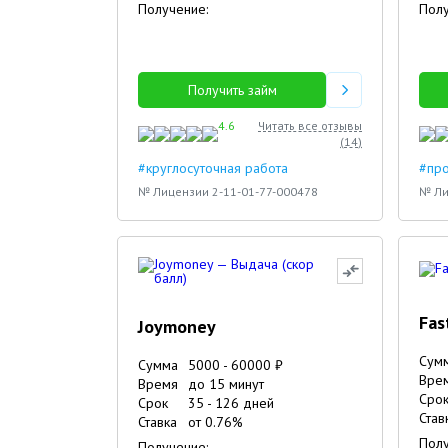
Получение:
Полу
Получить займ
4.6
Читать все отзывы
(
14
)
#круглосуточная работа
#про
№ Лицензии 2-11-01-77-000478
№ Ли
Fa
Joymoney
Сум
Сумма
5000
-
60000
₽
Вре
Время
до 15 минут
Сро
Срок
35
-
126
дней
Став
Ставка
от
0.76
%
Полу
Получение: