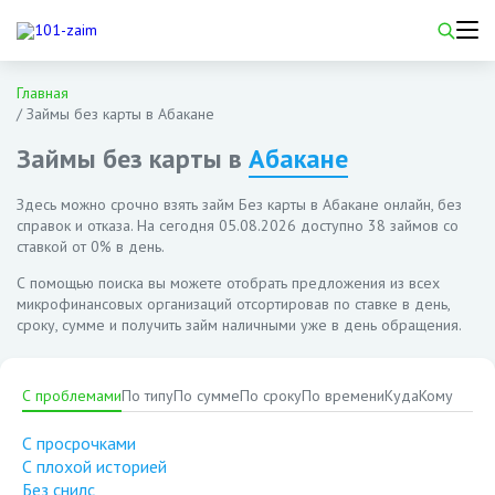
Главная
/
Займы без карты в Абакане
Займы без карты в
Абакане
Здесь можно срочно взять займ Без карты в Абакане онлайн, без
справок и отказа. На сегодня
05.08.2026
доступно 38 займов со
ставкой от 0% в день.
С помощью поиска вы можете отобрать предложения из всех
микрофинансовых организаций отсортировав по ставке в день,
сроку, сумме и получить займ наличными уже в день обращения.
С проблемами
По типу
По сумме
По сроку
По времени
Куда
Кому
С просрочками
С плохой историей
Без снилс