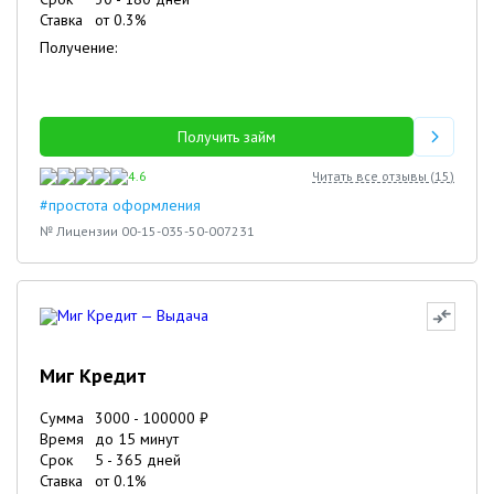
Ставка
от
0.3
%
Получение:
Получить займ
4.6
Читать все отзывы (
15
)
#простота оформления
№ Лицензии 00-15-035-50-007231
Миг Кредит
Сумма
3000
-
100000
₽
Время
до 15 минут
Срок
5
-
365
дней
Ставка
от
0.1
%