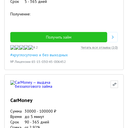
Срок
5
-
365
дней
Получение:
Получить займ
4.2
Читать все отзывы (
10
)
#круглосуточно и без выходных
№ Лицензии 65-15-030-45-006452
CarMoney
Сумма
30000
-
100000
₽
Время
до 5 минут
Срок
90
-
365
дней
Ставка
от
2.92
%