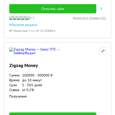
Получить займ
4.3
Читать все отзывы (
12
)
#быстрая выдача
№ Лицензии 2-11-07-24-000856
Zigzag Money
Сумма
100000
-
500000
₽
Время
до 10 минут
Срок
5
-
365
дней
Ставка
от
0.2
%
Получение: