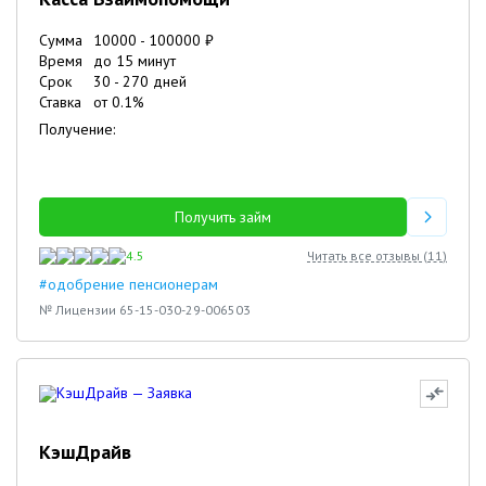
Сумма
10000
-
100000
₽
Время
до 15 минут
Срок
30
-
270
дней
Ставка
от
0.1
%
Получение:
Получить займ
4.5
Читать все отзывы (
11
)
#одобрение пенсионерам
№ Лицензии 65-15-030-29-006503
КэшДрайв