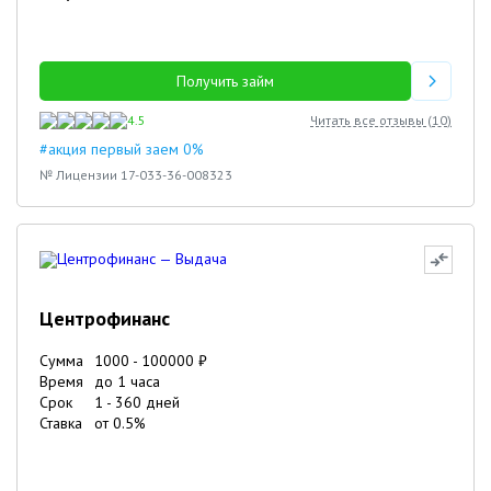
Получить займ
4.5
Читать все отзывы (
10
)
#акция первый заем 0%
№ Лицензии 17-033-36-008323
Центрофинанс
Сумма
1000
-
100000
₽
Время
до 1 часа
Срок
1
-
360
дней
Ставка
от
0.5
%