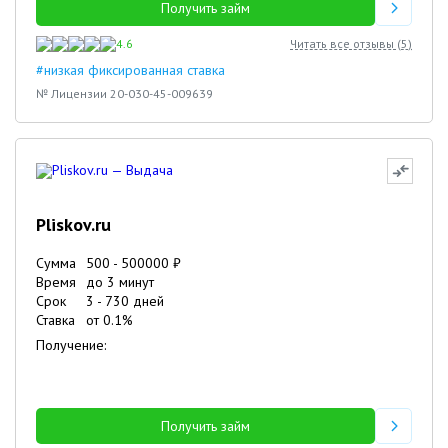
Получить займ
4.6
Читать все отзывы (
5
)
#низкая фиксированная ставка
№ Лицензии 20-030-45-009639
Pliskov.ru
Сумма
500
-
500000
₽
Время
до 3 минут
Срок
3
-
730
дней
Ставка
от
0.1
%
Получение:
Получить займ