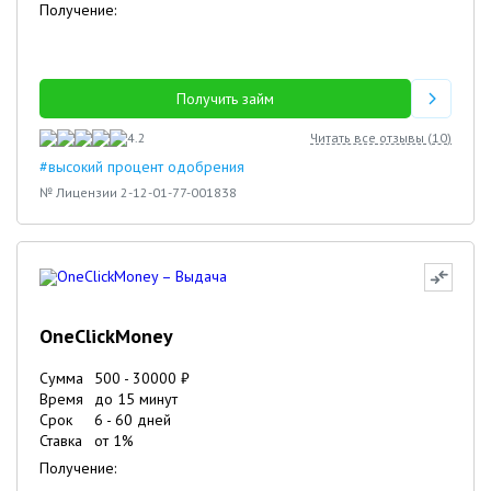
Получение:
Получить займ
4.2
Читать все отзывы (
10
)
#высокий процент одобрения
№ Лицензии 2-12-01-77-001838
OneClickMoney
Сумма
500
-
30000
₽
Время
до 15 минут
Срок
6
-
60
дней
Ставка
от
1
%
Получение: