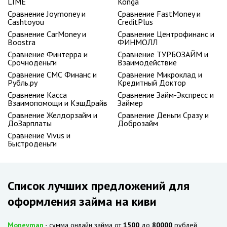
LIME
Konga
Сравнение Joymoney и
Сравнение FastMoney и
Cashtoyou
CreditPlus
Сравнение CarMoney и
Сравнение Центрофинанс и
Boostra
ФИНМОЛЛ
Сравнение Финтерра и
Сравнение ТУРБОЗАЙМ и
Срочноденьги
Взаимодействие
Сравнение СМС Финанс и
Сравнение Микроклад и
Рубль.ру
Кредитный Доктор
Сравнение Касса
Сравнение Займ-Экспресс и
Взаимопомощи и КэшДрайв
Займер
Сравнение Желдорзайм и
Сравнение Деньги Сразу и
ДоЗарплаты
Доброзайм
Сравнение Vivus и
Быстроденьги
Список лучших предложений для
оформления займа на киви
Moneyman
- сумма онлайн займа от
1500
до
80000
рублей,