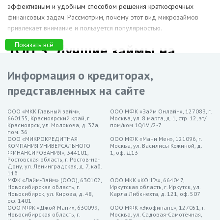
эффективным и удобным способом решения краткосрочных
финансовых задач. Рассмотрим, почему этот вид микрозаймов
привлекает внимание и пользуется популярностью.
Показать всё
ТОП 3: Лучшие займы на
интернет-кошелёк в
Информация о кредиторах,
Звенигороде
представленных на сайте
Займер — до 30 000 рублей на срок до 21 дня, ставка от
ООО «МКК Главный займ»,
0%
ООО МФК «Займ Онлайн», 127083, г.
660135, Красноярский край, г.
Москва, ул. 8 марта, д. 1, стр. 12, эт/
MoneyMan — до 30 000 рублей на срок до 21 дня, ставка от
Красноярск, ул. Молокова, д. 37а,
пом/ком 10/LVI/2-7
пом. 36
0%
ООО «МИКРОКРЕДИТНАЯ
ООО МФК «Мани Мен», 121096, г.
КОМПАНИЯ УНИВЕРСАЛЬНОГО
Москва, ул. Василисы Кожиной, д.
МигКредит — до 30 000 рублей на срок до 21 дня, ставка
ФИНАНСИРОВАНИЯ», 344101,
1, оф. Д13
от 0%
Ростовская область, г. Ростов-на-
Дону, ул. Ленинградская, д. 7, каб.
Особенности займов на
11б
МФК «Лайм-Займ» (ООО), 630102,
ООО МКК «КОНГА», 664047,
Новосибирская область, г.
Иркутская область, г. Иркутск, ул.
кошелёк в Звенигороде
Новосибирск, ул. Кирова, д. 48,
Карла Либкнехта, д. 121, оф. 507
оф. 1401
ООО МФК «Джой Мани», 630099,
ООО МФК «Экофинанс», 127051, г.
Моментальный доступ к средствам. Одним из ключевых
Новосибирская область, г.
Москва, ул. Садовая-Самотёчная,