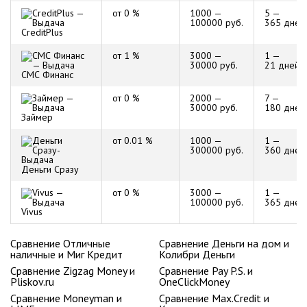
от 0 %
1000 —
5 —
100000 руб.
365 дней
CreditPlus
от 1 %
3000 —
1 —
30000 руб.
21 дней
СМС Финанс
от 0 %
2000 —
7 —
30000 руб.
180 дней
Займер
от 0.01 %
1000 —
1 —
300000 руб.
360 дней
Деньги Сразу
от 0 %
3000 —
1 —
100000 руб.
365 дней
Vivus
Сравнение Отличные
Сравнение Деньги на дом и
наличные и Миг Кредит
Колибри Деньги
Сравнение Zigzag Money и
Сравнение Pay P.S. и
Pliskov.ru
OneClickMoney
Сравнение Moneyman и
Сравнение Max.Credit и