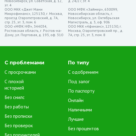
Новосибирск, ул. Советская, д. 12,
д. 24/27, эт. 4
преимуществ микрозаймов на Qiwi является мгновенный доступ
эт. 4
ООО МКК «Джет Мани
ООО МФК «Займер», 630099,
к средствам. Сразу после одобрения заявки, необходимая
Микрофинанс», 125130, г. Москва,
Новосибирская область, г.
проезд Старопетровский, д. 7А,
сумма переводится на Qiwi-кошелек заемщика.
Новосибирск, ул. Октябрьская
стр. 25, эт. 3, пом. 6
Магистраль, д. 3, оф. 906
Простота оформления через мобильное приложение.
ООО «МФК НФ», 344034,
ООО МКК «4финанс», 125130, г.
Ростовская область, г. Ростов-на-
Москва, Старопетровский пр., д.
Многие микрофинансовые организации предоставляют
Дону, ул. Портовая, д. 193, оф. 310
7А, стр. 25, эт. 3, пом. 8
возможность подачи заявки и получения микрозайма через
мобильное приложение, что делает процесс максимально
удобным.
Без наличия банковской карты. Для получения микрозайма на
С проблемами
По типу
Qiwi не требуется наличие банковской карты, что является
С просрочками
С одобрением
значительным преимуществом для тех, кто предпочитает
С плохой
Под залог
электронные кошельки.
историей
По паспорту
Гибкость использования средств. Полученные на Qiwi-
Без снилс
кошелек средства можно легко использовать для онлайн-
Онлайн
платежей, оплаты услуг, покупок, а также для переводов другим
Без работы
Наличными
пользователям.
Без прописки
Лучшие
Безопасность электронных транзакций. Надежные
Без проверок
микрофинансовые компании обеспечивают высокий уровень
Без процентов
Без поручителей
безопасности электронных транзакций, защищая финансовую