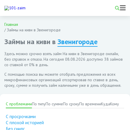
Главная
/
Займы на киви в Звенигороде
Займы на киви в
Звенигороде
Здесь можно срочно взять займ На киви в Звенигороде онлайн,
без справок и отказа. На сегодня
08.08.2026
доступно 38 займов
со ставкой от 0% в день.
С помощью поиска вы можете отобрать предложения из всех
микрофинансовых организаций отсортировав по ставке в день,
сроку, сумме и получить займ наличными уже в день обращения.
С проблемами
По типу
По сумме
По сроку
По времени
Куда
Кому
С просрочками
С плохой историей
Без снилс