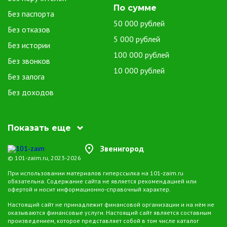
По сумме
информацию заемщиков.
Без паспорта
Гибкие условия возврата. Многие организации предоставляют
50 000 рублей
Без отказов
гибкие условия возврата, предоставляя заемщикам возможность
5 000 рублей
Без истории
выбирать удобные сроки и способы погашения долга.
100 000 рублей
Без звонков
Микрозаймы на Qiwi предоставляют удобное и оперативное
10 000 рублей
Без залога
решение краткосрочных финансовых трудностей. Этот вид
микрозаймов обеспечивает быстрый доступ к средствам, гибкость
Без доходов
использования и безопасность электронных транзакций, что делает
его привлекательным выбором для широкого круга
пользователей. При выборе микрофинансовой организации важно
Показать еще
внимательно изучить условия займа для принятия обоснованного и
выгодного решения.
Звенигород
© 101-zaim.ru, 2023-2026
При использовании материалов гиперссылка на 101-zaim.ru
обязательна. Содержание сайта не является рекомендацией или
офертой и носит информационно-справочный характер.
Настоящий сайт не принадлежит финансовой организации и на нём не
оказываются финансовые услуги. Настоящий сайт является составным
произведением, которое представляет собой в том числе каталог