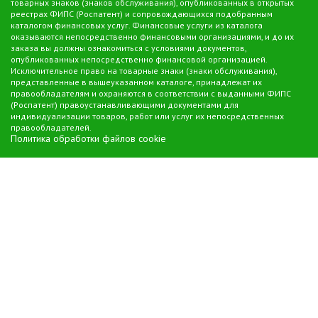
товарных знаков (знаков обслуживания), опубликованных в открытых
реестрах ФИПС (Роспатент) и сопровождающихся подобранным
каталогом финансовых услуг. Финансовые услуги из каталога
оказываются непосредственно финансовыми организациями, и до их
заказа вы должны ознакомиться с условиями документов,
опубликованных непосредственно финансовой организацией.
Исключительное право на товарные знаки (знаки обслуживания),
представленные в вышеуказанном каталоге, принадлежат их
правообладателям и охраняются в соответствии с выданными ФИПС
(Роспатент) правоустанавливающими документами для
индивидуализации товаров, работ или услуг их непосредственных
правообладателей.
Политика обработки файлов cookie