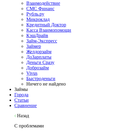
Взаимодействие
СМС Финанс
Рубль.ру
Микроклад
Кредитный Доктор
Касса Взаимопомощи
КэшДрайв
Займ-Экспресс
Займер
Желдорзайм
ДоЗарплаты
Деньги Сразу
Доброзайм
Vivus
Быстроденьги
Ничего не найдено
Займы
Города
Статьи
Сравнение
Назад
С проблемами