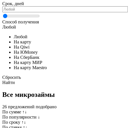
Срок, дней
Способ получения
Любой
Любой
На карту
На Qiwi
На ЮMoney
На СберБанк
На карту МИР
На карту Maestro
Сбросить
Найти
Все микрозаймы
26
предложений подобрано
По сумме ↑↓
По популярности ↓
По сроку ↑↓
По ставке ↑↓