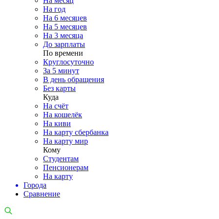
На месяц
На год
На 6 месяцев
На 5 месяцев
На 3 месяца
До зарплаты
По времени
Круглосуточно
За 5 минут
В день обращения
Без карты
Куда
На счёт
На кошелёк
На киви
На карту сбербанка
На карту мир
Кому
Студентам
Пенсионерам
На карту
Города
Сравнение