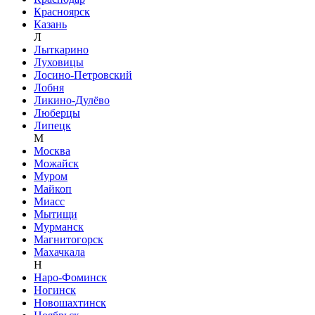
Красноярск
Казань
Л
Лыткарино
Луховицы
Лосино-Петровский
Лобня
Ликино-Дулёво
Люберцы
Липецк
М
Москва
Можайск
Муром
Майкоп
Миасс
Мытищи
Мурманск
Магнитогорск
Махачкала
Н
Наро-Фоминск
Ногинск
Новошахтинск