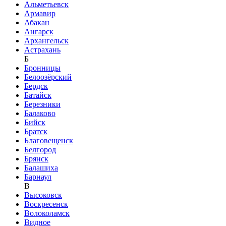
Альметьевск
Армавир
Абакан
Ангарск
Архангельск
Астрахань
Б
Бронницы
Белоозёрский
Бердск
Батайск
Березники
Балаково
Бийск
Братск
Благовещенск
Белгород
Брянск
Балашиха
Барнаул
В
Высоковск
Воскресенск
Волоколамск
Видное