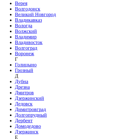
Верея
Волгодонск
Великий Новгород
Владикавказ
Вологда
Волжский
Владимир
Владивосток
Волгоград
Воронеж
Г
Голицыно
Грозный
Д
Дубна
Дрезна
Дмитров
Дзержинский
Дедовск
Димитровград
Долгопрудный
Дербент
Домодедово
Дзержинск
Е