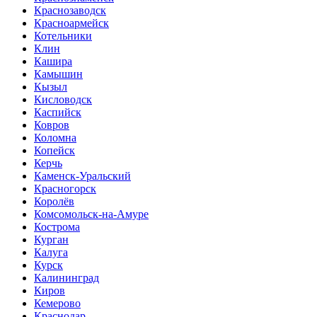
Краснозаводск
Красноармейск
Котельники
Клин
Кашира
Камышин
Кызыл
Кисловодск
Каспийск
Ковров
Коломна
Копейск
Керчь
Каменск-Уральский
Красногорск
Королёв
Комсомольск-на-Амуре
Кострома
Курган
Калуга
Курск
Калининград
Киров
Кемерово
Краснодар