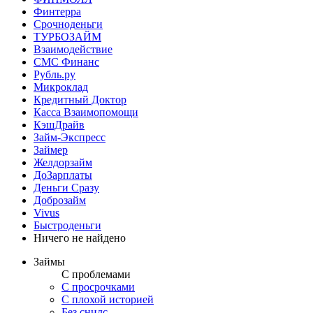
Финтерра
Срочноденьги
ТУРБОЗАЙМ
Взаимодействие
СМС Финанс
Рубль.ру
Микроклад
Кредитный Доктор
Касса Взаимопомощи
КэшДрайв
Займ-Экспресс
Займер
Желдорзайм
ДоЗарплаты
Деньги Сразу
Доброзайм
Vivus
Быстроденьги
Ничего не найдено
Займы
С проблемами
С просрочками
С плохой историей
Без снилс