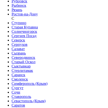
Рубцовск
Рыбинск
Рязань
Ростов-на-Дону
С
Ступино
Старая Купавна
Солнечногорск
Сергиев Посад
Северск
Серпухов
Салават
Сызрань
Северодвинск
Старый Оскол
Сыктывкар
Стерлитамак
Саранск
Смоленск
Симферополь (Крым)
Сургут
Сочи
Ставрополь
Севастополь (Крым)
Саратов