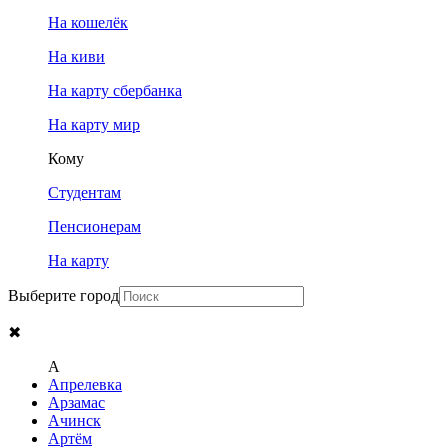
На кошелёк
На киви
На карту сбербанка
На карту мир
Кому
Студентам
Пенсионерам
На карту
Выберите город
✖
A
Апрелевка
Арзамас
Ачинск
Артём