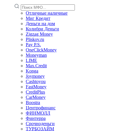
Отличные наличные
Миг Кредит
Деньги на дом
Колибри Деньги
Zigzag Money
Pliskov.ru
Pay P.S.
OneClickMoney
Moneyman
LIME
Max.Credit
Konga
Joymoney
Cashtoyou
FastMoney
CreditPlus
CarMoney
Boostra
Центрофинанс
ФИНМОЛЛ
Финтерра
Срочноденьги
ТУРБОЗАЙМ