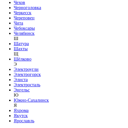
Чехов
Черноголовка
Черкесск
Череповец
Чита
Чебоксары
Челябинск
Ш
Шатура
Шахты
Щ
Щёлково
Э
Электроугли
Электрогорск
Элиста
Электросталь
Энгельс
Ю
Южно-Сахалинск
Я
Яхрома
Якутск
Ярославль