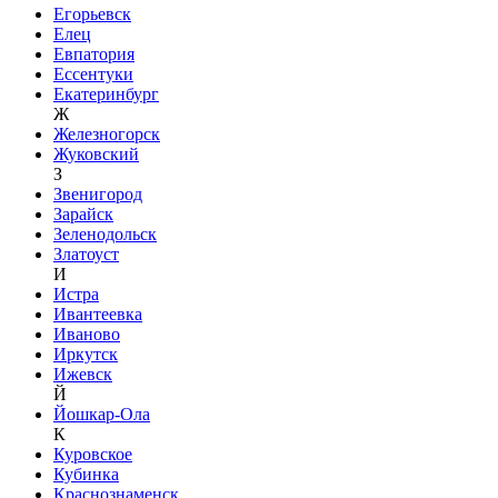
Егорьевск
Елец
Евпатория
Ессентуки
Екатеринбург
Ж
Железногорск
Жуковский
З
Звенигород
Зарайск
Зеленодольск
Златоуст
И
Истра
Ивантеевка
Иваново
Иркутск
Ижевск
Й
Йошкар-Ола
К
Куровское
Кубинка
Краснознаменск