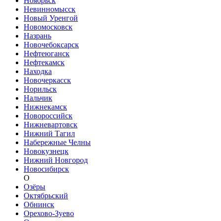
Ноябрьск
Невинномысск
Новый Уренгой
Новомосковск
Назрань
Новочебоксарск
Нефтеюганск
Нефтекамск
Находка
Новочеркасск
Норильск
Нальчик
Нижнекамск
Новороссийск
Нижневартовск
Нижний Тагил
Набережные Челны
Новокузнецк
Нижний Новгород
Новосибирск
О
Озёры
Октябрьский
Обнинск
Орехово-Зуево