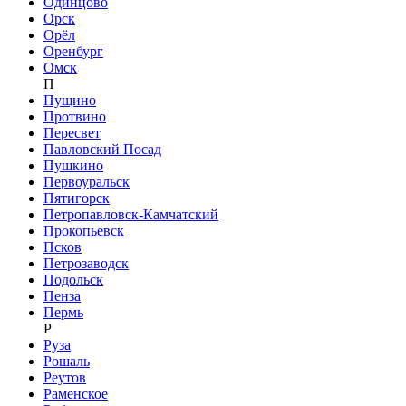
Одинцово
Орск
Орёл
Оренбург
Омск
П
Пущино
Протвино
Пересвет
Павловский Посад
Пушкино
Первоуральск
Пятигорск
Петропавловск-Камчатский
Прокопьевск
Псков
Петрозаводск
Подольск
Пенза
Пермь
Р
Руза
Рошаль
Реутов
Раменское