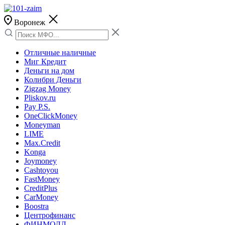
Воронеж
Отличные наличные
Миг Кредит
Деньги на дом
Колибри Деньги
Zigzag Money
Pliskov.ru
Pay P.S.
OneClickMoney
Moneyman
LIME
Max.Credit
Konga
Joymoney
Cashtoyou
FastMoney
CreditPlus
CarMoney
Boostra
Центрофинанс
ФИНМОЛЛ