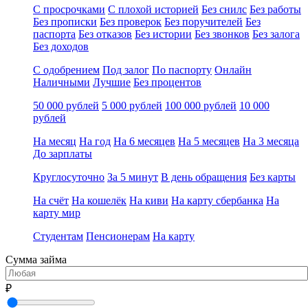
С просрочками
С плохой историей
Без снилс
Без работы
Без прописки
Без проверок
Без поручителей
Без
паспорта
Без отказов
Без истории
Без звонков
Без залога
Без доходов
С одобрением
Под залог
По паспорту
Онлайн
Наличными
Лучшие
Без процентов
50 000 рублей
5 000 рублей
100 000 рублей
10 000
рублей
На месяц
На год
На 6 месяцев
На 5 месяцев
На 3 месяца
До зарплаты
Круглосуточно
За 5 минут
В день обращения
Без карты
На счёт
На кошелёк
На киви
На карту сбербанка
На
карту мир
Студентам
Пенсионерам
На карту
Сумма займа
₽