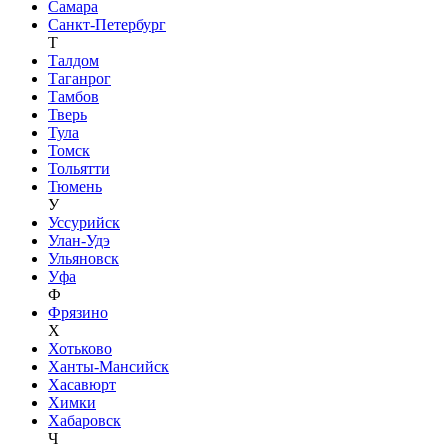
Самара
Санкт-Петербург
Т
Талдом
Таганрог
Тамбов
Тверь
Тула
Томск
Тольятти
Тюмень
У
Уссурийск
Улан-Удэ
Ульяновск
Уфа
Ф
Фрязино
Х
Хотьково
Ханты-Мансийск
Хасавюрт
Химки
Хабаровск
Ч