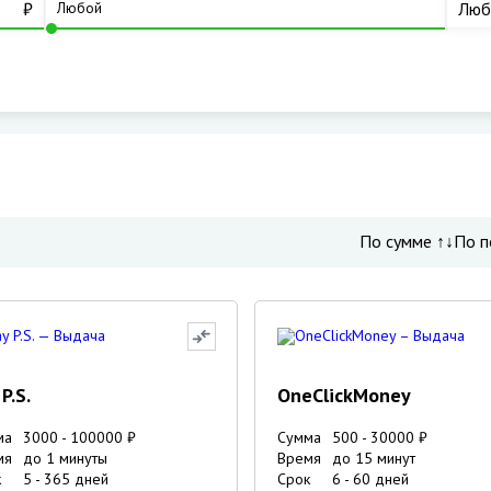
₽
Люб
По сумме ↑↓
По п
P.S.
OneClickMoney
ма
3000
-
100000
₽
Сумма
500
-
30000
₽
мя
до 1 минуты
Время
до 15 минут
к
5
-
365
дней
Срок
6
-
60
дней