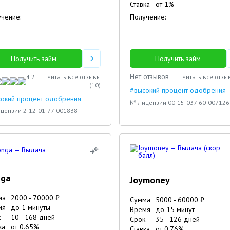
Ставка
от
1
%
чение:
Получение:
Получить займ
Получить займ
Нет отзывов
4.2
Читать все отзывы
Читать все отзы
(
10
)
#высокий процент одобрения
сокий процент одобрения
№ Лицензии 00-15-037-60-007126
цензии 2-12-01-77-001838
nga
Joymoney
ма
2000
-
70000
₽
Сумма
5000
-
60000
₽
мя
до 1 минуты
Время
до 15 минут
к
10
-
168
дней
Срок
35
-
126
дней
ка
от
0.65
%
Ставка
от
0.76
%