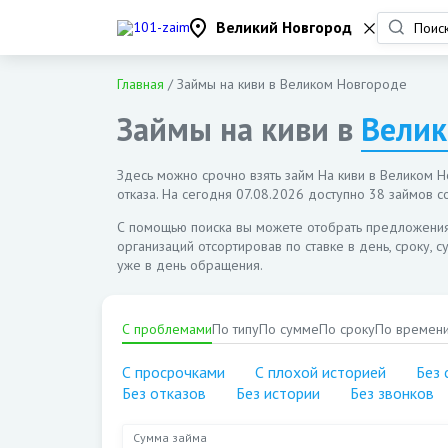
Великий Новгород
Главная
/
Займы на киви в Великом Новгороде
Займы на киви в
Велик
Здесь можно срочно взять займ На киви в Великом Н
отказа. На сегодня
07.08.2026
доступно 38 займов со
С помощью поиска вы можете отобрать предложени
организаций отсортировав по ставке в день, сроку, 
уже в день обращения.
С проблемами
По типу
По сумме
По сроку
По времен
С просрочками
С плохой историей
Без 
Без отказов
Без истории
Без звонков
Сумма займа