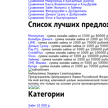
Сравнение Микроклад и Кредитный Доктор
Сравнение Касса Взаимопомощи и КэшДрайв
Сравнение Займ-Экспресс и Займер
Сравнение Желдорзайм и ДоЗарплаты
Сравнение Деньги Сразу и Доброзайм
Сравнение Vivus и Быстроденьги
Список лучших предло
Moneyman
- сумма онлайн займа от
1500
до
80000
р
Колибри Деньги
- сумма онлайн займа от
2000
до
30
LIME
- сумма онлайн займа от
2000
до
70000
рублей,
Деньги Сразу
- сумма онлайн займа от
1000
до
3000
Pay P.S.
- сумма онлайн займа от
3000
до
100000
руб
CreditPlus
- сумма онлайн займа от
1000
до
100000
р
Vivus
- сумма онлайн займа от
3000
до
100000
рубле
Займер
- сумма онлайн займа от
2000
до
30000
рубл
СМС Финанс
- сумма онлайн займа от
3000
до
30000
Konga
- сумма онлайн займа от
2000
до
70000
рублей
Набиуллина Эльвира Сахипзадовна
Председатель Центрального банка Российской Фед
На мой взгляд, ключевой целью экономической полити
потому что только на основе роста производительно
Категории
Займ 10 000 р.