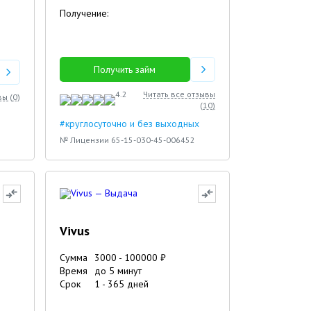
Получение:
Получить займ
4.2
Читать все отзывы
вы (
0
)
(
10
)
#круглосуточно и без выходных
№ Лицензии 65-15-030-45-006452
Vivus
Сумма
3000
-
100000
₽
Время
до 5 минут
Срок
1
-
365
дней