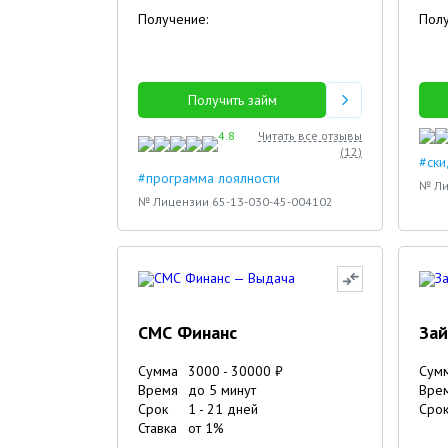
Получение:
Полу
Получить займ
4.8
Читать все отзывы
(
12
)
#ски
#программа лоялности
№ Ли
№ Лицензии 65-13-030-45-004102
СМС Финанс
За
Сумма
3000
-
30000
₽
Сум
Время
до 5 минут
Вре
Срок
1
-
21
дней
Сро
Ставка
от
1
%