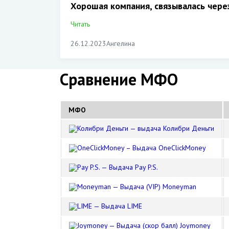
Хорошая компания, связывалась чер
2
19.10.2023
Читать
26.12.2023
Ангелина
Сравнение МФО
МФО
Колибри Деньги
OneClickMoney
Pay P.S.
Moneyman
LIME
Joymoney