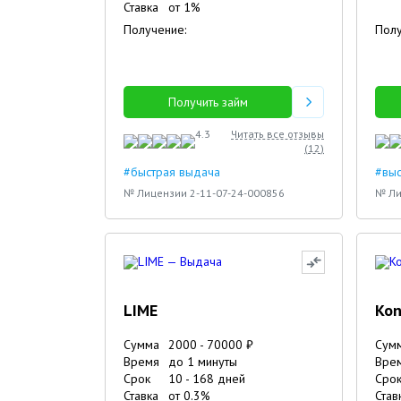
Ставка
от
1
%
Получение:
Полу
Получить займ
4.3
Читать все отзывы
(
12
)
#быстрая выдача
#вы
№ Лицензии 2-11-07-24-000856
№ Ли
LIME
Ko
Сумма
2000
-
70000
₽
Сум
Время
до 1 минуты
Вре
Срок
10
-
168
дней
Сро
Ставка
от
0.3
%
Став