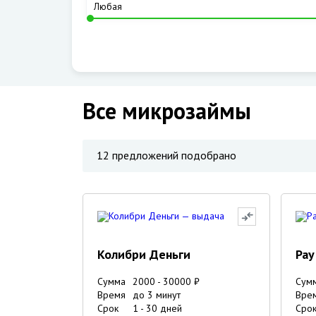
Все микрозаймы
12
предложений подобрано
Колибри Деньги
Pay 
Сумма
2000
-
30000
₽
Сум
Время
до 3 минут
Вре
Срок
1
-
30
дней
Сро