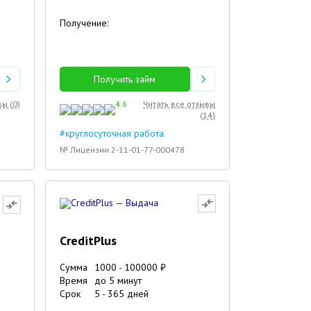
Получение:
Получить займ
вы (
0
)
4.6
Читать все отзывы
(
14
)
#круглосуточная работа
№ Лицензии 2-11-01-77-000478
CreditPlus
Сумма
1000
-
100000
₽
Время
до 5 минут
Срок
5
-
365
дней