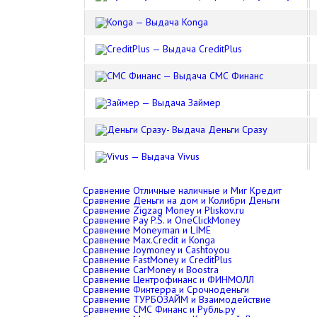
Konga
CreditPlus
СМС Финанс
Займер
Деньги Сразу
Vivus
Сравнение Отличные наличные и Миг Кредит
Сравнение Деньги на дом и Колибри Деньги
Сравнение Zigzag Money и Pliskov.ru
Сравнение Pay P.S. и OneClickMoney
Сравнение Moneyman и LIME
Сравнение Max.Credit и Konga
Сравнение Joymoney и Cashtoyou
Сравнение FastMoney и CreditPlus
Сравнение CarMoney и Boostra
Сравнение Центрофинанс и ФИНМОЛЛ
Сравнение Финтерра и Срочноденьги
Сравнение ТУРБОЗАЙМ и Взаимодействие
Сравнение СМС Финанс и Рубль.ру