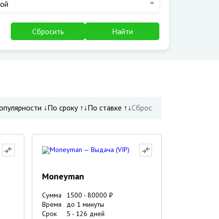
ой
Сбросить
Найти
опулярности ↓
По сроку ↑↓
По ставке ↑↓
Сброс
Moneyman
Сумма
1500
-
80000
₽
Время
до 1 минуты
Срок
5
-
126
дней