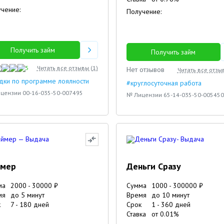
чение:
Получение:
Получить займ
Получить займ
5
Читать все отзывы (
1
)
Нет отзывов
Читать все отзы
дки по программе лоялности
#круглосуточная работа
цензии 00-16-035-50-007495
№ Лицензии 65-14-035-50-005450
ймер
Деньги Сразу
ма
2000
-
30000
₽
Сумма
1000
-
300000
₽
мя
до 5 минут
Время
до 10 минут
к
7
-
180
дней
Срок
1
-
360
дней
Ставка
от
0.01
%