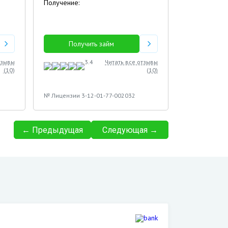
Получение:
Получить займ
тзывы
3.4
Читать все отзывы
(
10
)
(
10
)
№ Лицензии 3-12-01-77-002032
← Предыдущая
Следующая →