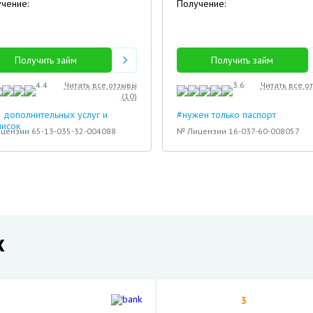
чение:
Получение:
Получить займ
Получить займ
4.4
Читать все отзывы
3.6
Читать все о
(
10
)
 дополнительных услуг и
#нужен только паспорт
писок
цензии 65-13-035-32-004088
№ Лицензии 16-037-60-008057
х
3
5
3