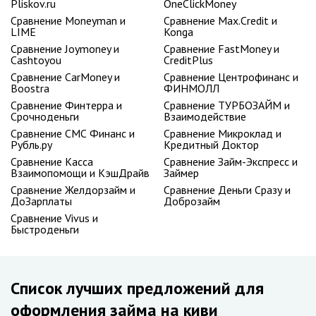
Pliskov.ru
OneClickMoney
Сравнение Moneyman и
Сравнение Max.Credit и
LIME
Konga
Сравнение Joymoney и
Сравнение FastMoney и
Cashtoyou
CreditPlus
Сравнение CarMoney и
Сравнение Центрофинанс и
Boostra
ФИНМОЛЛ
Сравнение Финтерра и
Сравнение ТУРБОЗАЙМ и
Срочноденьги
Взаимодействие
Сравнение СМС Финанс и
Сравнение Микроклад и
Рубль.ру
Кредитный Доктор
Сравнение Касса
Сравнение Займ-Экспресс и
Взаимопомощи и КэшДрайв
Займер
Сравнение Желдорзайм и
Сравнение Деньги Сразу и
ДоЗарплаты
Доброзайм
Сравнение Vivus и
Быстроденьги
Список лучших предложений для
оформления займа на киви