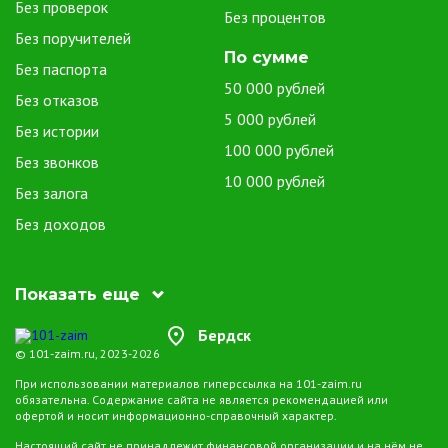
Без проверок
безопасности электронных транзакций, защищая финансовую
Без процентов
информацию заемщиков.
Без поручителей
Гибкие условия возврата. Многие организации предоставляют
По сумме
Без паспорта
гибкие условия возврата, предоставляя заемщикам возможность
50 000 рублей
Без отказов
выбирать удобные сроки и способы погашения долга.
5 000 рублей
Без истории
Микрозаймы на Qiwi предоставляют удобное и оперативное
100 000 рублей
Без звонков
решение краткосрочных финансовых трудностей. Этот вид
10 000 рублей
микрозаймов обеспечивает быстрый доступ к средствам, гибкость
Без залога
использования и безопасность электронных транзакций, что делает
Без доходов
его привлекательным выбором для широкого круга
пользователей. При выборе микрофинансовой организации важно
внимательно изучить условия займа для принятия обоснованного и
Показать еще
выгодного решения.
Бердск
© 101-zaim.ru, 2023-2026
При использовании материалов гиперссылка на 101-zaim.ru
обязательна. Содержание сайта не является рекомендацией или
офертой и носит информационно-справочный характер.
Настоящий сайт не принадлежит финансовой организации и на нём не