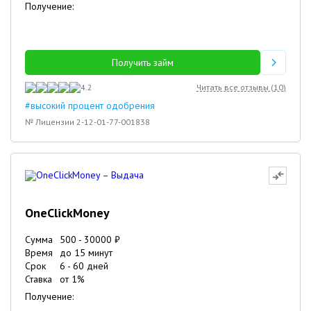
Получение:
Получить займ
4.2
Читать все отзывы (
10
)
#высокий процент одобрения
№ Лицензии 2-12-01-77-001838
OneClickMoney
Сумма
500
-
30000
₽
Время
до 15 минут
Срок
6
-
60
дней
Ставка
от
1
%
Получение: