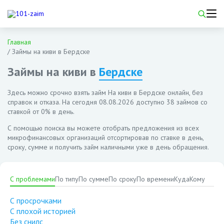
Главная
/
Займы на киви в Бердске
Займы на киви в
Бердске
Здесь можно срочно взять займ На киви в Бердске онлайн, без
справок и отказа. На сегодня
08.08.2026
доступно 38 займов со
ставкой от 0% в день.
С помощью поиска вы можете отобрать предложения из всех
микрофинансовых организаций отсортировав по ставке в день,
сроку, сумме и получить займ наличными уже в день обращения.
С проблемами
По типу
По сумме
По сроку
По времени
Куда
Кому
С просрочками
С плохой историей
Без снилс