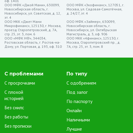
Моментальный доступ к средствам. Одним из ключевых
оф. 1401
ООО МФК «Джой Мани», 630099,
ООО МФК «Экофинанс», 127051, г.
преимуществ микрозаймов на Qiwi является мгновенный доступ
Новосибирская область, г.
Москва, ул. Садовая-Самотёчная,
Новосибирск, ул. Советская, д. 12,
д. 24/27, эт. 4
к средствам. Сразу после одобрения заявки, необходимая
эт. 4
сумма переводится на Qiwi-кошелек заемщика.
ООО МКК «Джет Мани
ООО МФК «Займер», 630099,
Микрофинанс», 125130, г. Москва,
Новосибирская область, г.
Простота оформления через мобильное приложение.
проезд Старопетровский, д. 7А,
Новосибирск, ул. Октябрьская
стр. 25, эт. 3, пом. 6
Магистраль, д. 3, оф. 906
Многие микрофинансовые организации предоставляют
ООО «МФК НФ», 344034,
ООО МКК «4финанс», 125130, г.
Ростовская область, г. Ростов-на-
возможность подачи заявки и получения микрозайма через
Москва, Старопетровский пр., д.
Дону, ул. Портовая, д. 193, оф. 310
7А, стр. 25, эт. 3, пом. 8
мобильное приложение, что делает процесс максимально
удобным.
Без наличия банковской карты. Для получения микрозайма на
Qiwi не требуется наличие банковской карты, что является
С проблемами
По типу
значительным преимуществом для тех, кто предпочитает
С просрочками
С одобрением
электронные кошельки.
С плохой
Под залог
Гибкость использования средств. Полученные на Qiwi-
историей
кошелек средства можно легко использовать для онлайн-
По паспорту
платежей, оплаты услуг, покупок, а также для переводов другим
Без снилс
Онлайн
пользователям.
Без работы
Наличными
Безопасность электронных транзакций. Надежные
Без прописки
микрофинансовые компании обеспечивают высокий уровень
Лучшие