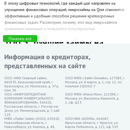
В эпоху цифровых технологий, где каждый шаг направлен на
упрощение финансовых операций, микрозаймы на Qiwi становятся
эффективным и удобным способом решения краткосрочных
финансовых задач. Рассмотрим, почему этот вид микрозаймов
привлекает внимание и пользуется популярностью.
Показать всё
ТОП 3: Лучшие займы на
интернет-кошелёк в Бердске
Информация о кредиторах,
Займер — до 30 000 рублей на срок до 21 дня, ставка от
представленных на сайте
0%
MoneyMan — до 30 000 рублей на срок до 21 дня, ставка от
ООО «МКК Главный займ»,
ООО МФК «Займ Онлайн», 127083, г.
660135, Красноярский край, г.
Москва, ул. 8 марта, д. 1, стр. 12, эт/
0%
Красноярск, ул. Молокова, д. 37а,
пом/ком 10/LVI/2-7
пом. 36
МигКредит — до 30 000 рублей на срок до 21 дня, ставка
ООО «МИКРОКРЕДИТНАЯ
ООО МФК «Мани Мен», 121096, г.
от 0%
КОМПАНИЯ УНИВЕРСАЛЬНОГО
Москва, ул. Василисы Кожиной, д.
ФИНАНСИРОВАНИЯ», 344101,
1, оф. Д13
Особенности займов на
Ростовская область, г. Ростов-на-
Дону, ул. Ленинградская, д. 7, каб.
кошелёк в Бердске
11б
МФК «Лайм-Займ» (ООО), 630102,
ООО МКК «КОНГА», 664047,
Новосибирская область, г.
Иркутская область, г. Иркутск, ул.
Новосибирск, ул. Кирова, д. 48,
Карла Либкнехта, д. 121, оф. 507