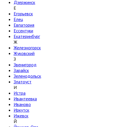
Дзержинск
Е
Егорьевск
Елец
Евпатория
Ессентуки
Екатеринбург
Ж
Железногорск
Жуковский
З
Звенигород
Зарайск
Зеленодольск
Златоуст
И
Истра
Ивантеевка
Иваново
Иркутск
Ижевск
Й