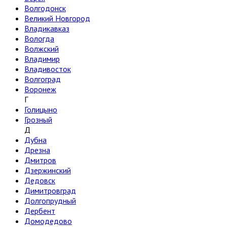
Волгодонск
Великий Новгород
Владикавказ
Вологда
Волжский
Владимир
Владивосток
Волгоград
Воронеж
Г
Голицыно
Грозный
Д
Дубна
Дрезна
Дмитров
Дзержинский
Дедовск
Димитровград
Долгопрудный
Дербент
Домодедово