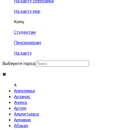
На карту сбербанка
На карту мир
Кому
Студентам
Пенсионерам
На карту
Выберите город
✖
A
Апрелевка
Арзамас
Ачинск
Артём
Альметьевск
Армавир
Абакан