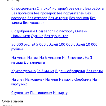
С просрочками
С плохой историей
Без снилс
Без работы
Без прописки
Без проверок
Без поручителей
Без
паспорта
Без отказов
Без истории
Без звонков
Без
залога
Без доходов
С одобрением
Под залог
По паспорту
Онлайн
Наличными
Лучшие
Без процентов
50 000 рублей
5 000 рублей
100 000 рублей
10 000
рублей
На месяц
На год
На 6 месяцев
На 5 месяцев
На 3
месяца
До зарплаты
Круглосуточно
За 5 минут
В день обращения
Без карты
На счёт
На кошелёк
На киви
На карту сбербанка
На
карту мир
Студентам
Пенсионерам
На карту
Сумма займа