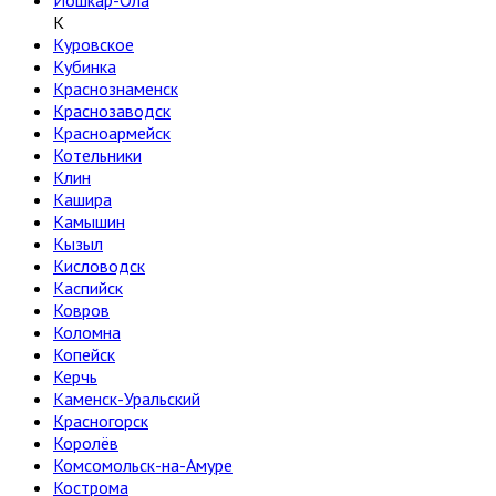
Йошкар-Ола
К
Куровское
Кубинка
Краснознаменск
Краснозаводск
Красноармейск
Котельники
Клин
Кашира
Камышин
Кызыл
Кисловодск
Каспийск
Ковров
Коломна
Копейск
Керчь
Каменск-Уральский
Красногорск
Королёв
Комсомольск-на-Амуре
Кострома