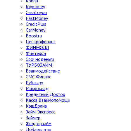
Konga
Joymoney
Cashtoyou
FastMoney
CreditPlus
CarMoney
Boostra
Центрофинанс
ФИНМОЛЛ
Финтерра
Срочноденьги
ТУРБОЗАЙМ
Взаимодействие
СМС Финанс
Рубль.ру
Микроклад
Кредитный Доктор
Касса Взаимопомощи
КэшДрайв
Займ-Экспресс
Займер
Желдорзайм
ДоЗарплаты