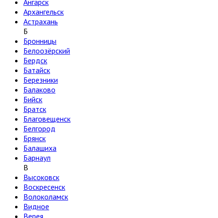
Ангарск
Архангельск
Астрахань
Б
Бронницы
Белоозёрский
Бердск
Батайск
Березники
Балаково
Бийск
Братск
Благовещенск
Белгород
Брянск
Балашиха
Барнаул
В
Высоковск
Воскресенск
Волоколамск
Видное
Верея