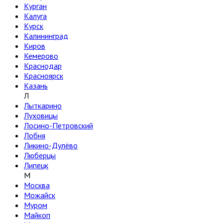
Курган
Калуга
Курск
Калининград
Киров
Кемерово
Краснодар
Красноярск
Казань
Л
Лыткарино
Луховицы
Лосино-Петровский
Лобня
Ликино-Дулёво
Люберцы
Липецк
М
Москва
Можайск
Муром
Майкоп