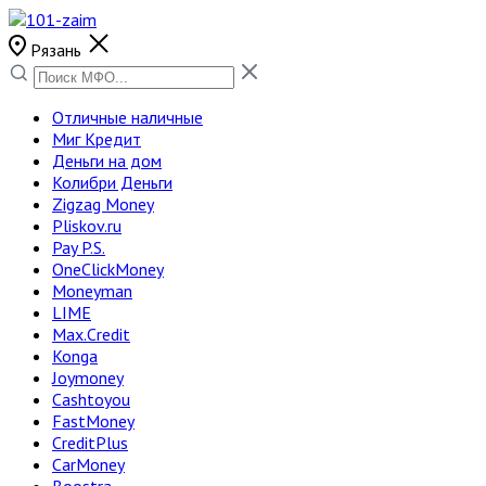
Рязань
Отличные наличные
Миг Кредит
Деньги на дом
Колибри Деньги
Zigzag Money
Pliskov.ru
Pay P.S.
OneClickMoney
Moneyman
LIME
Max.Credit
Konga
Joymoney
Cashtoyou
FastMoney
CreditPlus
CarMoney