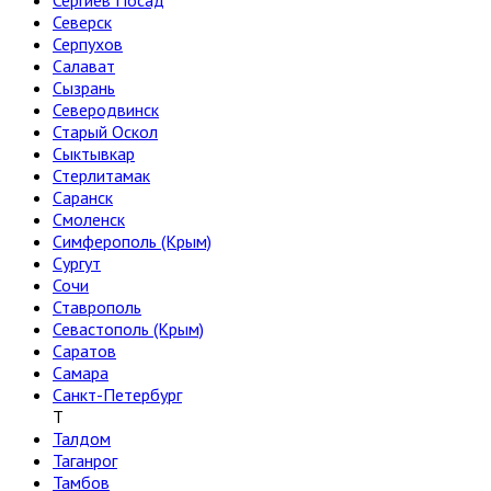
Сергиев Посад
Северск
Серпухов
Салават
Сызрань
Северодвинск
Старый Оскол
Сыктывкар
Стерлитамак
Саранск
Смоленск
Симферополь (Крым)
Сургут
Сочи
Ставрополь
Севастополь (Крым)
Саратов
Самара
Санкт-Петербург
Т
Талдом
Таганрог
Тамбов