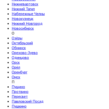
Нижневартовск
Нижний Тагил
Набережные Челны
Новокузнецк
Нижний Новгород
Новосибирск
О
Озёры
Октябрьский
Обнинск
Орехово-Зуево
Одинцово
Орск
Орёл
Оренбург
Омск
П
Пущино
Протвино
Пересвет
Павловский Посад
Пушкино