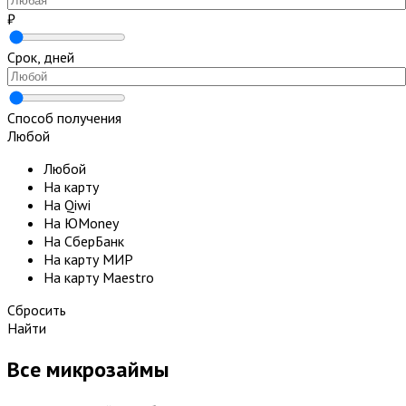
₽
Срок, дней
Способ получения
Любой
Любой
На карту
На Qiwi
На ЮMoney
На СберБанк
На карту МИР
На карту Maestro
Сбросить
Найти
Все микрозаймы