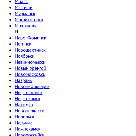
Миасс
Мытищи
Мурманск
Магнитогорск
Махачкала
Н
Наро-Фоминск
Ногинск
Новошахтинск
Ноябрьск
Невинномысск
Новый Уренгой
Новомосковск
Назрань
Новочебоксарск
Нефтеюганск
Нефтекамск
Находка
Новочеркасск
Норильск
Нальчик
Нижнекамск
Новороссийск