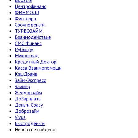
Boostra
Центрофинанс
ФИНМОЛЛ
Финтерра
Срочноденьги
ТУРБОЗАЙМ
Взаимодействие
СМС Финанс
Рубль.ру
Микроклад
Кредитный Доктор
Касса Взаимопомощи
КэшДрайв
Займ-Экспресс
Займер
Желдорзайм
ДоЗарплаты
Деньги Сразу
Доброзайм
Vivus
Быстроденьги
Ничего не найдено