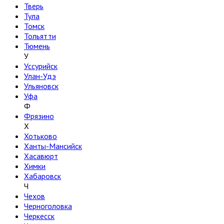
Тверь
Тула
Томск
Тольятти
Тюмень
У
Уссурийск
Улан-Удэ
Ульяновск
Уфа
Ф
Фрязино
Х
Хотьково
Ханты-Мансийск
Хасавюрт
Химки
Хабаровск
Ч
Чехов
Черноголовка
Черкесск