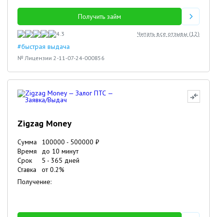
Получить займ
4.3
Читать все отзывы (
12
)
#быстрая выдача
№ Лицензии 2-11-07-24-000856
Zigzag Money
Сумма
100000
-
500000
₽
Время
до 10 минут
Срок
5
-
365
дней
Ставка
от
0.2
%
Получение: