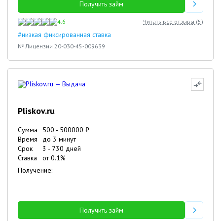
Получить займ
4.6
Читать все отзывы (
5
)
#низкая фиксированная ставка
№ Лицензии 20-030-45-009639
Pliskov.ru
Сумма
500
-
500000
₽
Время
до 3 минут
Срок
3
-
730
дней
Ставка
от
0.1
%
Получение:
Получить займ