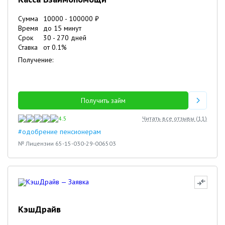
Сумма
10000
-
100000
₽
Время
до 15 минут
Срок
30
-
270
дней
Ставка
от
0.1
%
Получение:
Получить займ
4.5
Читать все отзывы (
11
)
#одобрение пенсионерам
№ Лицензии 65-15-030-29-006503
КэшДрайв