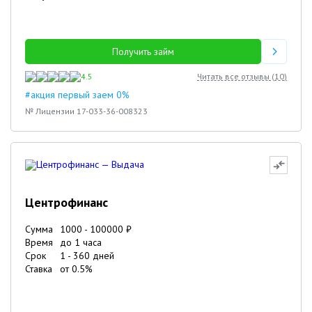
Получить займ
4.5
Читать все отзывы (
10
)
#акция первый заем 0%
№ Лицензии 17-033-36-008323
Центрофинанс
Сумма
1000
-
100000
₽
Время
до 1 часа
Срок
1
-
360
дней
Ставка
от
0.5
%