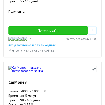
Срок
5
-
365
дней
Получение:
Получить займ
4.2
Читать все отзывы (
10
)
#круглосуточно и без выходных
№ Лицензии 65-15-030-45-006452
CarMoney
Сумма
30000
-
100000
₽
Время
до 5 минут
Срок
90
-
365
дней
Ставка
от
2.92
%