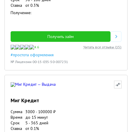
Ставка
от
0.3
%
Получение:
Получить займ
4.6
Читать все отзывы (
15
)
#простота оформления
№ Лицензии 00-15-035-50-007231
Миг Кредит
Сумма
3000
-
100000
₽
Время
до 15 минут
Срок
5
-
365
дней
Ставка
от
0.1
%