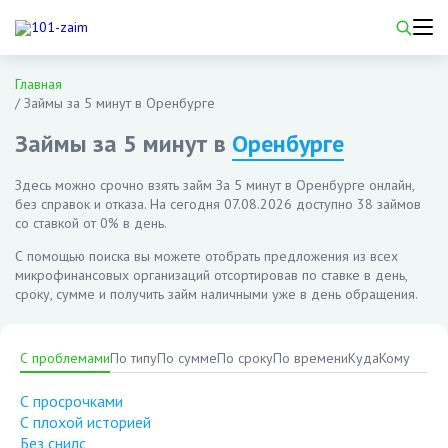
Главная
/
Займы за 5 минут в Оренбурге
Займы за 5 минут в
Оренбурге
Здесь можно срочно взять займ За 5 минут в Оренбурге онлайн,
без справок и отказа. На сегодня
07.08.2026
доступно 38 займов
со ставкой от 0% в день.
С помощью поиска вы можете отобрать предложения из всех
микрофинансовых организаций отсортировав по ставке в день,
сроку, сумме и получить займ наличными уже в день обращения.
С проблемами
По типу
По сумме
По сроку
По времени
Куда
Кому
С просрочками
С плохой историей
Без снилс