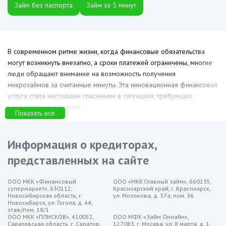
Займ без паспорта
Займ за 5 минут
В современном ритме жизни, когда финансовые обязательства
могут возникнуть внезапно, а сроки платежей ограничены, многие
люди обращают внимание на возможность получения
микрозаймов за считанные минуты. Эта инновационная финансовая
услуга стала настоящим спасением в ситуациях, требующих
оперативного решения.
Показать всё
ТОП 3: Лучшие займы за 5
минут в Оренбурге
Информация о кредиторах,
представленных на сайте
Займер — до 30 000 рублей на срок до 21 дня, ставка от
0%
ООО МКК «Финансовый
ООО «МКК Главный займ», 660135,
супермаркет», 630112,
Красноярский край, г. Красноярск,
MoneyMan — до 30 000 рублей на срок до 21 дня, ставка от
Новосибирская область, г.
ул. Молокова, д. 37а, пом. 36
0%
Новосибирск, ул. Гоголя, д. 44,
этаж/пом. 18/1
МигКредит — до 30 000 рублей на срок до 21 дня, ставка
ООО МКК «ПЛИСКОВ», 410052,
ООО МФК «Займ Онлайн»,
Саратовская область, г. Саратов,
127083, г. Москва, ул. 8 марта, д. 1,