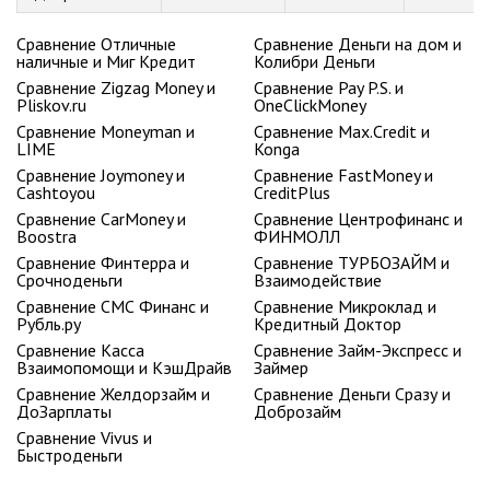
Сравнение Отличные
Сравнение Деньги на дом и
наличные и Миг Кредит
Колибри Деньги
Сравнение Zigzag Money и
Сравнение Pay P.S. и
Pliskov.ru
OneClickMoney
Сравнение Moneyman и
Сравнение Max.Credit и
LIME
Konga
Сравнение Joymoney и
Сравнение FastMoney и
Cashtoyou
CreditPlus
Сравнение CarMoney и
Сравнение Центрофинанс и
Boostra
ФИНМОЛЛ
Сравнение Финтерра и
Сравнение ТУРБОЗАЙМ и
Срочноденьги
Взаимодействие
Сравнение СМС Финанс и
Сравнение Микроклад и
Рубль.ру
Кредитный Доктор
Сравнение Касса
Сравнение Займ-Экспресс и
Взаимопомощи и КэшДрайв
Займер
Сравнение Желдорзайм и
Сравнение Деньги Сразу и
ДоЗарплаты
Доброзайм
Сравнение Vivus и
Быстроденьги