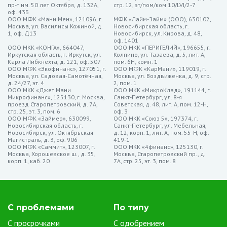
от 0%
пр-т им. 50 лет Октября, д. 132А,
стр. 12, эт/пом/ком 10/LVI/2-7
оф. 43Б
Особенности микрозаймов за
ООО МФК «Мани Мен», 121096, г.
МФК «Лайм-Займ» (ООО), 630102,
Москва, ул. Василисы Кожиной, д.
Новосибирская область, г.
5 минут в Оренбурге
1, оф. Д13
Новосибирск, ул. Кирова, д. 48,
оф. 1401
ООО МКК «КОНГА», 664047,
ООО МКК «ПЕРИГЕЛИЙ», 196655, г.
Иркутская область, г. Иркутск, ул.
Колпино, ул. Тазаева, д. 5, лит. А,
Оперативность и доступность. Получение микрозайма за 5
Карла Либкнехта, д. 121, оф. 507
пом. 6Н, комн. 1
ООО МФК «Экофинанс», 127051, г.
минут – это не просто обещание, а реальная практика. Онлайн-
ООО МФК «КарМани», 119019, г.
Москва, ул. Садовая-Самотёчная,
Москва, ул. Воздвиженка, д. 9, стр.
сервисы предоставления микрозаймов организовали
д. 24/27, эт. 4
2, пом. 1
ООО МКК «Джет Мани
ООО МКК «МикроКлад», 191144, г.
максимально удобные процессы оформления. Вам лишь
Микрофинанс», 125130, г. Москва,
Санкт-Петербург, ул. 8-я
проезд Старопетровский, д. 7А,
Советская, д. 48, лит. А, пом. 12-Н,
необходимо заполнить короткую анкету с минимальными
стр. 25, эт. 3, пом. 6
оф. 3
данными, и ответ на ваш запрос поступит буквально в течение
ООО МФК «Займер», 630099,
ООО МКК «Союз 5», 197374, г.
Новосибирская область, г.
Санкт-Петербург, ул. Мебельная,
нескольких минут.
Новосибирск, ул. Октябрьская
д. 12, корп. 1, лит. А, пом. 55-Н, оф.
Магистраль, д. 3, оф. 906
419-1
Минимальные требования к документам. В отличие от
ООО МФК «Саммит», 123007, г.
ООО МКК «4финанс», 125130, г.
Москва, Хорошевское ш., д. 35,
традиционных кредитных учреждений, микрозаймы за 5 минут
Москва, Старопетровский пр., д.
корп. 1, каб. 20
7А, стр. 25, эт. 3, пом. 8
часто не требуют громоздкого пакета документов. Обычно
достаточно предоставить паспортные данные и контактную
информацию. Это делает процесс получения займа максимально
простым и быстрым.
С проблемами
По типу
Отсутствие проверки кредитной истории. Многие сервисы
С просрочками
С одобрением