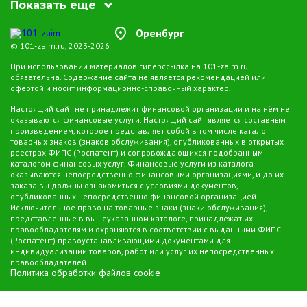
минут в Оренбурге
Показать еще
Оренбург
Несмотря на многочисленные преимущества, важно подходить к
© 101-zaim.ru, 2023-2026
выбору сервиса микрозаймов с осторожностью. Перед подачей
заявки уделите внимание репутации компании, читайте отзывы
При использовании материалов гиперссылка на 101-zaim.ru
обязательна. Содержание сайта не является рекомендацией или
клиентов и внимательно изучите условия предоставления займа.
офертой и носит информационно-справочный характер.
Настоящий сайт не принадлежит финансовой организации и на нём не
Микрозаймы за 5 минут предоставляют уникальную возможность
оказываются финансовые услуги. Настоящий сайт является составным
быстро решить финансовые трудности, обеспечивая
произведением, которое представляет собой в том числе каталог
оперативность и доступность процесса. Однако, чтобы избежать
товарных знаков (знаков обслуживания), опубликованных в открытых
реестрах ФИПС (Роспатент) и сопровождающихся подобранным
нежелательных сюрпризов, важно выбирать надежные сервисы и
каталогом финансовых услуг. Финансовые услуги из каталога
внимательно ознакамливаться с условиями займа.
оказываются непосредственно финансовыми организациями, и до их
заказа вы должны ознакомиться с условиями документов,
опубликованных непосредственно финансовой организацией.
Исключительное право на товарные знаки (знаки обслуживания),
представленные в вышеуказанном каталоге, принадлежат их
правообладателям и охраняются в соответствии с выданными ФИПС
(Роспатент) правоустанавливающими документами для
индивидуализации товаров, работ или услуг их непосредственных
правообладателей.
Политика обработки файлов cookie