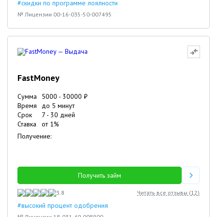
#скидки по программе лоялности
№ Лицензии 00-16-035-50-007495
FastMoney
Сумма
5000
-
30000
₽
Время
до 5 минут
Срок
7
-
30
дней
Ставка
от
1
%
Получение:
Получить займ
3.8
Читать все отзывы (
12
)
#высокий процент одобрения
№ Лицензии 18-031-40-008900