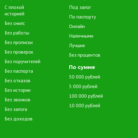
микрозаймов за 5 минут предоставляют возможность получения
С плохой
Под залог
средств без проверки кредитной истории заявителя. Это
историей
особенно ценно для тех, кто столкнулся с трудностями в
По паспорту
прошлом и испытывает затруднения при получении
Без снилс
Онлайн
традиционных кредитов.
Без работы
Наличными
Удобство онлайн-заявки. Процесс получения микрозайма за
Без прописки
5 минут максимально удобен благодаря онлайн-форме. Вы
Лучшие
Без проверок
можете подать заявку в любое время суток, не покидая дома
Без процентов
или офиса. Это особенно удобно в случаях, когда срочно
Без поручителей
требуется финансовая помощь, а время на поход в банк
По сумме
Без паспорта
отсутствует.
50 000 рублей
Без отказов
Разнообразие услуг и гибкие условия. Рынок микрозаймов
5 000 рублей
предлагает разнообразие услуг с различными сроками возврата
Без истории
100 000 рублей
и процентными ставками. Заемщик может выбрать оптимальные
Без звонков
условия, соответствующие его потребностям и финансовой
10 000 рублей
Без залога
ситуации.
Без доходов
Осторожность при выборе
сервиса микрозаймов за 5