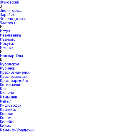
Жуковский
З
Звенигород
Зарайск
Зеленодольск
Златоуст
И
Истра
Ивантеевка
Иваново
Иркутск
Ижевск
Й
Йошкар-Ола
К
Куровское
Кубинка
Краснознаменск
Краснозаводск
Красноармейск
Котельники
Клин
Кашира
Камышин
Кызыл
Кисловодск
Каспийск
Ковров
Коломна
Копейск
Керчь
Каменск-Уральский