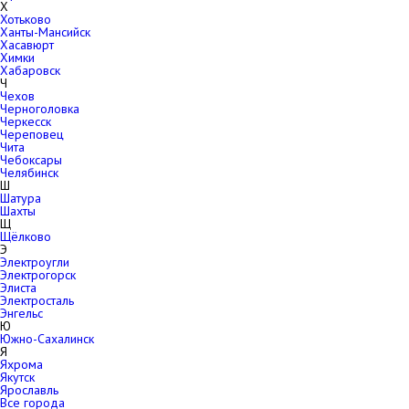
Х
Хотьково
Ханты-Мансийск
Хасавюрт
Химки
Хабаровск
Ч
Чехов
Черноголовка
Черкесск
Череповец
Чита
Чебоксары
Челябинск
Ш
Шатура
Шахты
Щ
Щёлково
Э
Электроугли
Электрогорск
Элиста
Электросталь
Энгельс
Ю
Южно-Сахалинск
Я
Яхрома
Якутск
Ярославль
Все города