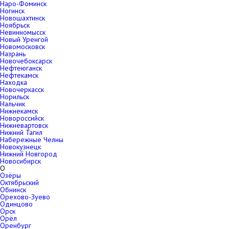
Наро-Фоминск
Ногинск
Новошахтинск
Ноябрьск
Невинномысск
Новый Уренгой
Новомосковск
Назрань
Новочебоксарск
Нефтеюганск
Нефтекамск
Находка
Новочеркасск
Норильск
Нальчик
Нижнекамск
Новороссийск
Нижневартовск
Нижний Тагил
Набережные Челны
Новокузнецк
Нижний Новгород
Новосибирск
О
Озёры
Октябрьский
Обнинск
Орехово-Зуево
Одинцово
Орск
Орёл
Оренбург