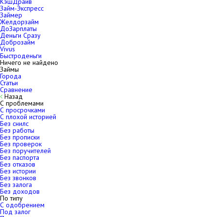
КэшДрайв
Займ-Экспресс
Займер
Желдорзайм
ДоЗарплаты
Деньги Сразу
Доброзайм
Vivus
Быстроденьги
Ничего не найдено
Займы
Города
Статьи
Сравнение
Назад
С проблемами
С просрочками
С плохой историей
Без снилс
Без работы
Без прописки
Без проверок
Без поручителей
Без паспорта
Без отказов
Без истории
Без звонков
Без залога
Без доходов
По типу
С одобрением
Под залог