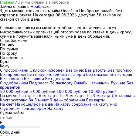
Главная
/
Займы онлайн в Ноябрьске
Займы онлайн в
Ноябрьске
Здесь можно срочно взять займ Онлайн в Ноябрьске онлайн, без
справок и отказа. На сегодня
08.08.2026
доступно 38 займов со
ставкой от 0% в день.
С помощью поиска вы можете отобрать предложения из всех
микрофинансовых организаций отсортировав по ставке в день, сроку,
сумме и получить займ наличными уже в день обращения.
С проблемами
По типу
По сумме
По сроку
По времени
Куда
Кому
С просрочками
С плохой историей
Без снилс
Без работы
Без прописки
Без проверок
Без поручителей
Без паспорта
Без отказов
Без истории
Без звонков
Без залога
Без доходов
С одобрением
Под залог
По паспорту
Онлайн
Наличными
Лучшие
Без
процентов
50 000 рублей
5 000 рублей
100 000 рублей
10 000 рублей
На месяц
На год
На 6 месяцев
На 5 месяцев
На 3 месяца
До зарплаты
Круглосуточно
За 5 минут
В день обращения
Без карты
На счёт
На кошелёк
На киви
На карту сбербанка
На карту мир
Студентам
Пенсионерам
На карту
Сумма займа
₽
Срок, дней