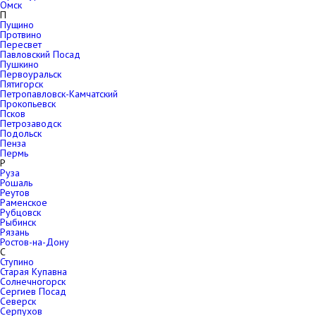
Омск
П
Пущино
Протвино
Пересвет
Павловский Посад
Пушкино
Первоуральск
Пятигорск
Петропавловск-Камчатский
Прокопьевск
Псков
Петрозаводск
Подольск
Пенза
Пермь
Р
Руза
Рошаль
Реутов
Раменское
Рубцовск
Рыбинск
Рязань
Ростов-на-Дону
С
Ступино
Старая Купавна
Солнечногорск
Сергиев Посад
Северск
Серпухов