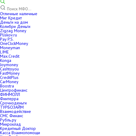
Отличные наличные
Миг Кредит
Деньги на дом
Колибри Деньги
Zigzag Money
Pliskov.ru
Pay P.S.
OneClickMoney
Moneyman
LIME
Max.Credit
Konga
Joymoney
Cashtoyou
FastMoney
CreditPlus
CarMoney
Boostra
Центрофинанс
ФИНМОЛЛ
Финтерра
Срочноденьги
ТУРБОЗАЙМ
Взаимодействие
СМС Финанс
Рубль.ру
Микроклад
Кредитный Доктор
Касса Взаимопомощи