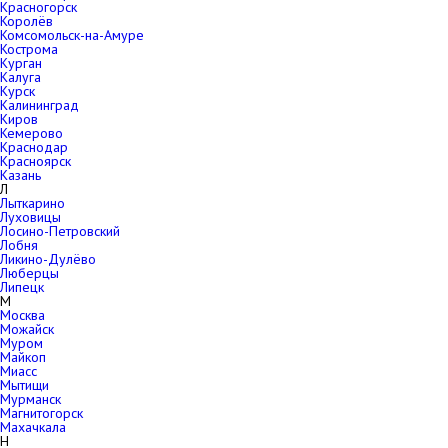
Красногорск
Королёв
Комсомольск-на-Амуре
Кострома
Курган
Калуга
Курск
Калининград
Киров
Кемерово
Краснодар
Красноярск
Казань
Л
Лыткарино
Луховицы
Лосино-Петровский
Лобня
Ликино-Дулёво
Люберцы
Липецк
М
Москва
Можайск
Муром
Майкоп
Миасс
Мытищи
Мурманск
Магнитогорск
Махачкала
Н