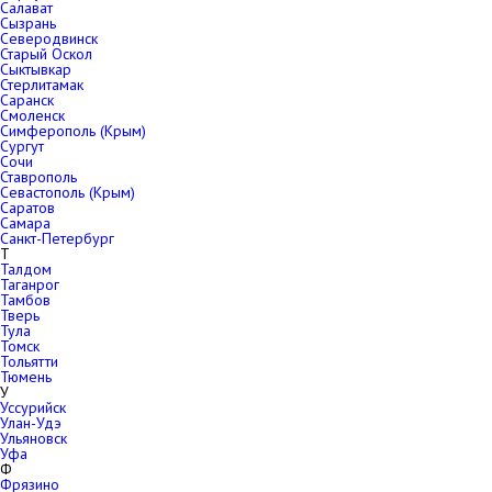
Салават
Сызрань
Северодвинск
Старый Оскол
Сыктывкар
Стерлитамак
Саранск
Смоленск
Симферополь (Крым)
Сургут
Сочи
Ставрополь
Севастополь (Крым)
Саратов
Самара
Санкт-Петербург
Т
Талдом
Таганрог
Тамбов
Тверь
Тула
Томск
Тольятти
Тюмень
У
Уссурийск
Улан-Удэ
Ульяновск
Уфа
Ф
Фрязино