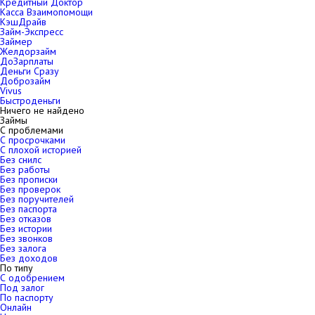
Кредитный Доктор
Касса Взаимопомощи
КэшДрайв
Займ-Экспресс
Займер
Желдорзайм
ДоЗарплаты
Деньги Сразу
Доброзайм
Vivus
Быстроденьги
Ничего не найдено
Займы
С проблемами
С просрочками
С плохой историей
Без снилс
Без работы
Без прописки
Без проверок
Без поручителей
Без паспорта
Без отказов
Без истории
Без звонков
Без залога
Без доходов
По типу
С одобрением
Под залог
По паспорту
Онлайн