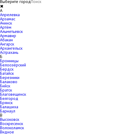
Выберите город
✖
A
Апрелевка
Арзамас
Ачинск
Артём
Альметьевск
Армавир
Абакан
Ангарск
Архангельск
Астрахань
Б
Бронницы
Белоозёрский
Бердск
Батайск
Березники
Балаково
Бийск
Братск
Благовещенск
Белгород
Брянск
Балашиха
Барнаул
В
Высоковск
Воскресенск
Волоколамск
Видное