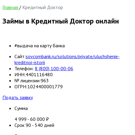
Главная
/
Кредитный Доктор
Займы в Кредитный Доктор онлайн
#выдача на карту банка
Сайт:
sovcombank.ru/solutions/private/uluchshenie-
kreditnoi-istorii
Телефон:
8 (800) 100-00-06
ИНН:
4401116480
№ лицензии:
963
ОГРН:
1024400001779
Подать заявку
Сумма
4 999
-
60 000
₽
Срок
90
-
540
дней