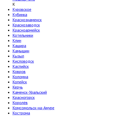
К
Куровское
Кубинка
Краснознаменск
Краснозаводск
Красноармейск
Котельники
Клин
Кашира
Камышин
Кызыл
Кисловодск
Каспийск
Ковров
Коломна
Копейск
Керчь
Каменск-Уральский
Красногорск
Королёв
Комсомольск-на-Амуре
Кострома