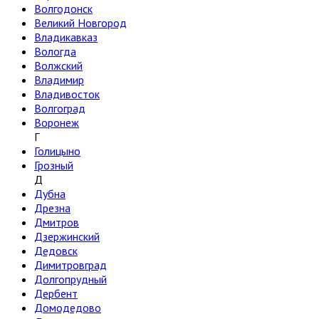
Волгодонск
Великий Новгород
Владикавказ
Вологда
Волжский
Владимир
Владивосток
Волгоград
Воронеж
Г
Голицыно
Грозный
Д
Дубна
Дрезна
Дмитров
Дзержинский
Дедовск
Димитровград
Долгопрудный
Дербент
Домодедово