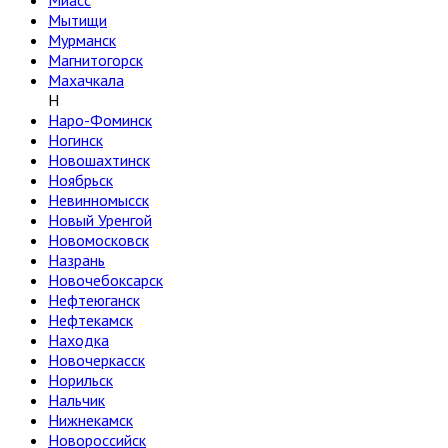
Миасс
Мытищи
Мурманск
Магнитогорск
Махачкала
Н
Наро-Фоминск
Ногинск
Новошахтинск
Ноябрьск
Невинномысск
Новый Уренгой
Новомосковск
Назрань
Новочебоксарск
Нефтеюганск
Нефтекамск
Находка
Новочеркасск
Норильск
Нальчик
Нижнекамск
Новороссийск