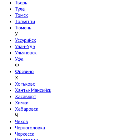
Тверь
Тула
Томск
Тольятти
Тюмень
У
Уссурийск
Улан-Удэ
Ульяновск
Уфа
Ф
Фрязино
Х
Хотьково
Ханты-Мансийск
Хасавюрт
Химки
Хабаровск
Ч
Чехов
Черноголовка
Черкесск