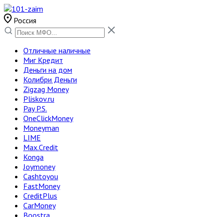
Россия
Отличные наличные
Миг Кредит
Деньги на дом
Колибри Деньги
Zigzag Money
Pliskov.ru
Pay P.S.
OneClickMoney
Moneyman
LIME
Max.Credit
Konga
Joymoney
Cashtoyou
FastMoney
CreditPlus
CarMoney
Boostra