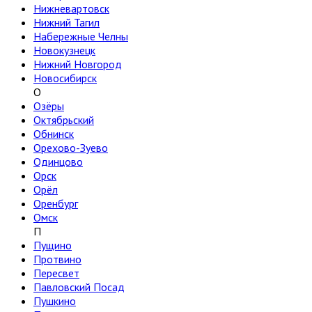
Нижневартовск
Нижний Тагил
Набережные Челны
Новокузнецк
Нижний Новгород
Новосибирск
О
Озёры
Октябрьский
Обнинск
Орехово-Зуево
Одинцово
Орск
Орёл
Оренбург
Омск
П
Пущино
Протвино
Пересвет
Павловский Посад
Пушкино