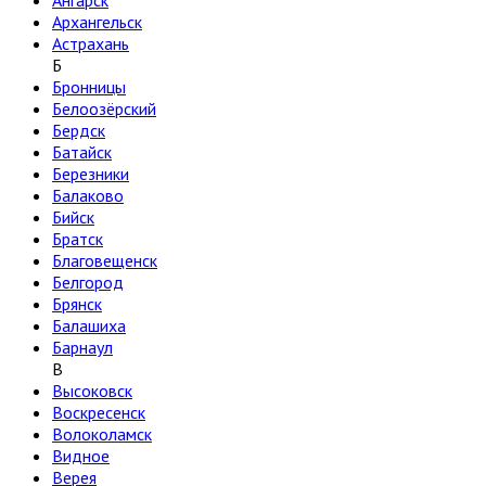
Ангарск
Архангельск
Астрахань
Б
Бронницы
Белоозёрский
Бердск
Батайск
Березники
Балаково
Бийск
Братск
Благовещенск
Белгород
Брянск
Балашиха
Барнаул
В
Высоковск
Воскресенск
Волоколамск
Видное
Верея