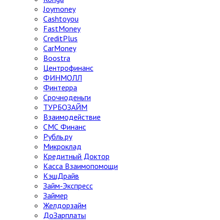
Joymoney
Cashtoyou
FastMoney
CreditPlus
CarMoney
Boostra
Центрофинанс
ФИНМОЛЛ
Финтерра
Срочноденьги
ТУРБОЗАЙМ
Взаимодействие
СМС Финанс
Рубль.ру
Микроклад
Кредитный Доктор
Касса Взаимопомощи
КэшДрайв
Займ-Экспресс
Займер
Желдорзайм
ДоЗарплаты