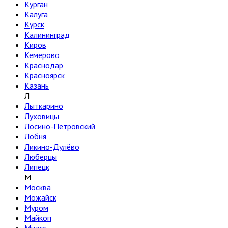
Курган
Калуга
Курск
Калининград
Киров
Кемерово
Краснодар
Красноярск
Казань
Л
Лыткарино
Луховицы
Лосино-Петровский
Лобня
Ликино-Дулёво
Люберцы
Липецк
М
Москва
Можайск
✖
Муром
Майкоп