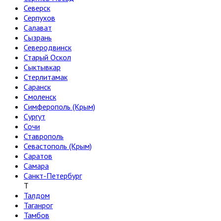
Северск
Серпухов
Салават
Сызрань
Северодвинск
Старый Оскол
Сыктывкар
Стерлитамак
Саранск
Смоленск
Симферополь (Крым)
Сургут
Сочи
Ставрополь
Севастополь (Крым)
Саратов
Самара
Санкт-Петербург
Т
Талдом
Таганрог
Тамбов