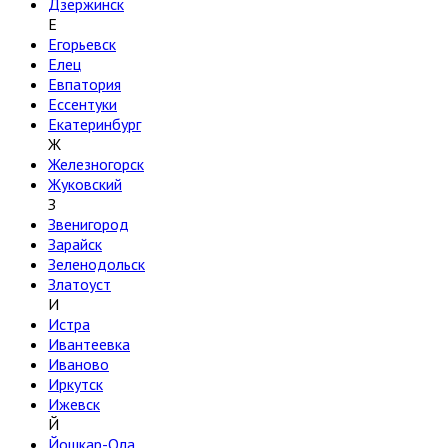
Дзержинск
Е
Егорьевск
Елец
Евпатория
Ессентуки
Екатеринбург
Ж
Железногорск
Жуковский
З
Звенигород
Зарайск
Зеленодольск
Златоуст
И
Истра
Ивантеевка
Иваново
Иркутск
Ижевск
Й
Йошкар-Ола