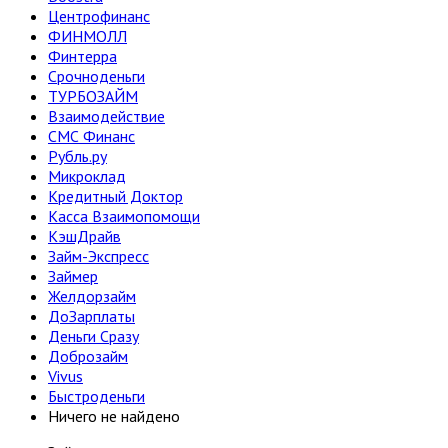
Центрофинанс
ФИНМОЛЛ
Финтерра
Срочноденьги
ТУРБОЗАЙМ
Взаимодействие
СМС Финанс
Рубль.ру
Микроклад
Кредитный Доктор
Касса Взаимопомощи
КэшДрайв
Займ-Экспресс
Займер
Желдорзайм
ДоЗарплаты
Деньги Сразу
Доброзайм
Vivus
Быстроденьги
Ничего не найдено