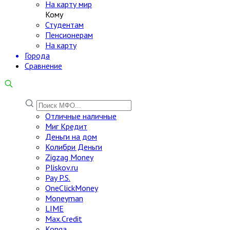
На карту мир
Кому
Студентам
Пенсионерам
На карту
Города
Сравнение
Отличные наличные
Миг Кредит
Деньги на дом
Колибри Деньги
Zigzag Money
Pliskov.ru
Pay P.S.
OneClickMoney
Moneyman
LIME
Max.Credit
Konga