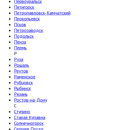
Первоуральск
Пятигорск
Петропавловск-Камчатский
Прокопьевск
Псков
Петрозаводск
Подольск
Пенза
Пермь
Р
Руза
Рошаль
Реутов
Раменское
Рубцовск
Рыбинск
Рязань
Ростов-на-Дону
С
Ступино
Старая Купавна
Солнечногорск
Сергиев Посад