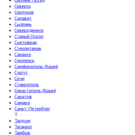
Сергиев Посад
Северск
Серпухов
Салават
Сызрань
Северодвинск
Старый Оскол
Сыктывкар
Стерлитамак
Саранск
Смоленск
Симферополь (Крым)
Сургут
Сочи
Ставрополь
Севастополь (Крым)
Саратов
Самара
Санкт-Петербург
Т
Талдом
Таганрог
Тамбов