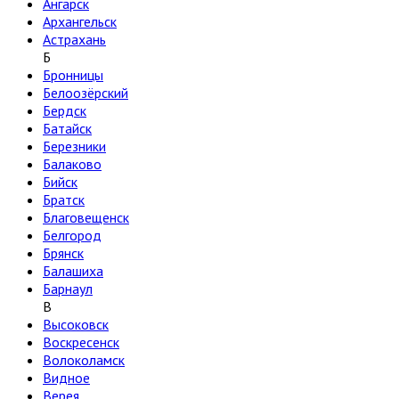
Ангарск
Архангельск
Астрахань
Б
Бронницы
Белоозёрский
Бердск
Батайск
Березники
Балаково
Бийск
Братск
Благовещенск
Белгород
Брянск
Балашиха
Барнаул
В
Высоковск
Воскресенск
Волоколамск
Видное
Верея