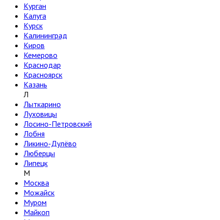
Курган
Калуга
Курск
Калининград
Киров
Кемерово
Краснодар
Красноярск
Казань
Л
Лыткарино
Луховицы
Лосино-Петровский
Лобня
Ликино-Дулёво
Люберцы
Липецк
М
Москва
Можайск
Муром
Майкоп