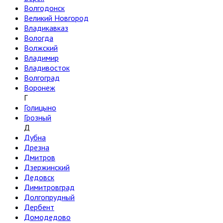
Волгодонск
Великий Новгород
Владикавказ
Вологда
Волжский
Владимир
Владивосток
Волгоград
Воронеж
Г
Голицыно
Грозный
Д
Дубна
Дрезна
Дмитров
Дзержинский
Дедовск
Димитровград
Долгопрудный
Дербент
Домодедово