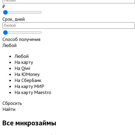
₽
Срок, дней
Способ получения
Любой
Любой
На карту
На Qiwi
На ЮMoney
На СберБанк
На карту МИР
На карту Maestro
Сбросить
Найти
Все микрозаймы