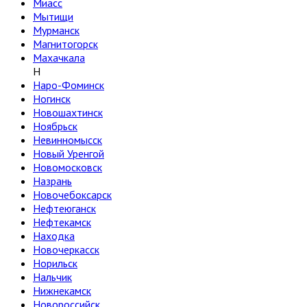
Миасс
Мытищи
Мурманск
Магнитогорск
Махачкала
Н
Наро-Фоминск
Ногинск
Новошахтинск
Ноябрьск
Невинномысск
Новый Уренгой
Новомосковск
Назрань
Новочебоксарск
Нефтеюганск
Нефтекамск
Находка
Новочеркасск
Норильск
Нальчик
Нижнекамск
Новороссийск