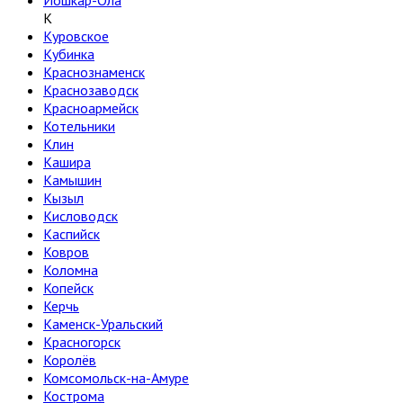
Йошкар-Ола
К
Куровское
Кубинка
Краснознаменск
Краснозаводск
Красноармейск
Котельники
Клин
Кашира
Камышин
Кызыл
Кисловодск
Каспийск
Ковров
Коломна
Копейск
Керчь
Каменск-Уральский
Красногорск
Королёв
Комсомольск-на-Амуре
Кострома