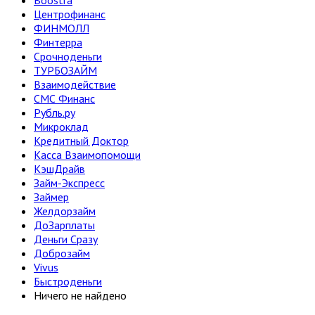
Boostra
Центрофинанс
ФИНМОЛЛ
Финтерра
Срочноденьги
ТУРБОЗАЙМ
Взаимодействие
СМС Финанс
Рубль.ру
Микроклад
Кредитный Доктор
Касса Взаимопомощи
КэшДрайв
Займ-Экспресс
Займер
Желдорзайм
ДоЗарплаты
Деньги Сразу
Доброзайм
Vivus
Быстроденьги
Ничего не найдено