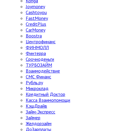
Konga
Joymoney
Cashtoyou
FastMoney
CreditPlus
CarMoney
Boostra
Центрофинанс
ФИНМОЛЛ
Финтерра
Срочноденьги
ТУРБОЗАЙМ
Взаимодействие
СМС Финанс
Рубль.ру
Микроклад
Кредитный Доктор
Касса Взаимопомощи
КэшДрайв
Займ-Экспресс
Займер
Желдорзайм
ДоЗарплаты