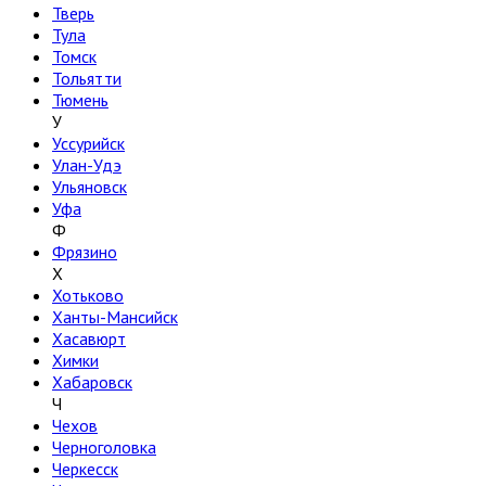
Тверь
Тула
Томск
Тольятти
Тюмень
У
Уссурийск
Улан-Удэ
Ульяновск
Уфа
Ф
Фрязино
Х
Хотьково
Ханты-Мансийск
Хасавюрт
Химки
Хабаровск
Ч
Чехов
Черноголовка
Черкесск