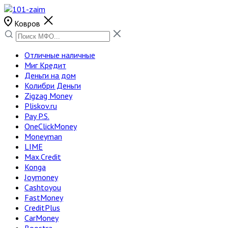
Ковров
Отличные наличные
Миг Кредит
Деньги на дом
Колибри Деньги
Zigzag Money
Pliskov.ru
Pay P.S.
OneClickMoney
Moneyman
LIME
Max.Credit
Konga
Joymoney
Cashtoyou
FastMoney
CreditPlus
CarMoney