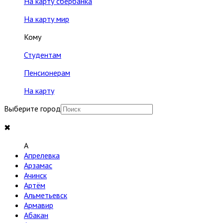
На карту сбербанка
На карту мир
Кому
Студентам
Пенсионерам
На карту
Выберите город
✖
A
Апрелевка
Арзамас
Ачинск
Артём
Альметьевск
Армавир
Абакан