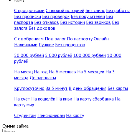
С просрочками
С плохой историей
Без снилс
Без работы
Без прописки
Без проверок
Без поручителей
Без
паспорта
Без отказов
Без истории
Без звонков
Без
залога
Без доходов
С одобрением
Под залог
По паспорту
Онлайн
Наличными
Лучшие
Без процентов
50 000 рублей
5 000 рублей
100 000 рублей
10 000
рублей
На месяц
На год
На 6 месяцев
На 5 месяцев
На 3
месяца
До зарплаты
Круглосуточно
За 5 минут
В день обращения
Без карты
На счёт
На кошелёк
На киви
На карту сбербанка
На
карту мир
Студентам
Пенсионерам
На карту
Сумма займа