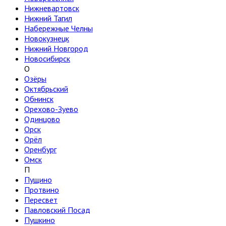
Нижневартовск
Нижний Тагил
Набережные Челны
Новокузнецк
Нижний Новгород
Новосибирск
О
Озёры
Октябрьский
Обнинск
Орехово-Зуево
Одинцово
Орск
Орёл
Оренбург
Омск
П
Пущино
Протвино
Пересвет
Павловский Посад
Пушкино